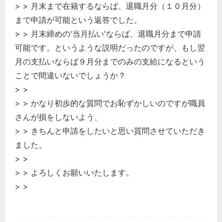
> > 月末まで在籍するならば、退職月分（１０月分）
まで申請が可能という返答でした。
> > 月末締めの'当月払い'ならば、退職月分まで申請
可能です。というような説明だったのですが、もし翌
月の支払いならば９月分までのみの支給になるという
ことで間違いないでしょうか？
> >
> > かなり初歩的な質問でお恥ずかしいのですが職員
どのカテゴリーに投稿しますか？
さんが損をしないよう、
選択してください
> > きちんと申請をしたいと思い質問させていただき
労務管理
ました。
> >
税務経理
> > よろしくお願いいたします。
企業法務
> >
経営の知恵
総務の給湯室