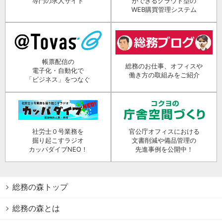
専門の求人サイト
ができるクラウド型の
WEB購買管理システム
帳票配信の
総務のお仕事、オフィスや
電子化・自動化で
働き方の取組みをご紹介
「ビジネス」をつなぐ
社労士０号業務を
官公庁オフィスにおける
掘り起こすラジオ
文書削減や備品管理の
カッパダイブNEO！
先進事例を公開中！
総務の森トップ
総務の森とは