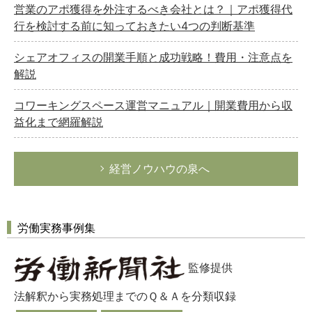
営業のアポ獲得を外注するべき会社とは？｜アポ獲得代
行を検討する前に知っておきたい4つの判断基準
シェアオフィスの開業手順と成功戦略！費用・注意点を
解説
コワーキングスペース運営マニュアル｜開業費用から収
益化まで網羅解説
経営ノウハウの泉へ
労働実務事例集
監修提供
法解釈から実務処理までのＱ＆Ａを分類収録