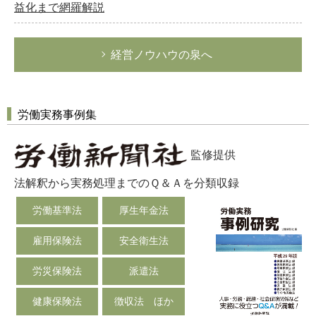
益化まで網羅解説
経営ノウハウの泉へ
労働実務事例集
監修提供
法解釈から実務処理までのＱ＆Ａを分類収録
労働基準法
厚生年金法
雇用保険法
安全衛生法
労災保険法
派遣法
健康保険法
徴収法 ほか