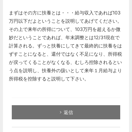
まずはその方に扶養とは・・・給与収入であれば103
万円以下だよということを説明してあげてください。
その上で来年の所得について、103万円を超えるか微
妙だということであれば、年末調整とは12/31現在で
計算される。ずっと扶養にしてきて最終的に扶養をは
どのカテゴリーに投稿しますか？
ずすことになると、還付ではなく不足になり、所得税
選択してください
が戻ってくることがなくなる、むしろ控除されるとい
労務管理
う点を説明し、扶養外の扱いとして来年１月給与より
税務経理
所得税を控除すると説明して下さい。
企業法務
経営の知恵
総務の給湯室
返信
秘書のノウハウ
次へ