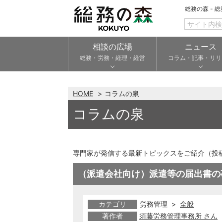
総務の森 - 
相談の広場
ニュース
総務・労務・経理・経営
コラム・記事・リリ
HOME
コラムの泉
コラムの泉
専門家が発信する最新トピックスをご紹介（投
（派遣会社向け）派遣等の届出書の
カテゴリ
労務管理 >
全般
著作者
須藤労務管理事務所 さん