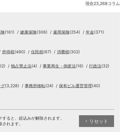
現在23,268コラム
保険
(161)
健康保険
(306)
雇用保険
(254)
年金
(371)
所得税
(490)
住民税
(67)
消費税
(302)
02)
独占禁止法
(4)
事業再生・倒産法
(16)
行政法
(32)
ング
(3,228)
事務所移転
(24)
保有ビル運営管理
(40)
クすると、絞込みが解除されます。
リセット
除されます。