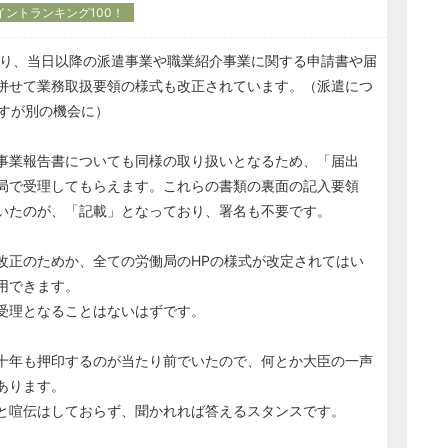
イントランキング100！
あり、当日以降の派遣事業や職業紹介事業に関する申請書や届
併せて業務取扱要領の様式も改正されています。（派遣につ
ますが別の機会に）
事業報告書についても同様の取り扱いとなるため、「届出
局で受理してもらえます。これらの書類の裏面の記入要領
いたのが、「記載」となっており、署名も不要です。
正のためか、全ての労働局のHPの様式が改定されてはい
用できます。
受理となることはないはずです。
十年も押印するのが当たり前でいたので、何とか大臣の一声
あります。
と喧伝はしておらず、聞かれれば答えるスタンスです。