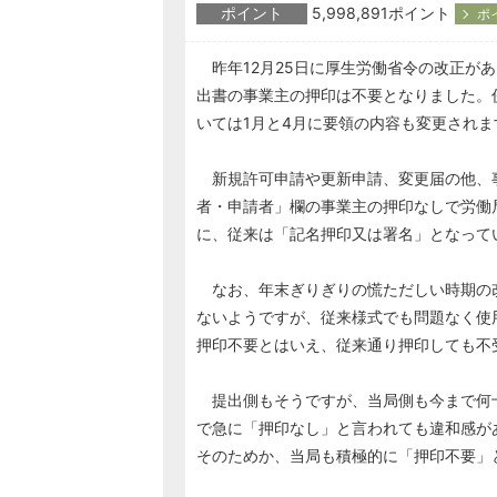
ポイント
5,998,891ポイント
ポ
昨年12月25日に厚生労働省令の改正が
出書の事業主の押印は不要となりました。
いては1月と4月に要領の内容も変更され
新規許可申請や更新申請、変更届の他、
者・申請者」欄の事業主の押印なしで労働
に、従来は「記名押印又は署名」となって
なお、年末ぎりぎりの慌ただしい時期の改
ないようですが、従来様式でも問題なく使
押印不要とはいえ、従来通り押印しても不
提出側もそうですが、当局側も今まで何
で急に「押印なし」と言われても違和感が
そのためか、当局も積極的に「押印不要」