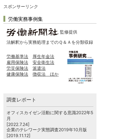
スポンサーリンク
労働実務事例集
監修提供
法解釈から実務処理までのＱ＆Ａを分類収録
労働基準法
厚生年金法
雇用保険法
安全衛生法
労災保険法
派遣法
健康保険法
徴収法 ほか
調査レポート
オフィスカイゼン活動に関する意識2022年5
月
[2022.7.24]
企業のテレワーク実態調査2019年10月版
[2019.11.12]