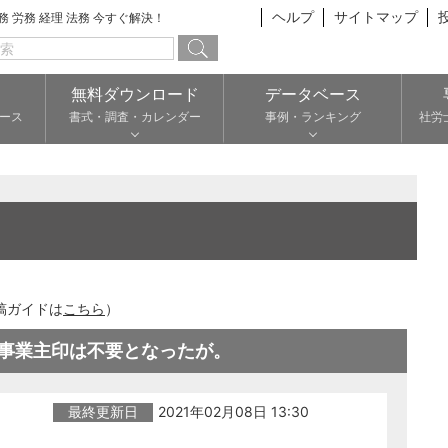
ヘルプ
サイトマップ
総務 労務 経理 法務 今すぐ解決！
無料ダウンロード
データベース
ース
書式・調査・カレンダー
事例・ランキング
社労
稿ガイドは
こちら
）
事業主印は不要となったが。
最終更新日
2021年02月08日 13:30