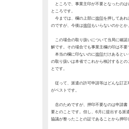
ところで、事業主印が不要となったのは
ところです。
今までは、欄の上部に
捨印
を押してあれ
のですが、今後は
捨印
もいらないのかとか
この場合の取り扱いについて当局に確認
解です。その場合でも事業主欄の印は不要
本当の欄に印ないのに
捨印
だけあるとい
の取り扱いは本省でこれから検討するとの
とです。
従って、派遣の許可申請等はどんな訂正
がベストです。
念のためですが、押印不要なのは申請書
要とのことです。但し、6月に提出する派
協議が整ったことの証であることから押印