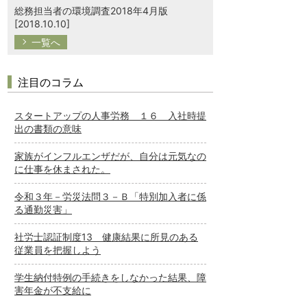
総務担当者の環境調査2018年4月版
[2018.10.10]
一覧へ
注目のコラム
スタートアップの人事労務 １６ 入社時提
出の書類の意味
家族がインフルエンザだが、自分は元気なの
に仕事を休まされた。
令和３年－労災法問３－Ｂ「特別加入者に係
る通勤災害」
社労士認証制度13 健康結果に所見のある
従業員を把握しよう
学生納付特例の手続きをしなかった結果、障
害年金が不支給に