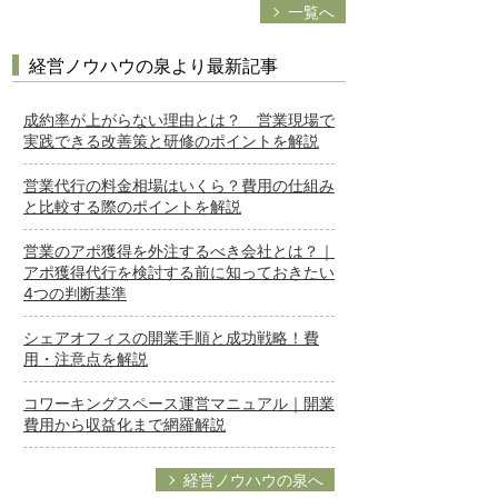
一覧へ
経営ノウハウの泉より最新記事
成約率が上がらない理由とは？ 営業現場で
実践できる改善策と研修のポイントを解説
営業代行の料金相場はいくら？費用の仕組み
と比較する際のポイントを解説
営業のアポ獲得を外注するべき会社とは？｜
アポ獲得代行を検討する前に知っておきたい
4つの判断基準
シェアオフィスの開業手順と成功戦略！費
用・注意点を解説
コワーキングスペース運営マニュアル｜開業
費用から収益化まで網羅解説
経営ノウハウの泉へ