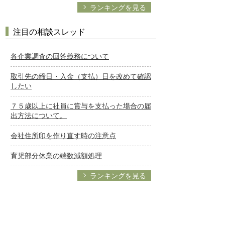
ランキングを見る
注目の相談スレッド
各企業調査の回答義務について
取引先の締日・入金（支払）日を改めて確認
したい
７５歳以上に社員に賞与を支払った場合の届
出方法について。
会社住所印を作り直す時の注意点
育児部分休業の端数減額処理
ランキングを見る