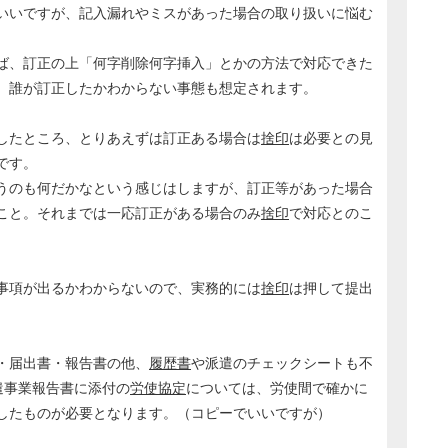
いいですが、記入漏れやミスがあった場合の取り扱いに悩む
ば、訂正の上「何字削除何字挿入」とかの方法で対応できた
、誰が訂正したかわからない事態も想定されます。
したところ、とりあえずは訂正ある場合は
捨印
は必要との見
です。
うのも何だかなという感じはしますが、訂正等があった場合
こと。それまでは一応訂正がある場合のみ
捨印
で対応とのこ
事項が出るかわからないので、実務的には
捨印
は押して提出
・届出書・報告書の他、
履歴書
や派遣のチェックシートも不
遣事業報告書に添付の
労使協定
については、労使間で確かに
したものが必要となります。（コピーでいいですが）