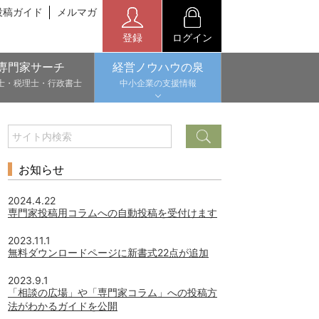
投稿ガイド
メルマガ
登録
ログイン
専門家サーチ
経営ノウハウの泉
士・税理士・行政書士
中小企業の支援情報
お知らせ
2024.4.22
専門家投稿用コラムへの自動投稿を受付けます
2023.11.1
無料ダウンロードページに新書式22点が追加
2023.9.1
「相談の広場」や「専門家コラム」への投稿方
法がわかるガイドを公開