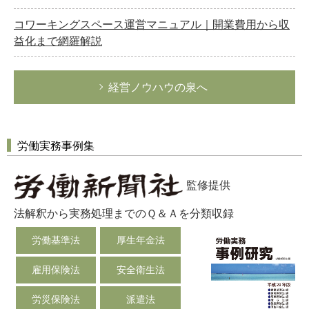
コワーキングスペース運営マニュアル｜開業費用から収
益化まで網羅解説
経営ノウハウの泉へ
労働実務事例集
監修提供
法解釈から実務処理までのＱ＆Ａを分類収録
労働基準法
厚生年金法
雇用保険法
安全衛生法
労災保険法
派遣法