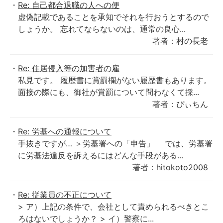
Re: 自己都合退職の人への便
虚偽記載であることを承知でそれを行おうとするので
しょうか。 忘れてならないのは、通常の良心...
著者：村の長老
Re: 住居侵入等の加害者の雇
私見です。 履歴書に賞罰欄がない履歴書もあります。
面接の際にも、御社が賞罰について問わなくて採...
著者：ぴぃちん
Re: 労基への通報について
手抜きですが… ＞労基署への「申告」 では、労基署
に労基法違反を訴えるにはどんな手段がある...
著者：hitokoto2008
Re: 従業員の不正について
> ア）上記の条件で、会社として責められるべきとこ
ろはないでしょうか？ > イ）警察に...