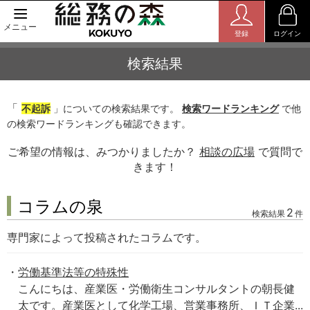
メニュー
登録
ログイン
検索結果
「
不起訴
」についての検索結果です。
検索ワードランキング
で他
の検索ワードランキングも確認できます。
ご希望の情報は、みつかりましたか？
相談の広場
で質問で
きます！
コラムの泉
2
検索結果
件
専門家によって投稿されたコラムです。
労働基準法等の特殊性
こんにちは、産業医・労働衛生コンサルタントの朝長健
太です。産業医として化学工場、営業事務所、ＩＴ企業...