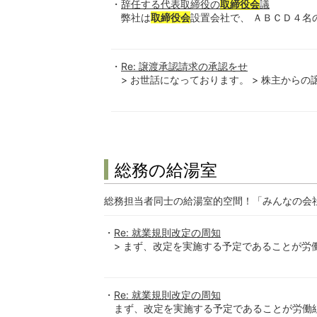
辞任する代表取締役の
取締役会
議
弊社は
取締役会
設置会社で、 ＡＢＣＤ４名
Re: 譲渡承認請求の承認をせ
> お世話になっております。 > 株主から
総務の給湯室
総務担当者同士の給湯室的空間！「みんなの会
Re: 就業規則改定の周知
> まず、改定を実施する予定であることが労働組
Re: 就業規則改定の周知
まず、改定を実施する予定であることが労働組