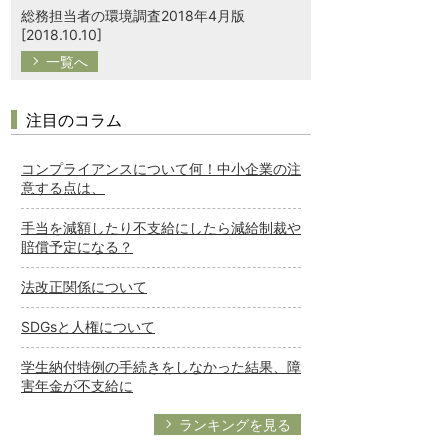
総務担当者の環境調査2018年4月版
[2018.10.10]
一覧へ
注目のコラム
コンプライアンスについて何！中小企業の注
意する点は、
手当を減額したり不支給にしたら減給制裁や
賠償予定になる？
法改正関係について
SDGsと人権について
学生納付特例の手続きをしなかった結果、障
害年金が不支給に
ランキングを見る