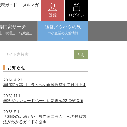
投稿ガイド
メルマガ
登録
ログイン
専門家サーチ
経営ノウハウの泉
士・税理士・行政書士
中小企業の支援情報
お知らせ
2024.4.22
専門家投稿用コラムへの自動投稿を受付けます
2023.11.1
無料ダウンロードページに新書式22点が追加
2023.9.1
「相談の広場」や「専門家コラム」への投稿方
法がわかるガイドを公開