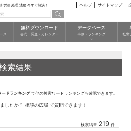
ヘルプ
サイトマップ
総務 労務 経理 法務 今すぐ解決！
無料ダウンロード
データベース
ース
書式・調査・カレンダー
事例・ランキング
社労
検索結果
ワードランキング
で他の検索ワードランキングも確認できます。
りましたか？
相談の広場
で質問できます！
219
検索結果
件