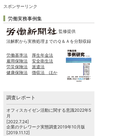
スポンサーリンク
労働実務事例集
監修提供
法解釈から実務処理までのＱ＆Ａを分類収録
労働基準法
厚生年金法
雇用保険法
安全衛生法
労災保険法
派遣法
健康保険法
徴収法 ほか
調査レポート
オフィスカイゼン活動に関する意識2022年5
月
[2022.7.24]
企業のテレワーク実態調査2019年10月版
[2019.11.12]