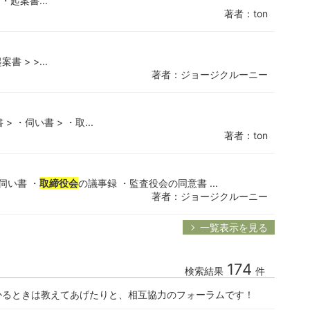
・起案書...
著者：ton
 > >...
著者：ジョージクルーニー
 ・伺い書 > ・取...
著者：ton
伺い書 ・
取締役会
の議事録 ・監査役会の同意書 ...
著者：ジョージクルーニー
一覧表示を見る
174
検索結果
件
かるときは教えてあげたりと、相互協力のフォーラムです！