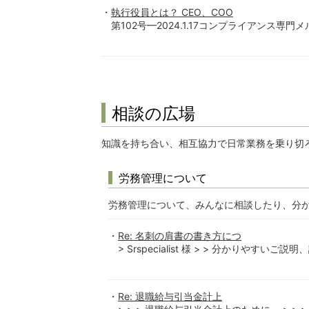
執行役員とは？ CEO、COO
第102号━2024.1.17コンプライアンス専
相談の広場
知識を持ち合い、相互協力で日常業務を乗り切
労務管理について
労務管理について、みんなに相談したり、分
Re: 名刺の肩書の書き方につ
> Srspecialist 様 > > 分かりやすいご説
Re: 退職給与引当金計上