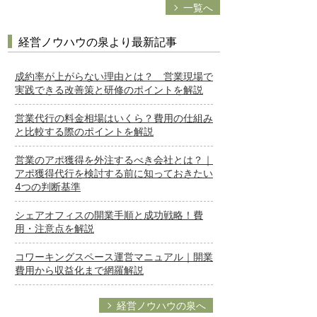
一覧へ
経営ノウハウの泉より最新記事
成約率が上がらない理由とは？ 営業現場で
実践できる改善策と研修のポイントを解説
営業代行の料金相場はいくら？費用の仕組み
と比較する際のポイントを解説
営業のアポ獲得を外注するべき会社とは？｜
アポ獲得代行を検討する前に知っておきたい
4つの判断基準
シェアオフィスの開業手順と成功戦略！費
用・注意点を解説
コワーキングスペース運営マニュアル｜開業
費用から収益化まで網羅解説
経営ノウハウの泉へ