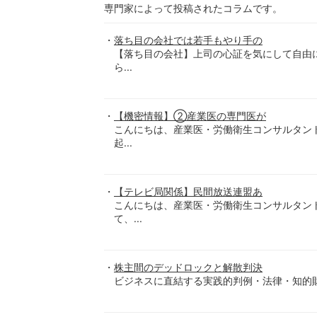
専門家によって投稿されたコラムです。
落ち目の会社では若手もやり手の
【落ち目の会社】上司の心証を気にして自由
ら...
【機密情報】②産業医の専門医が
こんにちは、産業医・労働衛生コンサルタン
起...
【テレビ局関係】民間放送連盟あ
こんにちは、産業医・労働衛生コンサルタン
て、...
株主間のデッドロックと解散判決
ビジネスに直結する実践的判例・法律・知的財産情