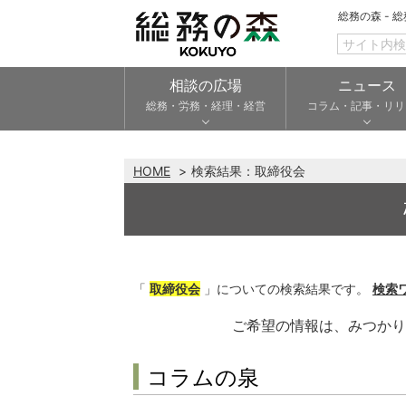
総務の森 - 
相談の広場
ニュース
総務・労務・経理・経営
コラム・記事・リリ
HOME
検索結果：
取締役会
「
取締役会
」についての検索結果です。
検索
ご希望の情報は、みつか
コラムの泉