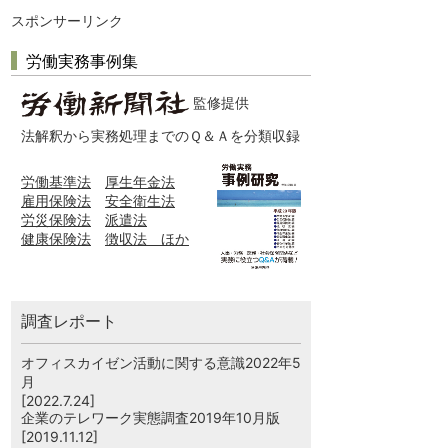
スポンサーリンク
労働実務事例集
監修提供
法解釈から実務処理までのＱ＆Ａを分類収録
労働基準法
厚生年金法
雇用保険法
安全衛生法
労災保険法
派遣法
健康保険法
徴収法 ほか
調査レポート
オフィスカイゼン活動に関する意識2022年5
月
[2022.7.24]
企業のテレワーク実態調査2019年10月版
[2019.11.12]