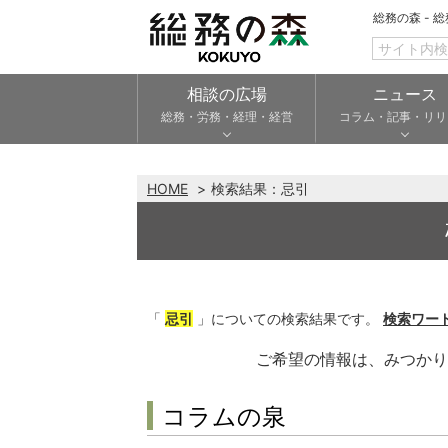
総務の森 - 
相談の広場
ニュース
総務・労務・経理・経営
コラム・記事・リリ
HOME
検索結果：
忌引
「
忌引
」についての検索結果です。
検索ワー
ご希望の情報は、みつか
コラムの泉