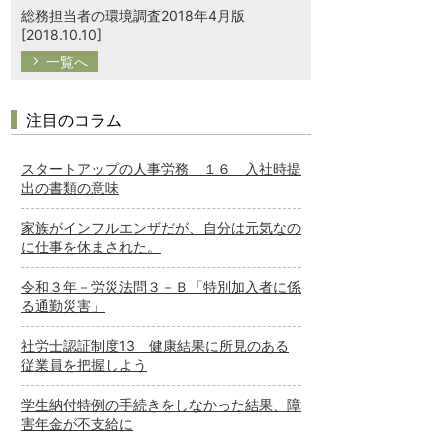
総務担当者の環境調査2018年4月版
[2018.10.10]
一覧へ
注目のコラム
スタートアップの人事労務 １６ 入社時提
出の書類の意味
家族がインフルエンザだが、自分は元気なの
に仕事を休まされた。
令和３年－労災法問３－Ｂ「特別加入者に係
る通勤災害」
社労士認証制度13 健康結果に所見のある
従業員を把握しよう
学生納付特例の手続きをしなかった結果、障
害年金が不支給に