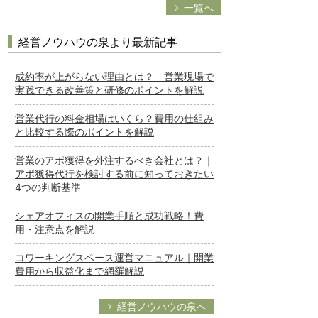
一覧へ
経営ノウハウの泉より最新記事
成約率が上がらない理由とは？ 営業現場で
実践できる改善策と研修のポイントを解説
営業代行の料金相場はいくら？費用の仕組み
と比較する際のポイントを解説
営業のアポ獲得を外注するべき会社とは？｜
アポ獲得代行を検討する前に知っておきたい
4つの判断基準
シェアオフィスの開業手順と成功戦略！費
用・注意点を解説
コワーキングスペース運営マニュアル｜開業
費用から収益化まで網羅解説
経営ノウハウの泉へ