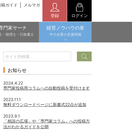
投稿ガイド
メルマガ
登録
ログイン
専門家サーチ
経営ノウハウの泉
士・税理士・行政書士
中小企業の支援情報
お知らせ
2024.4.22
専門家投稿用コラムへの自動投稿を受付けます
2023.11.1
無料ダウンロードページに新書式22点が追加
2023.9.1
「相談の広場」や「専門家コラム」への投稿方
法がわかるガイドを公開