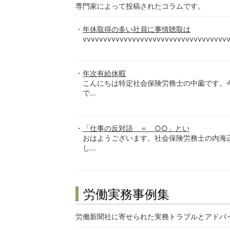
専門家によって投稿されたコラムです。
年休取得の多い社員に事情聴取は
vvvvvvvvvvvvvvvvvvvvvvvvvvvvvvvvvvvv
年次有給休暇
こんにちは特定社会保険労務士の中薗です。
で...
「仕事の反対語 ＝ ○○」とい
おはようございます。社会保険労務士の内海
し...
労働実務事例集
労働新聞社に寄せられた実務トラブルとアドバ