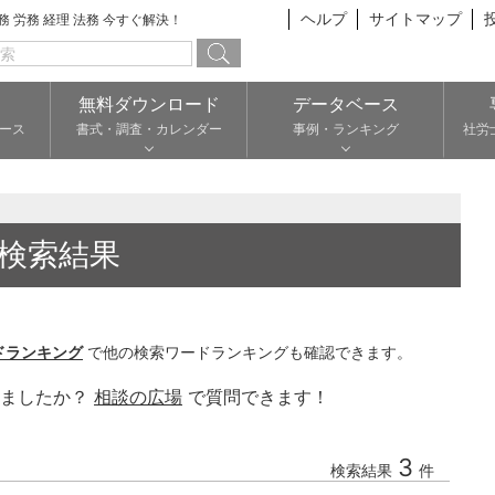
ヘルプ
サイトマップ
総務 労務 経理 法務 今すぐ解決！
無料ダウンロード
データベース
ース
書式・調査・カレンダー
事例・ランキング
社労
検索結果
ドランキング
で他の検索ワードランキングも確認できます。
りましたか？
相談の広場
で質問できます！
3
検索結果
件