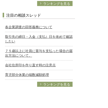
ランキングを見る
注目の相談スレッド
各企業調査の回答義務について
取引先の締日・入金（支払）日を改めて確認
したい
７５歳以上に社員に賞与を支払った場合の届
出方法について。
会社住所印を作り直す時の注意点
育児部分休業の端数減額処理
ランキングを見る