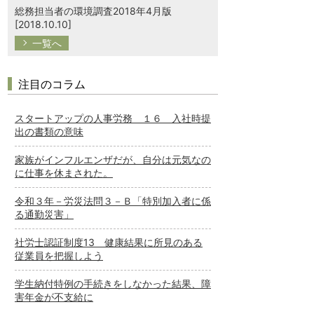
総務担当者の環境調査2018年4月版
[2018.10.10]
一覧へ
注目のコラム
スタートアップの人事労務 １６ 入社時提
出の書類の意味
家族がインフルエンザだが、自分は元気なの
に仕事を休まされた。
令和３年－労災法問３－Ｂ「特別加入者に係
る通勤災害」
社労士認証制度13 健康結果に所見のある
従業員を把握しよう
学生納付特例の手続きをしなかった結果、障
害年金が不支給に