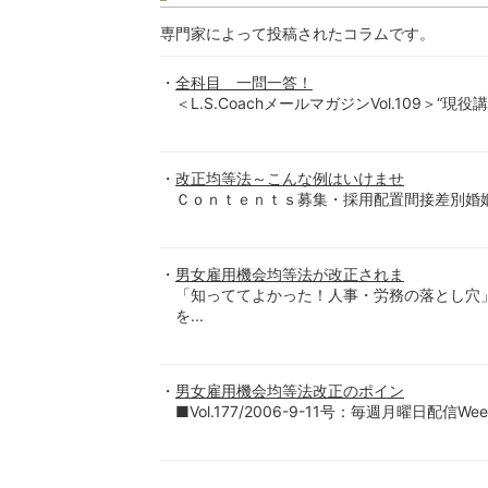
専門家によって投稿されたコラムです。
全科目 一問一答！
＜L.S.CoachメールマガジンVol.109＞“
改正均等法～こんな例はいけませ
Ｃｏｎｔｅｎｔｓ募集・採用配置間接差別婚姻・
男女雇用機会均等法が改正されま
「知っててよかった！人事・労務の落とし穴
を...
男女雇用機会均等法改正のポイン
■Vol.177/2006-9-11号：毎週月曜日配信We