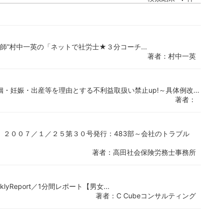
現役講師”村中一英の「ネットで社労士★３分コーチ...
著者：村中一英
妊娠・出産等を理由とする不利益取扱い禁止up!～具体例改...
著者：
」２００７／１／２５第３０号発行：483部～会社のトラブル
著者：高田社会保険労務士事務所
eklyReport／1分間レポート【男女...
著者：C Cubeコンサルティング