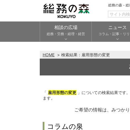
総務の森 - 
相談の広場
ニュース
総務・労務・経理・経営
コラム・記事・リリ
HOME
検索結果：
雇用形態の変更
「
雇用形態の変更
」についての検索結果です
ます。
ご希望の情報は、みつか
コラムの泉