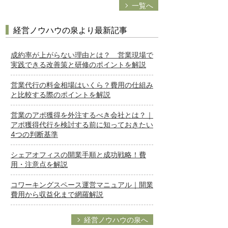
一覧へ
経営ノウハウの泉より最新記事
成約率が上がらない理由とは？ 営業現場で
実践できる改善策と研修のポイントを解説
営業代行の料金相場はいくら？費用の仕組み
と比較する際のポイントを解説
営業のアポ獲得を外注するべき会社とは？｜
アポ獲得代行を検討する前に知っておきたい
4つの判断基準
シェアオフィスの開業手順と成功戦略！費
用・注意点を解説
コワーキングスペース運営マニュアル｜開業
費用から収益化まで網羅解説
経営ノウハウの泉へ