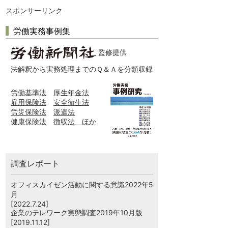
スポンサーリンク
労働実務事例集
監修提供
法解釈から実務処理までのＱ＆Ａを分類収録
労働基準法
厚生年金法
雇用保険法
安全衛生法
労災保険法
派遣法
健康保険法
徴収法 ほか
調査レポート
オフィスカイゼン活動に関する意識2022年5
月
[2022.7.24]
企業のテレワーク実態調査2019年10月版
[2019.11.12]