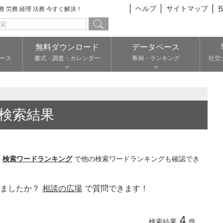
ヘルプ
サイトマップ
総務 労務 経理 法務 今すぐ解決！
無料ダウンロード
データベース
ース
書式・調査・カレンダー
事例・ランキング
社労
検索結果
。
検索ワードランキング
で他の検索ワードランキングも確認でき
りましたか？
相談の広場
で質問できます！
4
検索結果
件