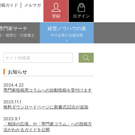
投稿ガイド
メルマガ
登録
ログイン
専門家サーチ
経営ノウハウの泉
士・税理士・行政書士
中小企業の支援情報
お知らせ
2024.4.22
専門家投稿用コラムへの自動投稿を受付けます
2023.11.1
無料ダウンロードページに新書式22点が追加
2023.9.1
「相談の広場」や「専門家コラム」への投稿方
法がわかるガイドを公開