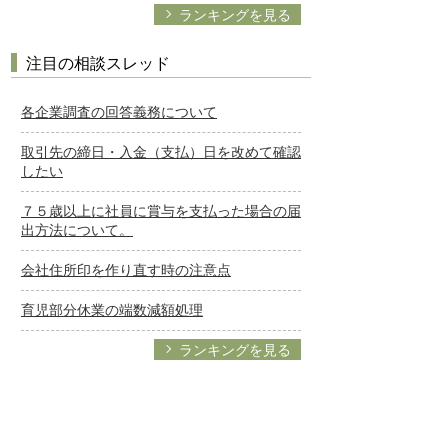
ランキングを見る
注目の相談スレッド
各企業調査の回答義務について
取引先の締日・入金（支払）日を改めて確認
したい
７５歳以上に社員に賞与を支払った場合の届
出方法について。
会社住所印を作り直す時の注意点
育児部分休業の端数減額処理
ランキングを見る