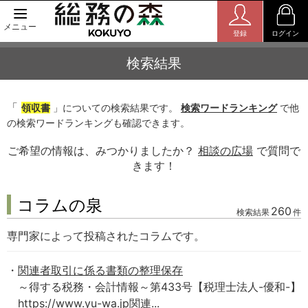
メニュー
登録
ログイン
検索結果
「
領収書
」についての検索結果です。
検索ワードランキング
で他
の検索ワードランキングも確認できます。
ご希望の情報は、みつかりましたか？
相談の広場
で質問で
きます！
コラムの泉
260
検索結果
件
専門家によって投稿されたコラムです。
関連者取引に係る書類の整理保存
～得する税務・会計情報～第433号【税理士法人-優和-】
https://www.yu-wa.jp関連...