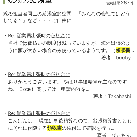
287
検索結果
件
総務担当者同士の給湯室的空間！「みんなの会社ではどう
してる？」など・・・ご自由に！
Re: 従業員出張時の仮払金に
当社では仮払いの制度は残っていますが、海外出張のよ
うに額が大きい場合のみ使っているようです。（
領収書
...
著者：booby
Re: 従業員出張時の仮払金に
ありがとうございます。 やはり事後精算が主なのです
ね。 Excelに関しては、申請内容を...
著者：Takahashi
Re: 従業員出張時の仮払金に
こんばんは。 現在は事後精算なので、出張精算書ととも
にそれに付随する
領収書
の添付にて確認を行っ...
著者：ぴぃちん