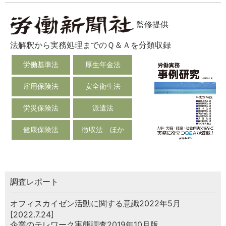
監修提供
法解釈から実務処理までのＱ＆Ａを分類収録
労働基準法
厚生年金法
雇用保険法
安全衛生法
労災保険法
派遣法
健康保険法
徴収法 ほか
調査レポート
オフィスカイゼン活動に関する意識2022年5月
[2022.7.24]
企業のテレワーク実態調査2019年10月版