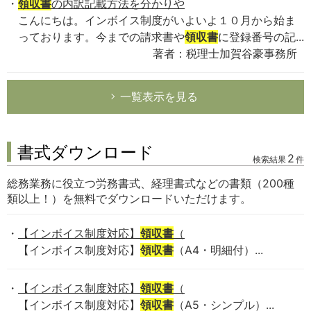
領収書
の内訳記載方法を分かりや
こんにちは。インボイス制度がいよいよ１０月から始ま
っております。今までの請求書や
領収書
に登録番号の記...
著者：税理士加賀谷豪事務所
一覧表示を見る
書式ダウンロード
2
検索結果
件
総務業務に役立つ労務書式、経理書式などの書類（200種
類以上！）を無料でダウンロードいただけます。
【インボイス制度対応】
領収書
（
【インボイス制度対応】
領収書
（A4・明細付）...
【インボイス制度対応】
領収書
（
【インボイス制度対応】
領収書
（A5・シンプル）...