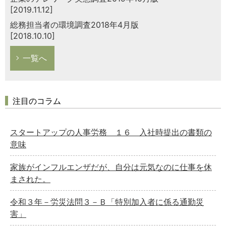
[2019.11.12]
総務担当者の環境調査2018年4月版
[2018.10.10]
一覧へ
注目のコラム
スタートアップの人事労務 １６ 入社時提出の書類の
意味
家族がインフルエンザだが、自分は元気なのに仕事を休
まされた。
令和３年－労災法問３－Ｂ「特別加入者に係る通勤災
害」