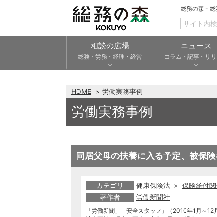
総務の森 - 
相談の広場
ニュース
総務・労務・経理・経営
コラム・記事・リリ
HOME
労働実務事例
労働実務事例
同居父母の扶養に入る予定、被保険
カテゴリ
健康保険法 >
保険給付関
著作者
労働新聞社
「労働新聞」「安全スタッフ」（2010年1月～12