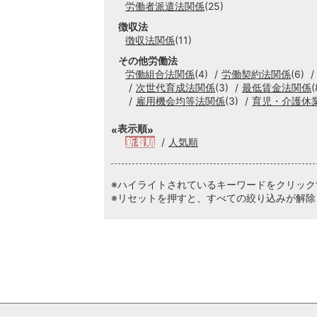
労働者派遣法関係
(25)
徴収法
徴収法関係
(11)
その他労働法
労働組合法関係
(4)
労働契約法関係
(6)
次世代育成法関係
(3)
最低賃金法関係
(
雇用機会均等法関係
(3)
育児・介護休
表示順
新着順
人気順
※ハイライトされているキーワードをクリッ
※リセットを押すと、すべての絞り込みが解除