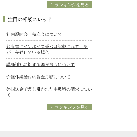
ランキングを見る
注目の相談スレッド
社内親睦会 積立金について
領収書にインボイス番号は記載されている
が、失効している場合
講師謝礼に対する源泉徴収について
介護休業給付の賃金月額について
外国送金で差し引かれた手数料の請求につい
て
ランキングを見る