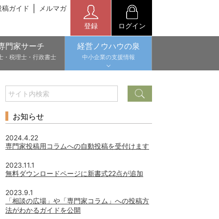
投稿ガイド
メルマガ
登録
ログイン
専門家サーチ
経営ノウハウの泉
士・税理士・行政書士
中小企業の支援情報
お知らせ
2024.4.22
専門家投稿用コラムへの自動投稿を受付けます
2023.11.1
無料ダウンロードページに新書式22点が追加
2023.9.1
「相談の広場」や「専門家コラム」への投稿方
法がわかるガイドを公開