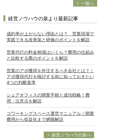
一覧へ
経営ノウハウの泉より最新記事
成約率が上がらない理由とは？ 営業現場で
実践できる改善策と研修のポイントを解説
営業代行の料金相場はいくら？費用の仕組み
と比較する際のポイントを解説
営業のアポ獲得を外注するべき会社とは？｜
アポ獲得代行を検討する前に知っておきたい
4つの判断基準
シェアオフィスの開業手順と成功戦略！費
用・注意点を解説
コワーキングスペース運営マニュアル｜開業
費用から収益化まで網羅解説
経営ノウハウの泉へ