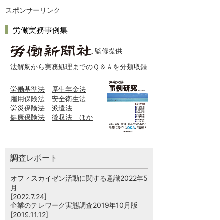
スポンサーリンク
労働実務事例集
監修提供
法解釈から実務処理までのＱ＆Ａを分類収録
労働基準法
厚生年金法
雇用保険法
安全衛生法
労災保険法
派遣法
健康保険法
徴収法 ほか
調査レポート
オフィスカイゼン活動に関する意識2022年5
月
[2022.7.24]
企業のテレワーク実態調査2019年10月版
[2019.11.12]