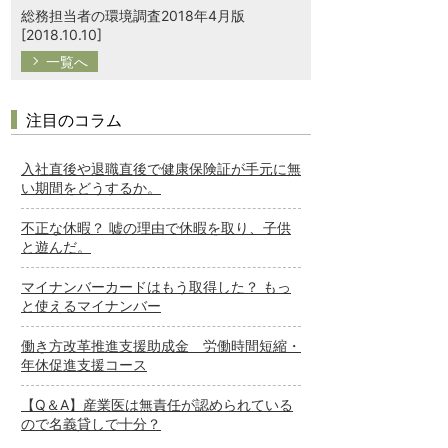
総務担当者の環境調査2018年4月版
[2018.10.10]
一覧へ
注目のコラム
入社直後や退職直後で健康保険証が手元に無
い期間をどうするか。
不正な休暇？ 嘘の理由で休暇を取り、子供
と遊んだ。
マイナンバーカードはもう取得した？ もっ
と使えるマイナンバー
働き方改革推進支援助成金 労働時間短縮・
年休促進支援コース
【Q＆A】産業医は無責任が認められている
ので名義貸しで十分？