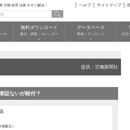
ヘルプ
サイトマップ
総務 労務 経理 法務 今すぐ解決！
無料ダウンロード
データベース
ース
書式・調査・カレンダー
事例・ランキング
社労
提供：労働新聞社
者証ないが給付？
係
月掲載文）