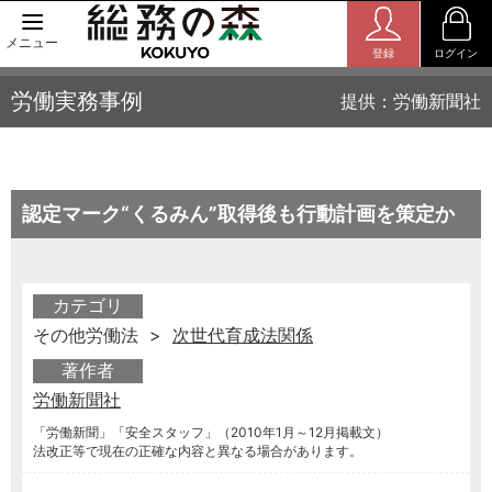
メニュー
登録
ログイン
労働実務事例
提供：労働新聞社
認定マーク“くるみん”取得後も行動計画を策定か
カテゴリ
その他労働法 >
次世代育成法関係
著作者
労働新聞社
「労働新聞」「安全スタッフ」（2010年1月～12月掲載文）
法改正等で現在の正確な内容と異なる場合があります。