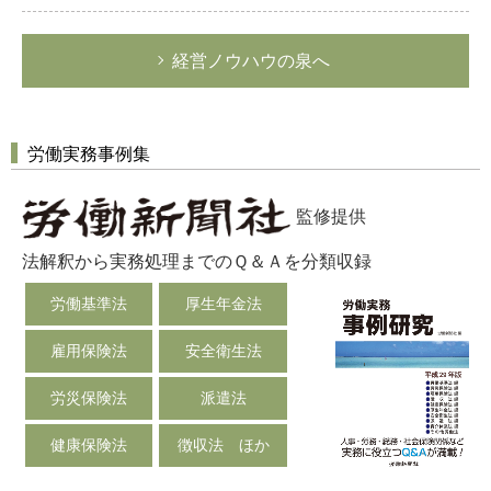
経営ノウハウの泉へ
労働実務事例集
監修提供
法解釈から実務処理までのＱ＆Ａを分類収録
労働基準法
厚生年金法
雇用保険法
安全衛生法
労災保険法
派遣法
健康保険法
徴収法 ほか