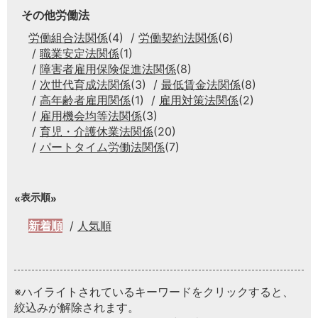
その他労働法
労働組合法関係
(4)
労働契約法関係
(6)
職業安定法関係
(1)
障害者雇用保険促進法関係
(8)
次世代育成法関係
(3)
最低賃金法関係
(8)
高年齢者雇用関係
(1)
雇用対策法関係
(2)
雇用機会均等法関係
(3)
育児・介護休業法関係
(20)
パートタイム労働法関係
(7)
表示順
新着順
人気順
※ハイライトされているキーワードをクリックすると、
絞込みが解除されます。