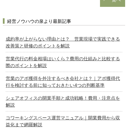
経営ノウハウの泉より最新記事
成約率が上がらない理由とは？ 営業現場で実践できる
改善策と研修のポイントを解説
営業代行の料金相場はいくら？費用の仕組みと比較する
際のポイントを解説
営業のアポ獲得を外注するべき会社とは？｜アポ獲得代
行を検討する前に知っておきたい4つの判断基準
シェアオフィスの開業手順と成功戦略！費用・注意点を
解説
コワーキングスペース運営マニュアル｜開業費用から収
益化まで網羅解説