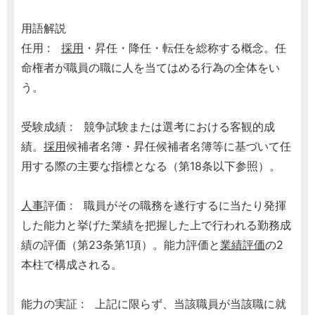
用語解説
任用 :
採用
・昇任・降任・転任を総称する概念。任
命権者が職員の職に人を当てはめる行為の全体をい
う。
受験成績 : 競争試験または選考における客観的成
績。
採用
候補者名簿・昇任候補者名簿等に基づいて任
用する際の主要な指標となる（第18条以下参照）。
人事
評価 : 職員がその職務を遂行するに当たり発揮
した能力と挙げた業績を把握した上で行われる勤務成
績の評価（第23条第1項）。能力評価と
業績評価
の2
本柱で構成される。
能力の実証 : 上記に限らず、当該職員が当該職に就