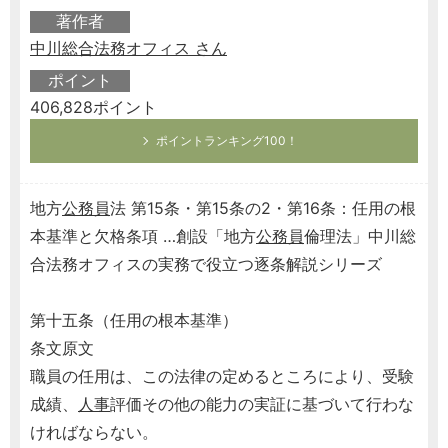
著作者
中川総合法務オフィス さん
ポイント
406,828ポイント
ポイントランキング100！
地方
公務員
法 第15条・第15条の2・第16条：任用の根
本基準と欠格条項 …創設「地方
公務員
倫理法」中川総
合法務オフィスの実務で役立つ逐条解説シリーズ
第十五条（任用の根本基準）
条文原文
職員の任用は、この法律の定めるところにより、受験
成績、
人事
評価その他の能力の実証に基づいて行わな
ければならない。