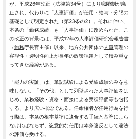
が、平成26年改正（法律第34号）により職階制が廃
止され、代わりに「
人事
評価」が任用・給与・分限の
基礎として明定された（第23条の2）。それに伴い、
本条の「勤務成績」も「
人事
評価」に改められた。こ
の改正の背景には、平成12年の
人事
評価研究会報告書
（
総務
庁長官主催）以来、地方公共団体の
人事
管理の
客観性・透明性向上が長年の政策課題として積み重な
ってきた経緯がある。
「能力の実証」は、筆記試験による受験成績のみを意
味しない。「その他」として列挙された
人事
評価をは
じめ、業務経験・資格・面接による実績評価等も包括
する、より広い概念である。任命権者が任用行為を行
う際は、本条の根本基準に適合する手続と基準によら
なければならず、恣意的な任用は本条違反として違法
の評価を受ける。