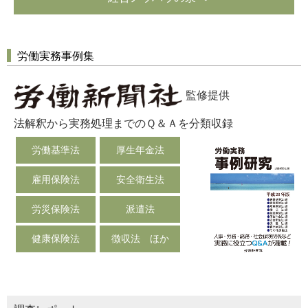
労働実務事例集
監修提供
法解釈から実務処理までのＱ＆Ａを分類収録
労働基準法
厚生年金法
雇用保険法
安全衛生法
労災保険法
派遣法
健康保険法
徴収法 ほか