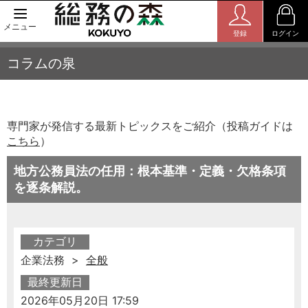
メニュー
登録
ログイン
コラムの泉
専門家が発信する最新トピックスをご紹介（投稿ガイドは
こちら
）
地方公務員法の任用：根本基準・定義・欠格条項
を逐条解説。
カテゴリ
企業法務 >
全般
最終更新日
2026年05月20日 17:59