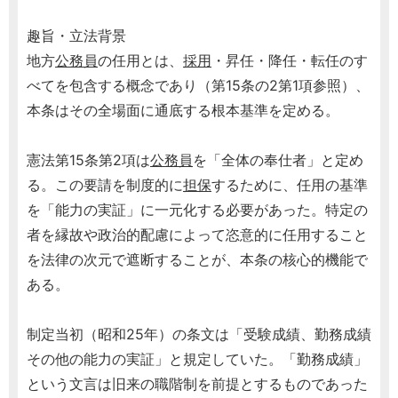
趣旨・立法背景
地方
公務員
の任用とは、
採用
・昇任・降任・転任のす
べてを包含する概念であり（第15条の2第1項参照）、
本条はその全場面に通底する根本基準を定める。
憲法第15条第2項は
公務員
を「全体の奉仕者」と定め
る。この要請を制度的に
担保
するために、任用の基準
を「能力の実証」に一元化する必要があった。特定の
者を縁故や政治的配慮によって恣意的に任用すること
を法律の次元で遮断することが、本条の核心的機能で
ある。
制定当初（昭和25年）の条文は「受験成績、勤務成績
その他の能力の実証」と規定していた。「勤務成績」
という文言は旧来の職階制を前提とするものであった