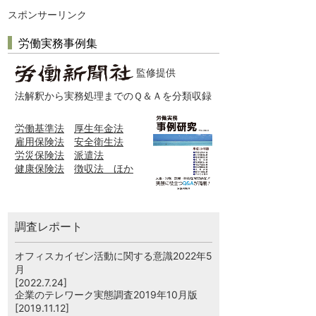
スポンサーリンク
労働実務事例集
監修提供
法解釈から実務処理までのＱ＆Ａを分類収録
労働基準法
厚生年金法
雇用保険法
安全衛生法
労災保険法
派遣法
健康保険法
徴収法 ほか
調査レポート
オフィスカイゼン活動に関する意識2022年5
月
[2022.7.24]
企業のテレワーク実態調査2019年10月版
[2019.11.12]