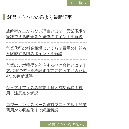
一覧へ
経営ノウハウの泉より最新記事
成約率が上がらない理由とは？ 営業現場で
実践できる改善策と研修のポイントを解説
営業代行の料金相場はいくら？費用の仕組み
と比較する際のポイントを解説
営業のアポ獲得を外注するべき会社とは？｜
アポ獲得代行を検討する前に知っておきたい
4つの判断基準
シェアオフィスの開業手順と成功戦略！費
用・注意点を解説
コワーキングスペース運営マニュアル｜開業
費用から収益化まで網羅解説
経営ノウハウの泉へ