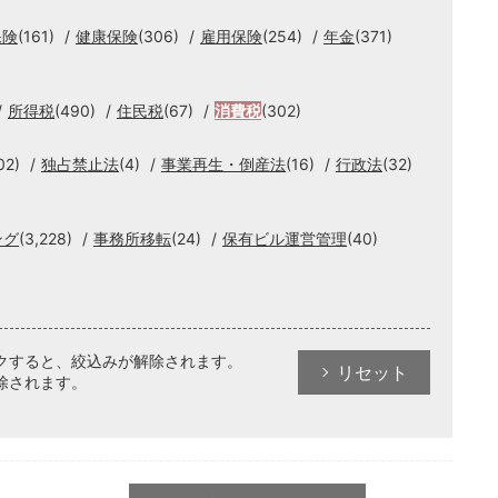
保険
(161)
健康保険
(306)
雇用保険
(254)
年金
(371)
所得税
(490)
住民税
(67)
消費税
(302)
02)
独占禁止法
(4)
事業再生・倒産法
(16)
行政法
(32)
ング
(3,228)
事務所移転
(24)
保有ビル運営管理
(40)
クすると、絞込みが解除されます。
リセット
除されます。