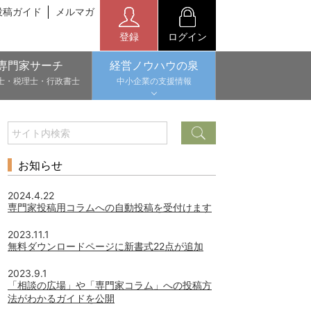
投稿ガイド
メルマガ
登録
ログイン
専門家サーチ
経営ノウハウの泉
士・税理士・行政書士
中小企業の支援情報
お知らせ
2024.4.22
専門家投稿用コラムへの自動投稿を受付けます
2023.11.1
無料ダウンロードページに新書式22点が追加
2023.9.1
「相談の広場」や「専門家コラム」への投稿方
法がわかるガイドを公開