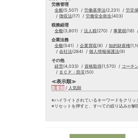
労務管理
全般
(5,507)
労働基準法
(2,231)
労災
徴収法
(17)
労働安全衛生
(403)
税務経理
全般
(3,801)
法人税
(270)
事業税
(18)
企業法務
全般
(541)
企業買収
(8)
知的財産権
(1,1
会社法
(284)
個人情報保護法
(9)
その他
経営
(4,033)
資格取得
(1,570)
コーチ
ＢＣＰ・防災
(50)
≪表示順≫
新着順
/
人気順
※ハイライトされているキーワードをクリッ
※リセットを押すと、すべての絞り込みが解