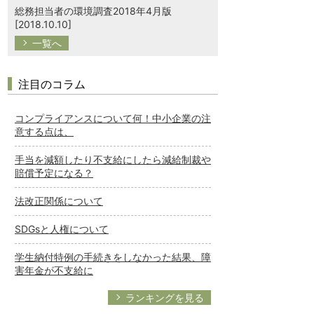
総務担当者の環境調査2018年4月版
[2018.10.10]
一覧へ
注目のコラム
コンプライアンスについて何！中小企業の注
意する点は、
手当を減額したり不支給にしたら減給制裁や
賠償予定になる？
法改正関係について
SDGsと人権について
学生納付特例の手続きをしなかった結果、障
害年金が不支給に
ランキングを見る