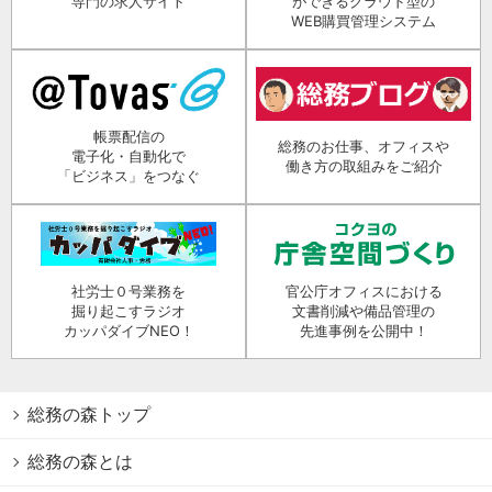
専門の求人サイト
ができるクラウド型の
WEB購買管理システム
帳票配信の
総務のお仕事、オフィスや
電子化・自動化で
働き方の取組みをご紹介
「ビジネス」をつなぐ
社労士０号業務を
官公庁オフィスにおける
掘り起こすラジオ
文書削減や備品管理の
カッパダイブNEO！
先進事例を公開中！
総務の森トップ
総務の森とは