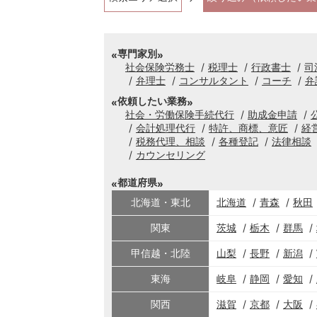
専門家別
社会保険労務士
税理士
行政書士
司
弁理士
コンサルタント
コーチ
弁
依頼したい業務
社会・労働保険手続代行
助成金申請
会計処理代行
特許、商標、意匠
経
税務代理、相談
各種登記
法律相談
カウンセリング
都道府県
北海道・東北
北海道
青森
秋田
関東
茨城
栃木
群馬
甲信越・北陸
山梨
長野
新潟
東海
岐阜
静岡
愛知
関西
滋賀
京都
大阪