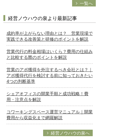
一覧へ
経営ノウハウの泉より最新記事
成約率が上がらない理由とは？ 営業現場で
実践できる改善策と研修のポイントを解説
営業代行の料金相場はいくら？費用の仕組み
と比較する際のポイントを解説
営業のアポ獲得を外注するべき会社とは？｜
アポ獲得代行を検討する前に知っておきたい
4つの判断基準
シェアオフィスの開業手順と成功戦略！費
用・注意点を解説
コワーキングスペース運営マニュアル｜開業
費用から収益化まで網羅解説
経営ノウハウの泉へ