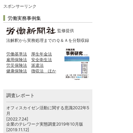
スポンサーリンク
労働実務事例集
監修提供
法解釈から実務処理までのＱ＆Ａを分類収録
労働基準法
厚生年金法
雇用保険法
安全衛生法
労災保険法
派遣法
健康保険法
徴収法 ほか
調査レポート
オフィスカイゼン活動に関する意識2022年5
月
[2022.7.24]
企業のテレワーク実態調査2019年10月版
[2019.11.12]