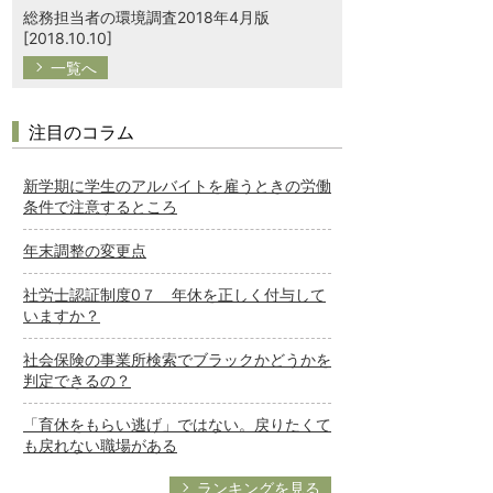
総務担当者の環境調査2018年4月版
[2018.10.10]
一覧へ
注目のコラム
新学期に学生のアルバイトを雇うときの労働
条件で注意するところ
年末調整の変更点
社労士認証制度0７ 年休を正しく付与して
いますか？
社会保険の事業所検索でブラックかどうかを
判定できるの？
「育休をもらい逃げ」ではない。戻りたくて
も戻れない職場がある
ランキングを見る