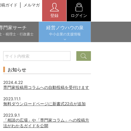
投稿ガイド
メルマガ
登録
ログイン
専門家サーチ
経営ノウハウの泉
士・税理士・行政書士
中小企業の支援情報
お知らせ
2024.4.22
専門家投稿用コラムへの自動投稿を受付けます
2023.11.1
無料ダウンロードページに新書式22点が追加
2023.9.1
「相談の広場」や「専門家コラム」への投稿方
法がわかるガイドを公開