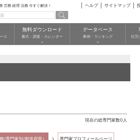
ヘルプ
サイトマップ
総務 労務 経理 法務 今すぐ解決！
無料ダウンロード
データベース
ース
書式・調査・カレンダー
事例・ランキング
社労
現在の総専門家数0人
務/専門家別/都道府県）
専門家プロフィールページ