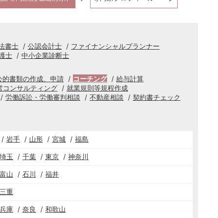
法書士
公認会計士
ファイナンシャルプランナー
護士
中小企業診断士
公的書類の作成、申請
コーチング
給与計算
営コンサルティング
就業規則等規程作成
労働訴訟・労働審判相談
不動産相談
契約書チェック
岩手
山形
宮城
福島
埼玉
千葉
東京
神奈川
富山
石川
福井
三重
兵庫
奈良
和歌山