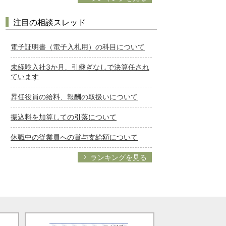
注目の相談スレッド
電子証明書（電子入札用）の科目について
未経験入社3か月、引継ぎなしで決算任され
ています
昇任役員の給料、報酬の取扱いについて
振込料を加算しての引落について
休職中の従業員への賞与支給額について
ランキングを見る