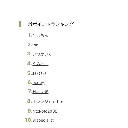
一般ポイントランキング
ぴぃちん
ton
いつかいり
うみのこ
ﾕｷﾝｺｸﾗﾌﾞ
booby
村の長老
オレンジｃｕｂｅ
hitokoto2008
Srspecialist