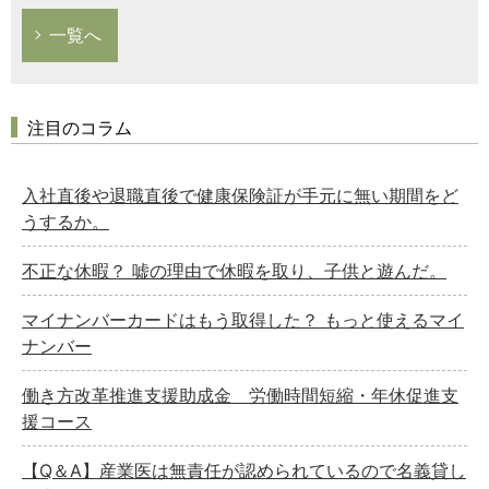
一覧へ
注目のコラム
入社直後や退職直後で健康保険証が手元に無い期間をど
うするか。
不正な休暇？ 嘘の理由で休暇を取り、子供と遊んだ。
マイナンバーカードはもう取得した？ もっと使えるマイ
ナンバー
働き方改革推進支援助成金 労働時間短縮・年休促進支
援コース
【Q＆A】産業医は無責任が認められているので名義貸し