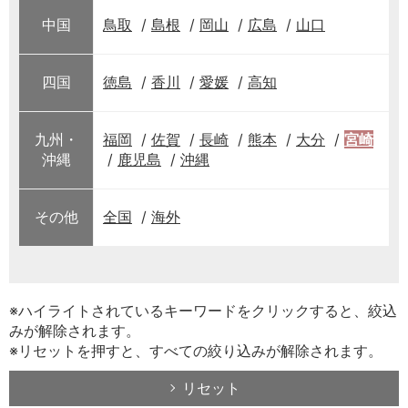
中国
鳥取
島根
岡山
広島
山口
四国
徳島
香川
愛媛
高知
九州・
福岡
佐賀
長崎
熊本
大分
宮崎
沖縄
鹿児島
沖縄
その他
全国
海外
※ハイライトされているキーワードをクリックすると、絞込
みが解除されます。
※リセットを押すと、すべての絞り込みが解除されます。
リセット