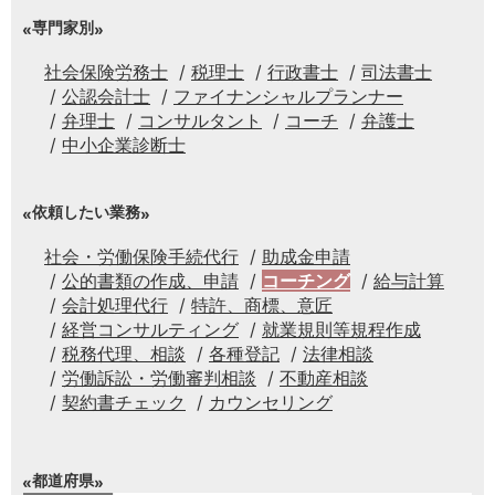
専門家別
社会保険労務士
税理士
行政書士
司法書士
公認会計士
ファイナンシャルプランナー
弁理士
コンサルタント
コーチ
弁護士
中小企業診断士
依頼したい業務
社会・労働保険手続代行
助成金申請
公的書類の作成、申請
コーチング
給与計算
会計処理代行
特許、商標、意匠
経営コンサルティング
就業規則等規程作成
税務代理、相談
各種登記
法律相談
労働訴訟・労働審判相談
不動産相談
契約書チェック
カウンセリング
都道府県