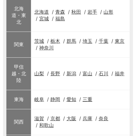
北海
北海道
青森
秋田
岩手
山形
道・東
宮城
福島
北
茨城
栃木
群馬
埼玉
千葉
東京
関東
神奈川
甲信
越・北
山梨
長野
新潟
富山
石川
福井
陸
東海
岐阜
静岡
愛知
三重
滋賀
京都
大阪
兵庫
奈良
関西
和歌山