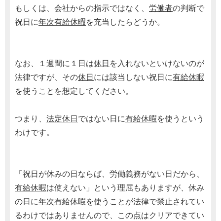
もしくは、会社からの指示ではなく、
労働者
の判断で
祝日に
年次有給休暇
を充当したらどうか。
なお、１週間に１日は
休日
を入れないといけないのが
法律ですが、その
休日
には該当しない祝日に
有給休暇
を使うことを想定してください。
つまり、
法定休日
ではない日に
有給休暇
を使うという
わけです。
「祝日が休みの日ならば、労働義務がない日だから、
有給休暇
は使えない」という理屈もありますが、休み
の日に
年次有給休暇
を使うことが法律で禁止されてい
るわけではありませんので、この点はクリアできてい