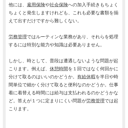
他には、
雇用保険
や
社会保険
への加入手続きもちょく
ちょくと発生しますけれども、これも必要な書類を揃
えて出すだけですから難しくない。
労務管理
ではルーティンな業務があり、それらを処理
するには特別な能力や知識は必要ありません。
しかし、時として、普段は遭遇しないような問題が起
こります。例えば、
休憩時間
を１回ではなく何回かに
分けて取るのはいいのかどうか。
有給休暇
を半日や時
間単位で細かく分けて取ると便利なのかどうか。仕事
着に着替える時間には給与は支払われるのかどうかな
ど。答えが１つに定まりにくい問題が
労務管理
では起
こります。