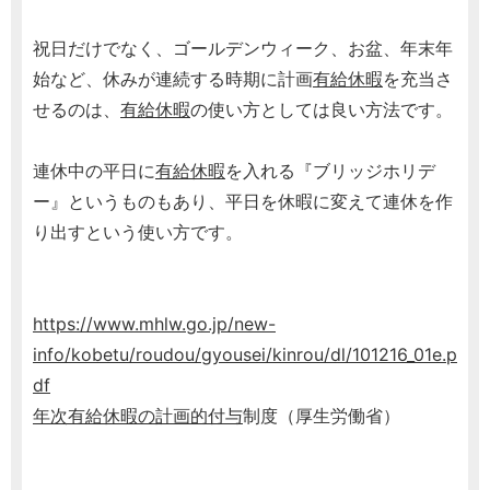
祝日だけでなく、ゴールデンウィーク、お盆、年末年
始など、休みが連続する時期に計画
有給休暇
を充当さ
せるのは、
有給休暇
の使い方としては良い方法です。
連休中の平日に
有給休暇
を入れる『ブリッジホリデ
ー』というものもあり、平日を休暇に変えて連休を作
り出すという使い方です。
https://www.mhlw.go.jp/new-
info/kobetu/roudou/gyousei/kinrou/dl/101216_01e.p
df
年次有給休暇の計画的付与
制度（厚生労働省）