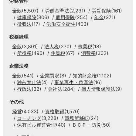
労務管理
全般
(5,507)
労働基準法
(2,231)
労災保険
(161)
健康保険
(306)
雇用保険
(254)
年金
(371)
徴収法
(17)
労働安全衛生
(403)
税務経理
全般
(3,801)
法人税
(270)
事業税
(18)
所得税
(490)
住民税
(67)
消費税
(302)
企業法務
全般
(541)
企業買収
(8)
知的財産権
(1,102)
独占禁止法
(4)
事業再生・倒産法
(16)
行政法
(32)
会社法
(284)
個人情報保護法
(9)
その他
経営
(4,033)
資格取得
(1,570)
コーチング
(3,228)
事務所移転
(24)
保有ビル運営管理
(40)
ＢＣＰ・防災
(50)