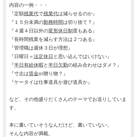
内容の一例・・・
『定額
残業代
で
残業代
は減らせるのか』
『１５分未満の
勤務時間
は切り捨て？』
『４週４日以外の
変形休日制
度もある』
『長時間残業を減らす方法は２つある』
『管理職は週休３日が理想』
『日曜日＝
法定休日
と思い込んではいけない』
『
半日有給休暇
と
半日欠勤
の組み合わせはダメ？』
『寸志は
賃金
or贈り物？』
『ケータイは仕事道具か遊び道具か』
など、その他盛りだくさんのテーマでお送りしていま
す。
本に書いていそうなんだけど、書いていない。
そんな内容が満載。