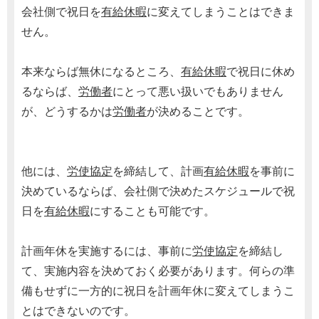
会社側で祝日を
有給休暇
に変えてしまうことはできま
せん。
本来ならば無休になるところ、
有給休暇
で祝日に休め
るならば、
労働者
にとって悪い扱いでもありません
が、どうするかは
労働者
が決めることです。
他には、
労使協定
を締結して、計画
有給休暇
を事前に
決めているならば、会社側で決めたスケジュールで祝
日を
有給休暇
にすることも可能です。
計画年休を実施するには、事前に
労使協定
を締結し
て、実施内容を決めておく必要があります。何らの準
備もせずに一方的に祝日を計画年休に変えてしまうこ
とはできないのです。