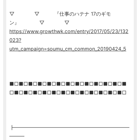
▽ ▽ 『仕事のハテナ 17のギモ
ン』 ▽ ▽
https://www.growthwk.com/entry/2017/05/23/132
023?
utm_campaign=soumu_cm_common_20190424_5
■□■□■□■□■□■□■□■□■□■□■□■□■
□■□■□■□■□■□■□■□■□■□■□■□■□
┣━━━━━━━━━━━━━━━━━━━━━━━
━━━