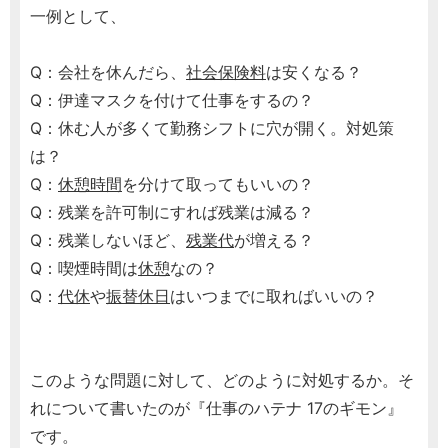
一例として、
Q：会社を休んだら、
社会保険料
は安くなる？
Q：伊達マスクを付けて仕事をするの？
Q：休む人が多くて勤務シフトに穴が開く。対処策
は？
Q：
休憩時間
を分けて取ってもいいの？
Q：残業を許可制にすれば残業は減る？
Q：残業しないほど、
残業代
が増える？
Q：喫煙時間は
休憩
なの？
Q：
代休
や
振替休日
はいつまでに取ればいいの？
このような問題に対して、どのように対処するか。そ
れについて書いたのが『仕事のハテナ 17のギモン』
です。