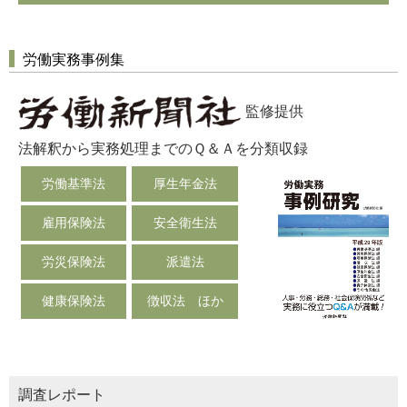
労働実務事例集
監修提供
法解釈から実務処理までのＱ＆Ａを分類収録
労働基準法
厚生年金法
雇用保険法
安全衛生法
労災保険法
派遣法
健康保険法
徴収法 ほか
調査レポート