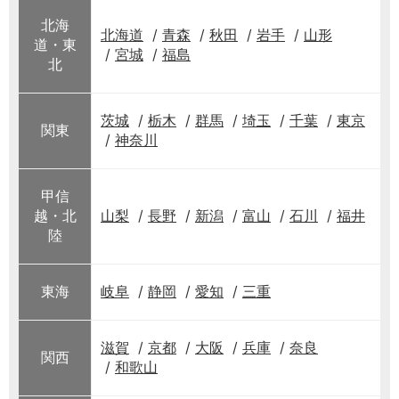
北海
北海道
青森
秋田
岩手
山形
道・東
宮城
福島
北
茨城
栃木
群馬
埼玉
千葉
東京
関東
神奈川
甲信
越・北
山梨
長野
新潟
富山
石川
福井
陸
東海
岐阜
静岡
愛知
三重
滋賀
京都
大阪
兵庫
奈良
関西
和歌山