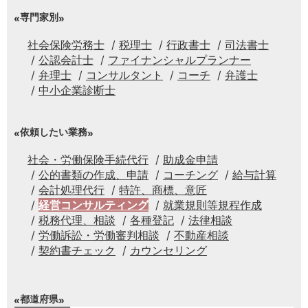
専門家別
社会保険労務士
税理士
行政書士
司法書士
公認会計士
ファイナンシャルプランナー
弁理士
コンサルタント
コーチ
弁護士
中小企業診断士
依頼したい業務
社会・労働保険手続代行
助成金申請
公的書類の作成、申請
コーチング
給与計算
会計処理代行
特許、商標、意匠
経営コンサルティング
就業規則等規程作成
税務代理、相談
各種登記
法律相談
労働訴訟・労働審判相談
不動産相談
契約書チェック
カウンセリング
都道府県