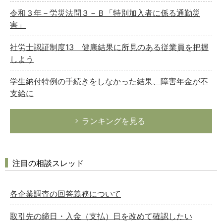
令和３年－労災法問３－Ｂ「特別加入者に係る通勤災
害」
社労士認証制度13 健康結果に所見のある従業員を把握
しよう
学生納付特例の手続きをしなかった結果、障害年金が不
支給に
ランキングを見る
注目の相談スレッド
各企業調査の回答義務について
取引先の締日・入金（支払）日を改めて確認したい