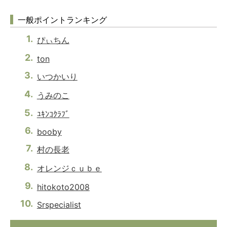
一般ポイントランキング
ぴぃちん
ton
いつかいり
うみのこ
ﾕｷﾝｺｸﾗﾌﾞ
booby
村の長老
オレンジｃｕｂｅ
hitokoto2008
Srspecialist