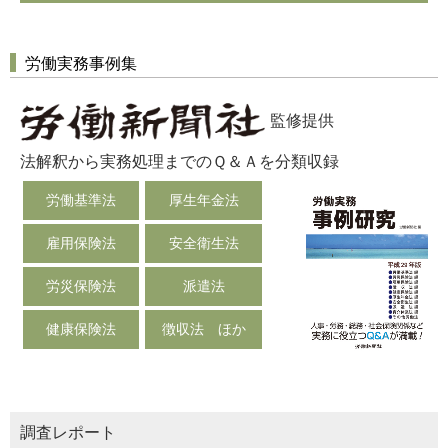
労働実務事例集
監修提供
法解釈から実務処理までのＱ＆Ａを分類収録
労働基準法
厚生年金法
雇用保険法
安全衛生法
労災保険法
派遣法
健康保険法
徴収法 ほか
調査レポート