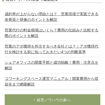
成約率が上がらない理由とは？ 営業現場で実践できる
改善策と研修のポイントを解説
営業代行の料金相場はいくら？費用の仕組みと比較する
際のポイントを解説
営業のアポ獲得を外注するべき会社とは？｜アポ獲得代
行を検討する前に知っておきたい4つの判断基準
シェアオフィスの開業手順と成功戦略！費用・注意点を
解説
コワーキングスペース運営マニュアル｜開業費用から収
益化まで網羅解説
経営ノウハウの泉へ