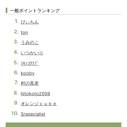
一般ポイントランキング
ぴぃちん
ton
うみのこ
いつかいり
ﾕｷﾝｺｸﾗﾌﾞ
booby
村の長老
hitokoto2008
オレンジｃｕｂｅ
Srspecialist