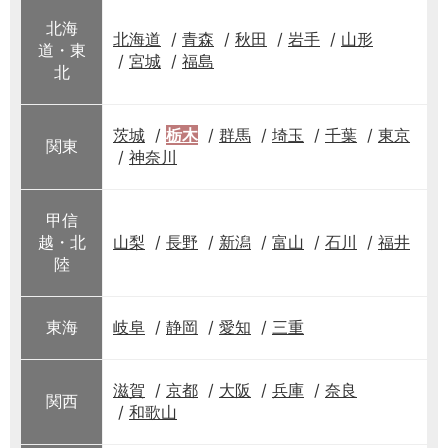
北海
北海道
青森
秋田
岩手
山形
道・東
宮城
福島
北
茨城
栃木
群馬
埼玉
千葉
東京
関東
神奈川
甲信
越・北
山梨
長野
新潟
富山
石川
福井
陸
東海
岐阜
静岡
愛知
三重
滋賀
京都
大阪
兵庫
奈良
関西
和歌山