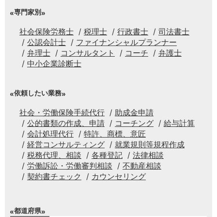
専門家別
社会保険労務士
税理士
行政書士
司法書士
公認会計士
ファイナンシャルプランナー
弁理士
コンサルタント
コーチ
弁護士
中小企業診断士
依頼したい業務
社会・労働保険手続代行
助成金申請
公的書類の作成、申請
コーチング
給与計算
会計処理代行
特許、商標、意匠
経営コンサルティング
就業規則等規程作成
税務代理、相談
各種登記
法律相談
労働訴訟・労働審判相談
不動産相談
契約書チェック
カウンセリング
都道府県