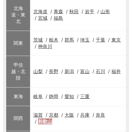
北海
北海道
青森
秋田
岩手
山形
道・東
宮城
福島
北
茨城
栃木
群馬
埼玉
千葉
東京
関東
神奈川
甲信
越・北
山梨
長野
新潟
富山
石川
福井
陸
東海
岐阜
静岡
愛知
三重
滋賀
京都
大阪
兵庫
奈良
関西
和歌山