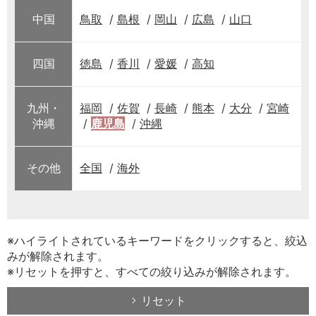
中国
鳥取
島根
岡山
広島
山口
四国
徳島
香川
愛媛
高知
九州・
福岡
佐賀
長崎
熊本
大分
宮崎
沖縄
鹿児島
沖縄
その他
全国
海外
※ハイライトされているキーワードをクリックすると、絞込
みが解除されます。
※リセットを押すと、すべての絞り込みが解除されます。
リセット