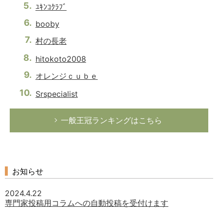
ﾕｷﾝｺｸﾗﾌﾞ
booby
村の長老
hitokoto2008
オレンジｃｕｂｅ
Srspecialist
一般王冠ランキングはこちら
お知らせ
2024.4.22
専門家投稿用コラムへの自動投稿を受付けます