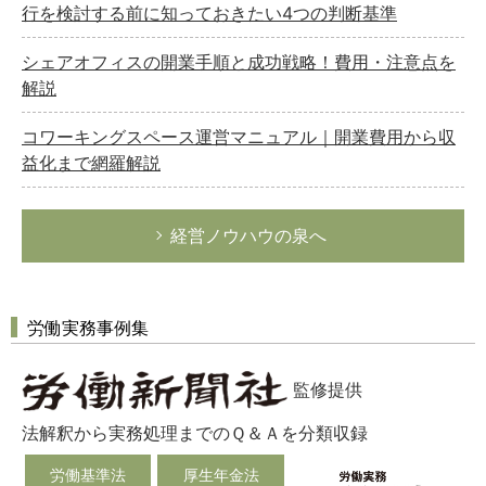
行を検討する前に知っておきたい4つの判断基準
シェアオフィスの開業手順と成功戦略！費用・注意点を
解説
コワーキングスペース運営マニュアル｜開業費用から収
益化まで網羅解説
経営ノウハウの泉へ
労働実務事例集
監修提供
法解釈から実務処理までのＱ＆Ａを分類収録
労働基準法
厚生年金法