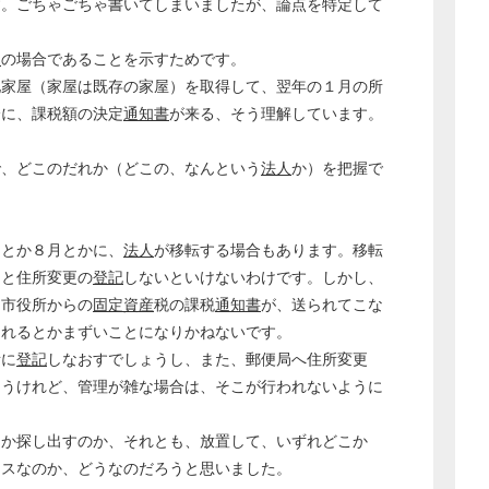
す。ごちゃごちゃ書いてしまいましたが、論点を特定して
人
の場合であることを示すためです。
地家屋（家屋は既存の家屋）を取得して、翌年の１月の所
降に、課税額の決定
通知書
が来る、そう理解しています。
。
で、どこのだれか（どこの、なんという
法人
か）を把握で
とか８月とかに、
法人
が移転する場合もあります。移転
んと住所変更の
登記
しないといけないわけです。しかし、
。市役所からの
固定資産
税の課税
通知書
が、送られてこな
られるとかまずいことになりかねないです。
所に
登記
しなおすでしょうし、また、郵便局へ住所変更
ょうけれど、管理が雑な場合は、そこが行われないように
か探し出すのか、それとも、放置して、いずれどこか
ンスなのか、どうなのだろうと思いました。