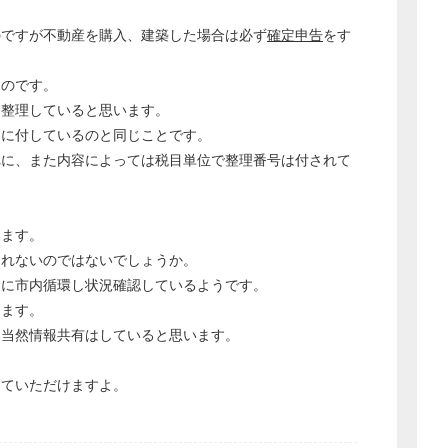
経営の知恵
のですが不動産を購入、建築した場合は必ず
確定申告
をす
総務の給湯室
秘書のノウハウ
うのです。
て整理していると思います。
次へ
別に付しているのと同じことです。
れに、また内容によっては税目単位で整理番号は付されて
えます。
されないのではないでしょうか。
的に市内循環し状況確認しているようです。
ります。
ら当然情報共有はしていると思います。
していただけますよ。