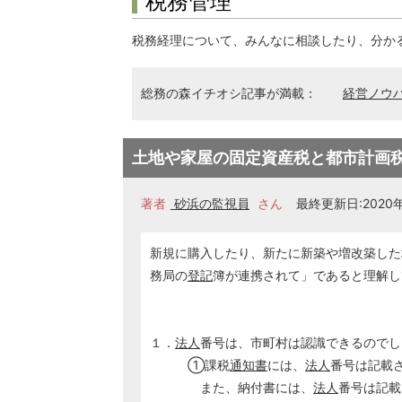
税務管理
税務経理について、みんなに相談したり、分か
総務の森イチオシ記事が満載：
経営ノウ
土地や家屋の固定資産税と都市計画
著者
砂浜の監視員
さん
最終更新日:2020年0
新規に購入したり、新たに新築や増改築した
務局の
登記
簿が連携されて」であると理解し
１．
法人
番号は、市町村は認識できるのでし
①課税
通知書
には、
法人
番号は記載
また、納付書には、
法人
番号は記載