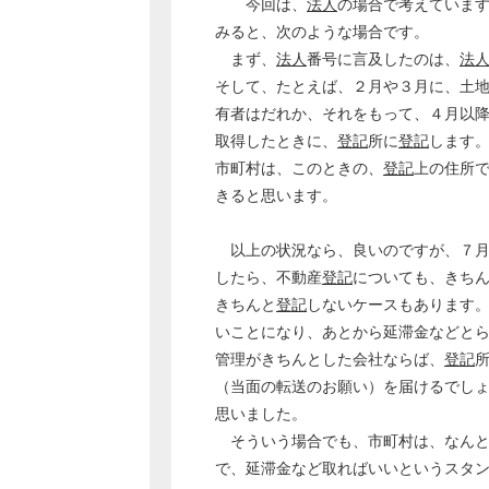
今回は、
法人
の場合で考えていま
みると、次のような場合です。
まず、
法人
番号に言及したのは、
法
そして、たとえば、２月や３月に、土
有者はだれか、それをもって、４月以
取得したときに、
登記
所に
登記
します
市町村は、このときの、
登記
上の住所
きると思います。
以上の状況なら、良いのですが、７月
したら、不動産
登記
についても、きち
きちんと
登記
しないケースもあります
いことになり、あとから延滞金などと
管理がきちんとした会社ならば、
登記
（当面の転送のお願い）を届けるでし
思いました。
そういう場合でも、市町村は、なんと
で、延滞金など取ればいいというスタ