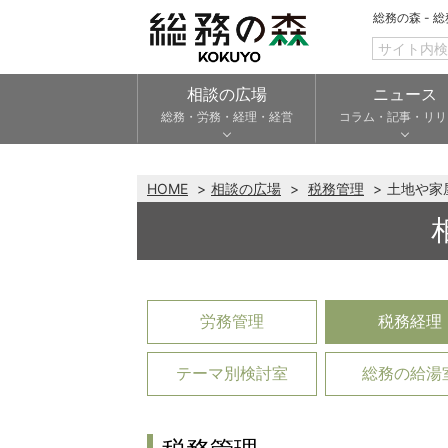
総務の森 - 
相談の広場
ニュース
総務・労務・経理・経営
コラム・記事・リリ
HOME
相談の広場
税務管理
土地や家
労務管理
税務経理
テーマ別検討室
総務の給湯