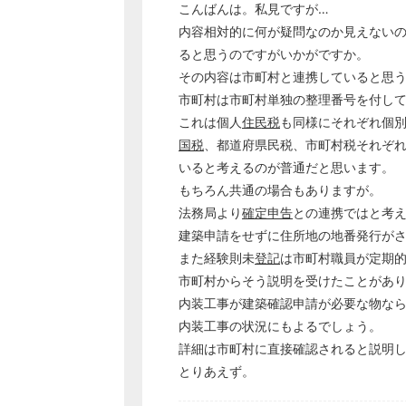
こんばんは。私見ですが…
内容相対的に何が疑問なのか見えない
ると思うのですがいかがですか。
その内容は市町村と連携していると思
市町村は市町村単独の整理番号を付し
これは個人
住民税
も同様にそれぞれ個
国税
、都道府県民税、市町村税それぞ
いると考えるのが普通だと思います。
もちろん共通の場合もありますが。
法務局より
確定申告
との連携ではと考
建築申請をせずに住所地の地番発行が
また経験則未
登記
は市町村職員が定期
市町村からそう説明を受けたことがあ
内装工事が建築確認申請が必要な物な
内装工事の状況にもよるでしょう。
詳細は市町村に直接確認されると説明
とりあえず。