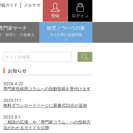
投稿ガイド
メルマガ
登録
ログイン
専門家サーチ
経営ノウハウの泉
士・税理士・行政書士
中小企業の支援情報
お知らせ
2024.4.22
専門家投稿用コラムへの自動投稿を受付けます
2023.11.1
無料ダウンロードページに新書式22点が追加
2023.9.1
「相談の広場」や「専門家コラム」への投稿方
法がわかるガイドを公開