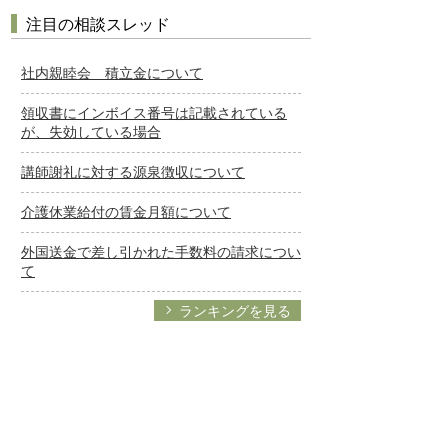
注目の相談スレッド
社内親睦会 積立金について
領収書にインボイス番号は記載されている
が、失効している場合
講師謝礼に対する源泉徴収について
介護休業給付の賃金月額について
外国送金で差し引かれた手数料の請求につい
て
ランキングを見る