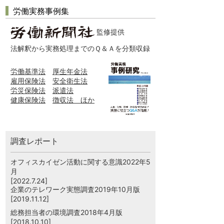
労働実務事例集
監修提供
法解釈から実務処理までのＱ＆Ａを分類収録
労働基準法
厚生年金法
雇用保険法
安全衛生法
労災保険法
派遣法
健康保険法
徴収法 ほか
調査レポート
オフィスカイゼン活動に関する意識2022年5
月
[2022.7.24]
企業のテレワーク実態調査2019年10月版
[2019.11.12]
総務担当者の環境調査2018年4月版
[2018.10.10]