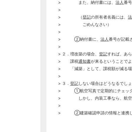
> また、納付書には、
法人
番号
>
> （
登記
の所有者名義には、
法
> ごめんなさい）
>
> ②納付書に、
法人
番号が記載
>
> ２．増改築の場合、
登記
すれば、あら
> 課税
通知書
が来るということでよ
> 「減築」として、課税額が減る場
>
> ３．
登記
しない場合はどうなるでしょ
> ①航空写真で定期的にチェッ
> しかし、内装工事なら、航空写
>
> ②建築確認申請の情報と連携し