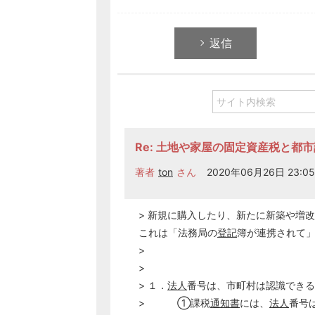
返信
Re: 土地や家屋の固定資産税と都
著者
ton
さん
2020年06月26日 23:05
> 新規に購入したり、新たに新築や増
これは「法務局の
登記
簿が連携されて
>
>
> １．
法人
番号は、市町村は認識できる
> ①課税
通知書
には、
法人
番号