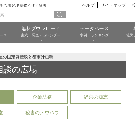
ヘルプ
サイトマップ
総務 労務 経理 法務 今すぐ解決！
無料ダウンロード
データベース
ース
書式・調査・カレンダー
事例・ランキング
社労
屋の固定資産税と都市計画税
相談の広場
企業法務
経営の知恵
室
秘書のノウハウ