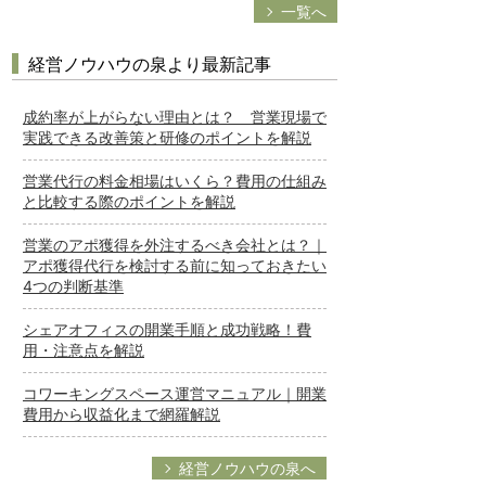
一覧へ
経営ノウハウの泉より最新記事
成約率が上がらない理由とは？ 営業現場で
実践できる改善策と研修のポイントを解説
営業代行の料金相場はいくら？費用の仕組み
と比較する際のポイントを解説
営業のアポ獲得を外注するべき会社とは？｜
アポ獲得代行を検討する前に知っておきたい
4つの判断基準
シェアオフィスの開業手順と成功戦略！費
用・注意点を解説
コワーキングスペース運営マニュアル｜開業
費用から収益化まで網羅解説
経営ノウハウの泉へ