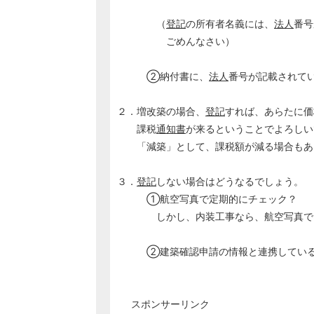
（
登記
の所有者名義には、
法人
番号
ごめんなさい）
②納付書に、
法人
番号が記載されて
２．増改築の場合、
登記
すれば、あらたに価
課税
通知書
が来るということでよろしい
「減築」として、課税額が減る場合もあ
３．
登記
しない場合はどうなるでしょう。
①航空写真で定期的にチェック？
しかし、内装工事なら、航空写真では
②建築確認申請の情報と連携してい
スポンサーリンク