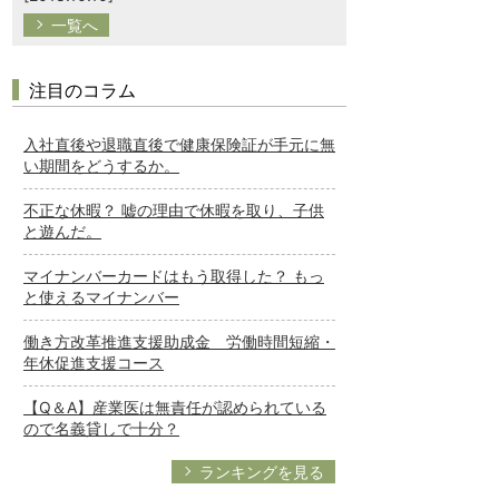
一覧へ
注目のコラム
入社直後や退職直後で健康保険証が手元に無
い期間をどうするか。
不正な休暇？ 嘘の理由で休暇を取り、子供
と遊んだ。
マイナンバーカードはもう取得した？ もっ
と使えるマイナンバー
働き方改革推進支援助成金 労働時間短縮・
年休促進支援コース
【Q＆A】産業医は無責任が認められている
ので名義貸しで十分？
ランキングを見る