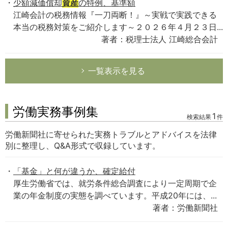
少額減価償却
資産
の特例、基準額
江崎会計の税務情報『一刀両断！』～実戦で実践できる
本当の税務対策をご紹介します～２０２６年４月２３日...
著者：税理士法人 江崎総合会計
一覧表示を見る
労働実務事例集
1
検索結果
件
労働新聞社に寄せられた実務トラブルとアドバイスを法律
別に整理し、Q&A形式で収録しています。
「基金」と何が違うか、確定給付
厚生労働省では、就労条件総合調査により一定周期で企
業の年金制度の実態を調べています。平成20年には、...
著者：労働新聞社