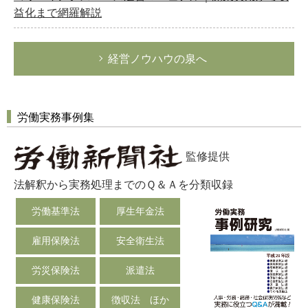
益化まで網羅解説
経営ノウハウの泉へ
労働実務事例集
監修提供
法解釈から実務処理までのＱ＆Ａを分類収録
労働基準法
厚生年金法
雇用保険法
安全衛生法
労災保険法
派遣法
健康保険法
徴収法 ほか