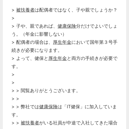
>
被扶養者
は配偶者ではなく、子や親でしょうか？
>
> 子や、親であれば、
健康保険
分だけでよいでしょ
う。（年金に影響しない）
> 配偶者の場合は、
厚生年金
において国年第３号手
続きが必要になります。
> よって、健保と
厚生年金
と両方の手続きが必要で
す。
>
>
> > 閲覧ありがとうございます。
> >
> > 弊社では
健康保険
は「IT健保」に加入していま
す。
> >
被扶養者
がいる社員が中途で入社してきた場合