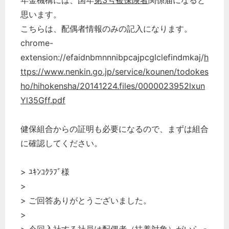
年金機構には、国年
第3号被保険者
関係届になると
思います。
こちらは、配偶者情報のみの記入になります。
chrome-
extension://efaidnbmnnnibpcajpcglclefindmkaj/
h
ttps://www.nenkin.go.jp/service/kounen/todokes
ho/hihokensha/20141224.files/0000023952lxun
Yl35Gff.pdf
健保組合からの証明も必要になるので、まずは組合
に確認してください。
> ﾕｷﾝｺｸﾗﾌﾞ様
>
> ご回答ありがとうございました。
どのカテゴリーに投稿しますか？
選択してください
>