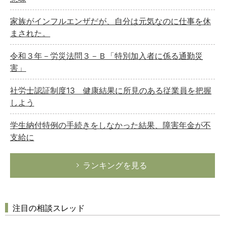
家族がインフルエンザだが、自分は元気なのに仕事を休
まされた。
令和３年－労災法問３－Ｂ「特別加入者に係る通勤災
害」
社労士認証制度13 健康結果に所見のある従業員を把握
しよう
学生納付特例の手続きをしなかった結果、障害年金が不
支給に
ランキングを見る
注目の相談スレッド