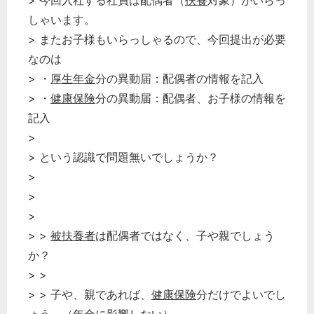
> 今回入社する社員は配偶者（
扶養
対象）がいらっ
労務管理
しゃいます。
税務経理
> またお子様もいらっしゃるので、今回提出が必要
企業法務
なのは
経営の知恵
> ・
厚生年金
分の異動届：配偶者の情報を記入
総務の給湯室
> ・
健康保険
分の異動届：配偶者、お子様の情報を
記入
秘書のノウハウ
>
次へ
> という認識で問題無いでしょうか？
>
>
>
> >
被扶養者
は配偶者ではなく、子や親でしょう
か？
> >
> > 子や、親であれば、
健康保険
分だけでよいでし