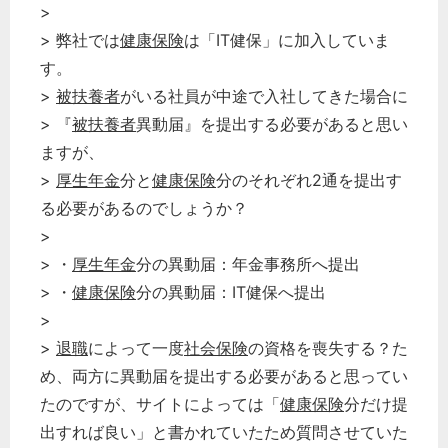
>
> 弊社では
健康保険
は「IT健保」に加入していま
す。
>
被扶養者
がいる社員が中途で入社してきた場合に
> 『
被扶養者
異動届』を提出する必要があると思い
ますが、
>
厚生年金
分と
健康保険
分のそれぞれ2通を提出す
る必要があるのでしょうか？
>
> ・
厚生年金
分の異動届：年金事務所へ提出
> ・
健康保険
分の異動届：IT健保へ提出
>
>
退職
によって一度
社会保険
の資格を喪失する？た
め、両方に異動届を提出する必要があると思ってい
たのですが、サイトによっては「
健康保険
分だけ提
出すれば良い」と書かれていたため質問させていた