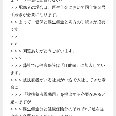
ょう。（年金に影響しない）
> > 配偶者の場合は、
厚生年金
において国年第３号
手続きが必要になります。
> > よって、健保と
厚生年金
と両方の手続きが必要
です。
> >
> >
> > > 閲覧ありがとうございます。
> > >
> > > 弊社では
健康保険
は「IT健保」に加入してい
ます。
> > >
被扶養者
がいる社員が中途で入社してきた場
合に
> > > 『
被扶養者
異動届』を提出する必要があると
思いますが、
> > >
厚生年金
分と
健康保険
分のそれぞれ2通を提