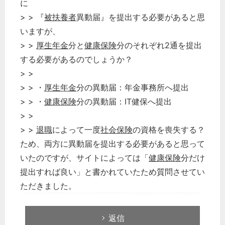
に
> > 『
被扶養者
異動届』を提出する必要があると思
いますが、
> >
厚生年金
分と
健康保険
分のそれぞれ2通を提出
する必要があるのでしょうか？
> >
> > ・
厚生年金
分の異動届：年金事務所へ提出
> > ・
健康保険
分の異動届：IT健保へ提出
> >
> >
退職
によって一度
社会保険
の資格を喪失する？
ため、両方に異動届を提出する必要があると思って
いたのですが、サイトによっては「
健康保険
分だけ
提出すれば良い」と書かれていたため質問させてい
ただきました。
返信