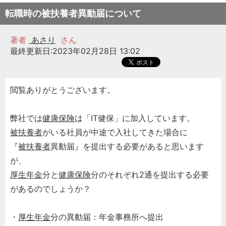
転職時の被扶養者異動届について
著者
あさり
さん
最終更新日:2023年02月28日 13:02
閲覧ありがとうございます。
弊社では
健康保険
は「IT健保」に加入しています。
被扶養者
がいる社員が中途で入社してきた場合に
『
被扶養者
異動届』を提出する必要があると思います
が、
厚生年金
分と
健康保険
分のそれぞれ2通を提出する必要
があるのでしょうか？
・
厚生年金
分の異動届：年金事務所へ提出