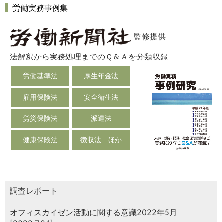
労働実務事例集
監修提供
法解釈から実務処理までのＱ＆Ａを分類収録
労働基準法
厚生年金法
雇用保険法
安全衛生法
労災保険法
派遣法
健康保険法
徴収法 ほか
調査レポート
オフィスカイゼン活動に関する意識2022年5月