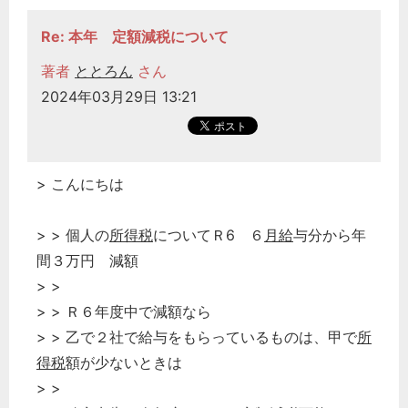
Re: 本年 定額減税について
著者
ととろん
さん
2024年03月29日 13:21
> こんにちは
> > 個人の
所得税
についてＲ6 ６
月給
与分から年
間３万円 減額
> >
> > Ｒ６年度中で減額なら
> > 乙で２社で給与をもらっているものは、甲で
所
得税
額が少ないときは
> >