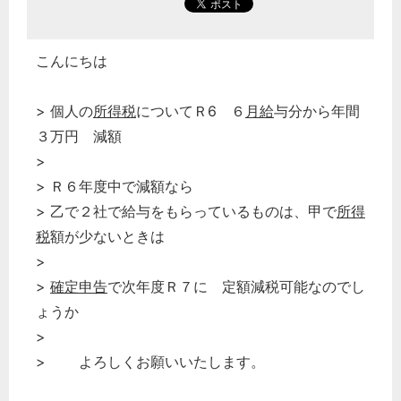
こんにちは
> 個人の
所得税
についてＲ6 ６
月給
与分から年間
３万円 減額
>
> Ｒ６年度中で減額なら
> 乙で２社で給与をもらっているものは、甲で
所得
税
額が少ないときは
>
>
確定申告
で次年度Ｒ７に 定額減税可能なのでし
ょうか
>
> よろしくお願いいたします。