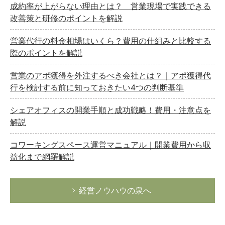
成約率が上がらない理由とは？ 営業現場で実践できる
改善策と研修のポイントを解説
営業代行の料金相場はいくら？費用の仕組みと比較する
際のポイントを解説
営業のアポ獲得を外注するべき会社とは？｜アポ獲得代
行を検討する前に知っておきたい4つの判断基準
シェアオフィスの開業手順と成功戦略！費用・注意点を
解説
コワーキングスペース運営マニュアル｜開業費用から収
益化まで網羅解説
経営ノウハウの泉へ