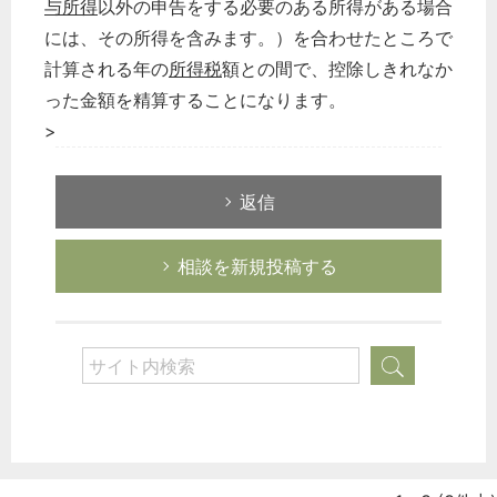
与所得
以外の申告をする必要のある所得がある場合
企業法務
には、その所得を含みます。）を合わせたところで
経営の知恵
計算される年の
所得税
額との間で、控除しきれなか
総務の給湯室
った金額を精算することになります。
秘書のノウハウ
>
次へ
返信
相談を新規投稿する