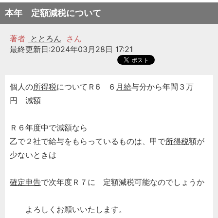
本年 定額減税について
著者
ととろん
さん
最終更新日:2024年03月28日 17:21
個人の
所得税
についてＲ6 ６
月給
与分から年間３万
円 減額
Ｒ６年度中で減額なら
乙で２社で給与をもらっているものは、甲で
所得税
額が
少ないときは
確定申告
で次年度Ｒ７に 定額減税可能なのでしょうか
よろしくお願いいたします。