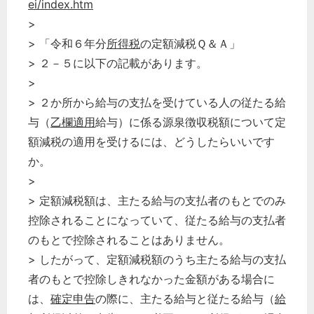
ei/index.htm
>
> 「令和６年分
所得税
の定額減税Ｑ＆Ａ」
> ２－５に以下の記載があります。
>
> ２か所から給与の支払を受けている人の従たる給
与（
乙欄適用
給与）に係る源泉徴収税額について定
額減税の適用を受けるには、どうしたらいいです
か。
>
> 定額減税額は、主たる給与の支払者のもとでのみ
控除されることになっていて、従たる給与の支払者
どのカテゴリーに投稿しますか？
のもとで控除されることはありません。
選択してください
> したがって、定額減税額のうち主たる給与の支払
労務管理
者のもとで控除しきれなかった金額がある場合に
税務経理
は、
確定申告
の際に、主たる給与と従たる給与（
給