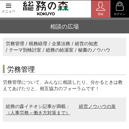
メニュー
登録
ログイン
相談の広場
労務管理
税務経理
企業法務
経営の知恵
テーマ別検討室
総務の給湯室
秘書のノウハウ
労務管理
労務管理について、みんなに相談したり、分かるときは教
えてあげたりと、相互協力のフォーラムです！
総務の森イチオシ記事が満載：
経営ノウハウの泉
（人事労務～働き方対策まで）