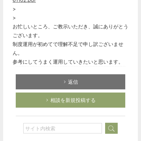
61102.pdf
>
>
お忙しいところ、ご教示いただき、誠にありがとう
ございます。
どのカテゴリーに投稿しますか？
制度運用が初めてで理解不足で申し訳ございませ
選択してください
ん。
労務管理
参考にしてうまく運用していきたいと思います。
税務経理
企業法務
返信
経営の知恵
相談を新規投稿する
総務の給湯室
秘書のノウハウ
次へ