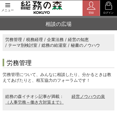
メニュー
登録
ログイン
相談の広場
労務管理
税務経理
企業法務
経営の知恵
テーマ別検討室
総務の給湯室
秘書のノウハウ
労務管理
労務管理について、みんなに相談したり、分かるときは教
えてあげたりと、相互協力のフォーラムです！
総務の森イチオシ記事が満載：
経営ノウハウの泉
（人事労務～働き方対策まで）