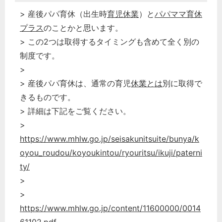
> 産後パパ育休（出生時
育児休業
）と
パパママ育休
プラス
のことかと思います。
> この2つは取得するタイミングも含めて全く別の
制度です。
>
> 産後パパ育休は、通常の育児
休業とは
別に取得で
きるものです。
> 詳細は下記をご覧ください。
>
https://www.mhlw.go.jp/seisakunitsuite/bunya/k
oyou_roudou/koyoukintou/ryouritsu/ikuji/paterni
ty/
>
>
https://www.mhlw.go.jp/content/11600000/0014