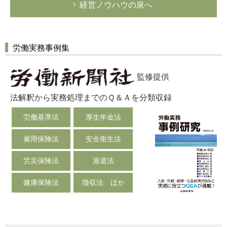
経営ノウハウの泉へ
労働実務事例集
監修提供
法解釈から実務処理までのＱ＆Ａを分類収録
労働基準法
厚生年金法
雇用保険法
安全衛生法
労災保険法
派遣法
健康保険法
徴収法 ほか