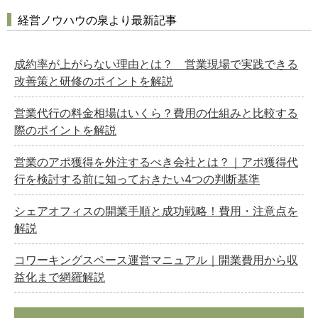
経営ノウハウの泉より最新記事
成約率が上がらない理由とは？ 営業現場で実践できる
改善策と研修のポイントを解説
営業代行の料金相場はいくら？費用の仕組みと比較する
際のポイントを解説
営業のアポ獲得を外注するべき会社とは？｜アポ獲得代
行を検討する前に知っておきたい4つの判断基準
シェアオフィスの開業手順と成功戦略！費用・注意点を
解説
コワーキングスペース運営マニュアル｜開業費用から収
益化まで網羅解説