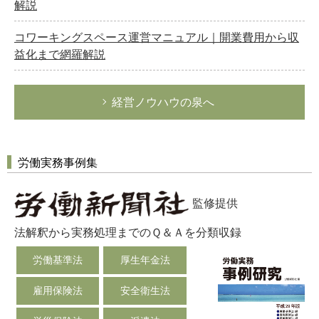
解説
コワーキングスペース運営マニュアル｜開業費用から収
益化まで網羅解説
経営ノウハウの泉へ
労働実務事例集
監修提供
法解釈から実務処理までのＱ＆Ａを分類収録
労働基準法
厚生年金法
雇用保険法
安全衛生法