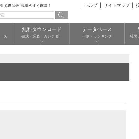
ヘルプ
サイトマップ
総務 労務 経理 法務 今すぐ解決！
無料ダウンロード
データベース
ース
書式・調査・カレンダー
事例・ランキング
社労