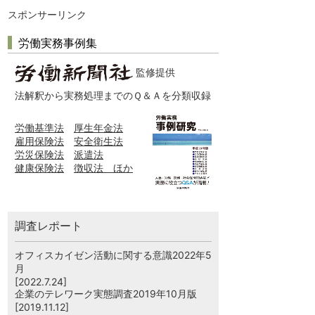
スポンサーリンク
労働実務事例集
監修提供
法解釈から実務処理までのＱ＆Ａを分類収録
労働基準法
厚生年金法
雇用保険法
安全衛生法
労災保険法
派遣法
健康保険法
徴収法 ほか
調査レポート
オフィスカイゼン活動に関する意識2022年5
月
[2022.7.24]
企業のテレワーク実態調査2019年10月版
[2019.11.12]