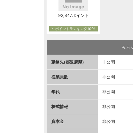
92,847ポイント
ポイントランキング100!
みろ
勤務先(都道府県)
非公開
従業員数
非公開
年代
非公開
株式情報
非公開
資本金
非公開