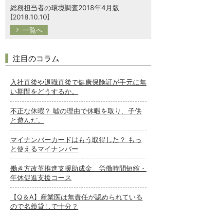
総務担当者の環境調査2018年4月版
[2018.10.10]
一覧へ
注目のコラム
入社直後や退職直後で健康保険証が手元に無
い期間をどうするか。
不正な休暇？ 嘘の理由で休暇を取り、子供
と遊んだ。
マイナンバーカードはもう取得した？ もっ
と使えるマイナンバー
働き方改革推進支援助成金 労働時間短縮・
年休促進支援コース
【Q＆A】産業医は無責任が認められている
ので名義貸しで十分？