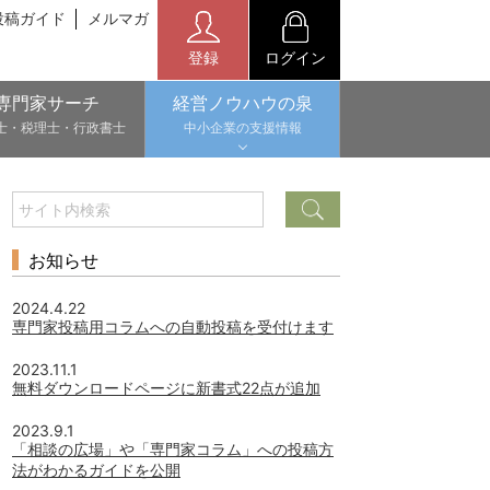
投稿ガイド
メルマガ
登録
ログイン
専門家サーチ
経営ノウハウの泉
士・税理士・行政書士
中小企業の支援情報
お知らせ
2024.4.22
専門家投稿用コラムへの自動投稿を受付けます
2023.11.1
無料ダウンロードページに新書式22点が追加
2023.9.1
「相談の広場」や「専門家コラム」への投稿方
法がわかるガイドを公開