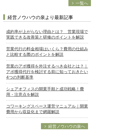
一覧へ
経営ノウハウの泉より最新記事
成約率が上がらない理由とは？ 営業現場で
実践できる改善策と研修のポイントを解説
営業代行の料金相場はいくら？費用の仕組み
と比較する際のポイントを解説
営業のアポ獲得を外注するべき会社とは？｜
アポ獲得代行を検討する前に知っておきたい
4つの判断基準
シェアオフィスの開業手順と成功戦略！費
用・注意点を解説
コワーキングスペース運営マニュアル｜開業
費用から収益化まで網羅解説
経営ノウハウの泉へ