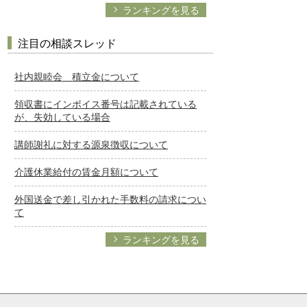
ランキングを見る
注目の相談スレッド
社内親睦会 積立金について
領収書にインボイス番号は記載されている
が、失効している場合
講師謝礼に対する源泉徴収について
介護休業給付の賃金月額について
外国送金で差し引かれた手数料の請求につい
て
ランキングを見る