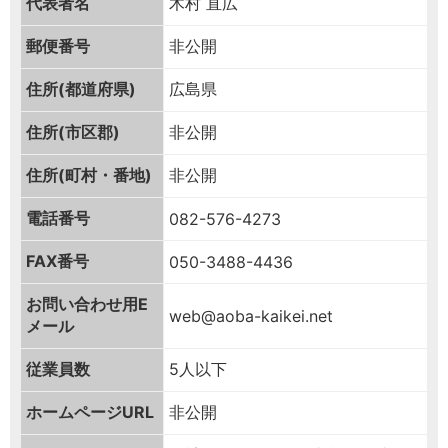
代表者名
木村 直広
郵便番号
非公開
住所(都道府県)
広島県
住所(市区郡)
非公開
住所(町村・番地)
非公開
電話番号
082-576-4273
FAX番号
050-3488-4436
お問い合わせ用
E
web@aoba-kaikei.net
メール
従業員数
5人以下
ホームページURL
非公開