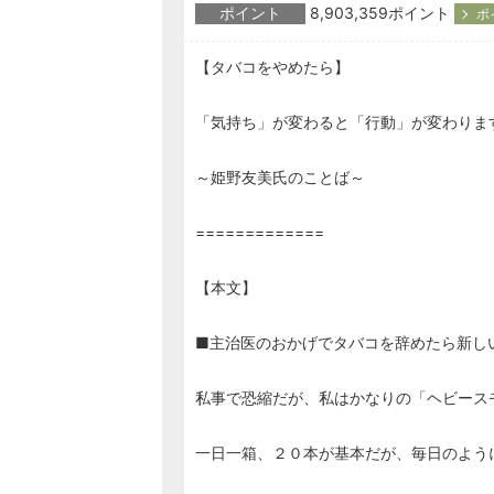
ポイント
8,903,359ポイント
ポ
【タバコをやめたら】
「気持ち」が変わると「行動」が変わりま
～姫野友美氏のことば～
=============
【本文】
■主治医のおかげでタバコを辞めたら新し
私事で恐縮だが、私はかなりの「ヘビース
一日一箱、２０本が基本だが、毎日のよう