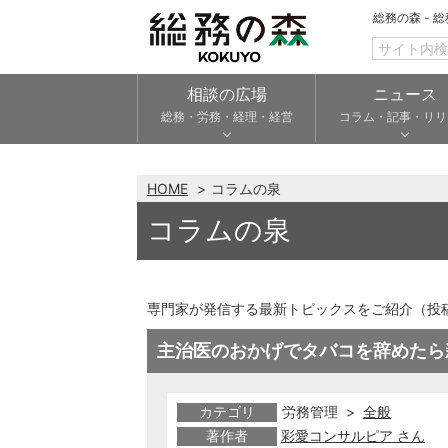
総務の森 - 
相談の広場
ニュース
総務・労務・経理・経営
コラム・記事・リリ
HOME
コラムの泉
コラムの泉
専門家が発信する最新トピックスをご紹介（投
主治医のおかげでタバコを辞めたら
カテゴリ
労務管理 >
全般
著作者
彩愛コンサルピア さん