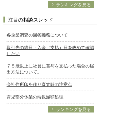
ランキングを見る
注目の相談スレッド
各企業調査の回答義務について
取引先の締日・入金（支払）日を改めて確認
したい
７５歳以上に社員に賞与を支払った場合の届
出方法について。
会社住所印を作り直す時の注意点
育児部分休業の端数減額処理
ランキングを見る