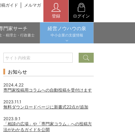
投稿ガイド
メルマガ
登録
ログイン
専門家サーチ
経営ノウハウの泉
士・税理士・行政書士
中小企業の支援情報
お知らせ
2024.4.22
専門家投稿用コラムへの自動投稿を受付けます
2023.11.1
無料ダウンロードページに新書式22点が追加
2023.9.1
「相談の広場」や「専門家コラム」への投稿方
法がわかるガイドを公開