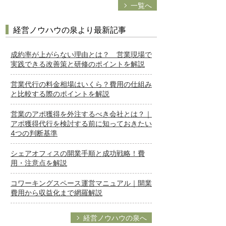
一覧へ
経営ノウハウの泉より最新記事
成約率が上がらない理由とは？ 営業現場で
実践できる改善策と研修のポイントを解説
営業代行の料金相場はいくら？費用の仕組み
と比較する際のポイントを解説
営業のアポ獲得を外注するべき会社とは？｜
アポ獲得代行を検討する前に知っておきたい
4つの判断基準
シェアオフィスの開業手順と成功戦略！費
用・注意点を解説
コワーキングスペース運営マニュアル｜開業
費用から収益化まで網羅解説
経営ノウハウの泉へ