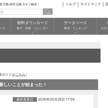
ヘルプ
サイトマップ
総務 労務 経理 法務 今すぐ解決！
無料ダウンロード
データベース
ース
書式・調査・カレンダー
事例・ランキング
社労
稿ガイドは
こちら
）
新しいことが始まった！
最終更新日
2026年05月28日 17:56