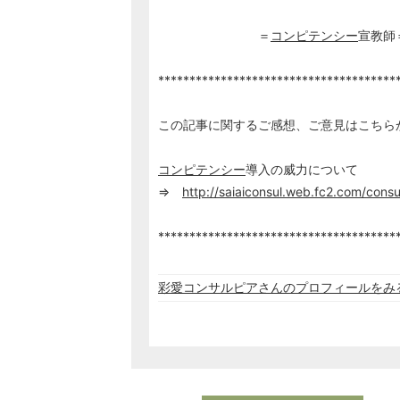
＝
コンピテンシー
宣教師
**************************************
この記事に関するご感想、ご意見はこち
コンピテンシー
導入の威力について
⇒
http://saiaiconsul.web.fc2.com/consu
**************************************
彩愛コンサルピアさんのプロフィールをみ