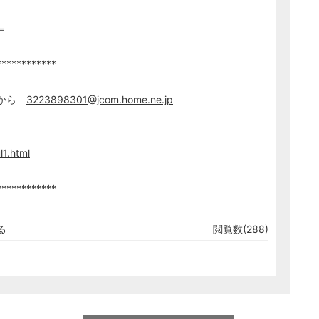
＝
************
らから
3223898301@jcom.home.ne.jp
l1.html
************
る
閲覧数(288)