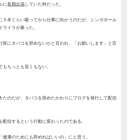
ルに
長期出張
していた時だった。
に５本ぐらい吸ってから仕事に向かうのだが、シンガポール
イライラが募った。
け医にタバコを辞めないかと言われ、「お願いします」と言
てもちっとも旨くもない。
きたのだが、タバコを辞めたかわりにブログを発行して配信
を配信するという行動に変わったのである。
「健康のためにも辞めればいいの」にと思う。