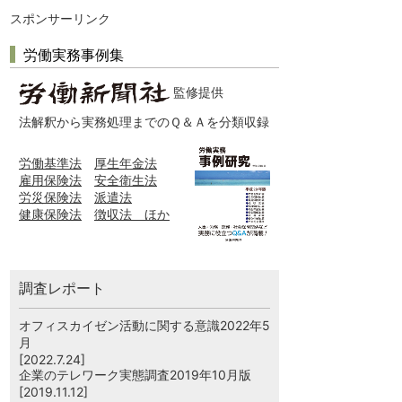
スポンサーリンク
労働実務事例集
監修提供
法解釈から実務処理までのＱ＆Ａを分類収録
労働基準法
厚生年金法
雇用保険法
安全衛生法
労災保険法
派遣法
健康保険法
徴収法 ほか
調査レポート
オフィスカイゼン活動に関する意識2022年5
月
[2022.7.24]
企業のテレワーク実態調査2019年10月版
[2019.11.12]