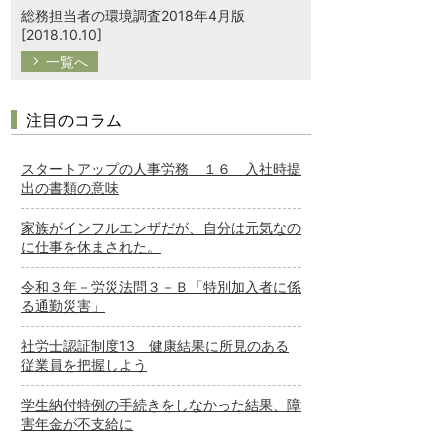
総務担当者の環境調査2018年4月版
[2018.10.10]
一覧へ
注目のコラム
スタートアップの人事労務 １６ 入社時提
出の書類の意味
家族がインフルエンザだが、自分は元気なの
に仕事を休まされた。
令和３年－労災法問３－Ｂ「特別加入者に係
る通勤災害」
社労士認証制度13 健康結果に所見のある
従業員を把握しよう
学生納付特例の手続きをしなかった結果、障
害年金が不支給に