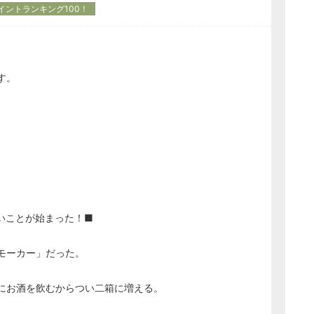
イントランキング100！
す。
いことが始まった！■
モーカー」だった。
にお酒を飲むからつい二箱に増える。