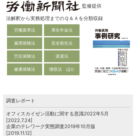
監修提供
法解釈から実務処理までのＱ＆Ａを分類収録
労働基準法
厚生年金法
雇用保険法
安全衛生法
労災保険法
派遣法
健康保険法
徴収法 ほか
調査レポート
オフィスカイゼン活動に関する意識2022年5月
[2022.7.24]
企業のテレワーク実態調査2019年10月版
[2019.11.12]