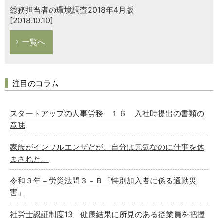
総務担当者の環境調査2018年4月版
[2018.10.10]
一覧へ
注目のコラム
スタートアップの人事労務 １６ 入社時提出の書類の
意味
家族がインフルエンザだが、自分は元気なのに仕事を休
まされた。
令和３年－労災法問３－Ｂ「特別加入者に係る通勤災
害」
社労士認証制度13 健康結果に所見のある従業員を把握