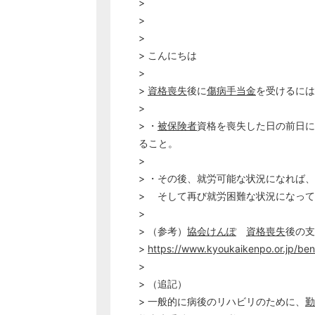
>
>
>
> こんにちは
>
>
資格喪失
後に
傷病手当金
を受けるには
>
> ・
被保険者
資格を喪失した日の前日に
ること。
>
> ・その後、就労可能な状況になれば
> そして再び就労困難な状況になっ
>
> （参考）
協会けんぽ
資格喪失
後の支
>
https://www.kyoukaikenpo.or.jp/bene
>
> （追記）
> 一般的に病後のリハビリのために、
勤