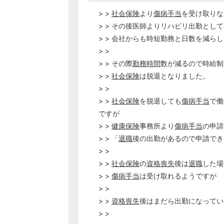
> >
社会保険
より
傷病手当
を受け取りな
> > その後医師よりリハビリ出勤とし
> > 会社からも時短勤務と日数を減ら
> >
> > その際
勤務時間
数が減るので時給制
> >
社会保険
は脱退となりました。
> >
> >
社会保険
を脱退しても
傷病手当
で働
ですが
> >
健康保険
事務所より
傷病手当
の申請
> > 「
退職
後の出勤があるので申請でき
> >
> >
社会保険
の
資格喪失
後は
退職
した場
> >
傷病手当
は受け取れるようですが
> >
> >
資格喪失
後はまだら出勤になってい
> >