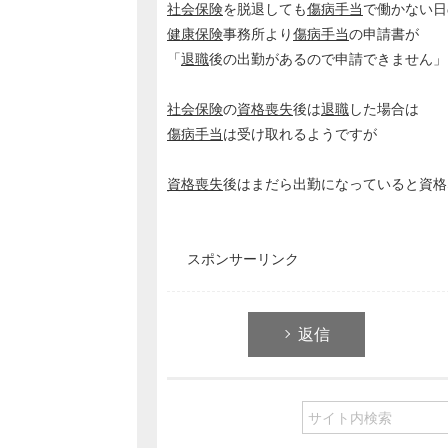
社会保険
を脱退しても
傷病手当
で働かない
健康保険
事務所より
傷病手当
の申請書が
「
退職
後の出勤があるので申請できません」
社会保険
の
資格喪失
後は
退職
した場合は
傷病手当
は受け取れるようですが
資格喪失
後はまだら出勤になっていると資格
スポンサーリンク
返信