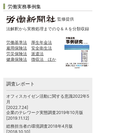
労働実務事例集
監修提供
法解釈から実務処理までのＱ＆Ａを分類収録
労働基準法
厚生年金法
雇用保険法
安全衛生法
労災保険法
派遣法
健康保険法
徴収法 ほか
調査レポート
オフィスカイゼン活動に関する意識2022年5
月
[2022.7.24]
企業のテレワーク実態調査2019年10月版
[2019.11.12]
総務担当者の環境調査2018年4月版
[2018.10.10]