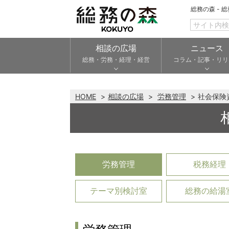
総務の森 - 
相談の広場
ニュース
総務・労務・経理・経営
コラム・記事・リリ
HOME
相談の広場
労務管理
社会保険
労務管理
税務経理
テーマ別検討室
総務の給湯