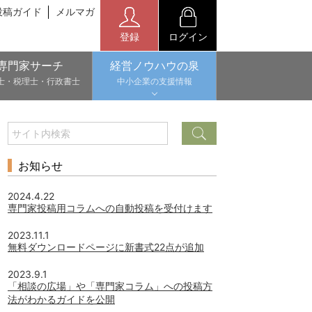
投稿ガイド
メルマガ
登録
ログイン
専門家サーチ
経営ノウハウの泉
士・税理士・行政書士
中小企業の支援情報
お知らせ
2024.4.22
専門家投稿用コラムへの自動投稿を受付けます
2023.11.1
無料ダウンロードページに新書式22点が追加
2023.9.1
「相談の広場」や「専門家コラム」への投稿方
法がわかるガイドを公開