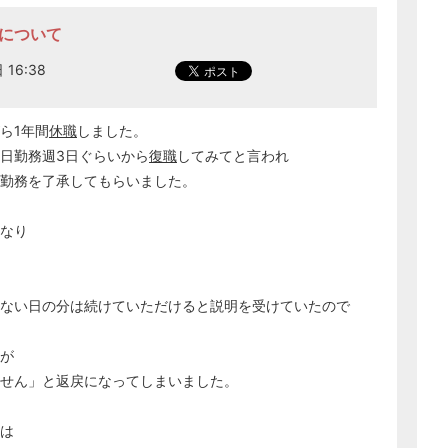
当について
 16:38
ら1年間
休職
しました。
半日勤務週3日ぐらいから
復職
してみてと言われ
た勤務を了承してもらいました。
なり
ない日の分は続けていただけると説明を受けていたので
が
せん」と返戻になってしまいました。
は