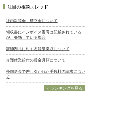
注目の相談スレッド
社内親睦会 積立金について
領収書にインボイス番号は記載されている
が、失効している場合
講師謝礼に対する源泉徴収について
介護休業給付の賃金月額について
外国送金で差し引かれた手数料の請求につい
て
ランキングを見る