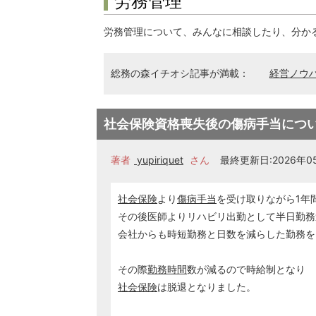
労務管理
労務管理について、みんなに相談したり、分か
総務の森イチオシ記事が満載：
経営ノウ
社会保険資格喪失後の傷病手当につ
著者
yupiriquet
さん
最終更新日:2026年05
社会保険
より
傷病手当
を受け取りながら1年
その後医師よりリハビリ出勤として半日勤務
会社からも時短勤務と日数を減らした勤務を
その際
勤務時間
数が減るので時給制となり
社会保険
は脱退となりました。