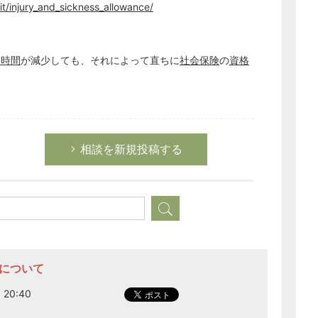
t/injury_and_sickness_allowance/
経営の知恵
総務の給湯室
秘書のノウハウ
務時間
が減少しても、それによって直ちに
社会保険
の
資格
次へ
相談を新規投稿する
当について
20:40