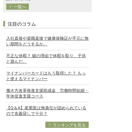
一覧へ
注目のコラム
入社直後や退職直後で健康保険証が手元に無
い期間をどうするか。
不正な休暇？ 嘘の理由で休暇を取り、子供
と遊んだ。
マイナンバーカードはもう取得した？ もっ
と使えるマイナンバー
働き方改革推進支援助成金 労働時間短縮・
年休促進支援コース
【Q＆A】産業医は無責任が認められている
ので名義貸しで十分？
ランキングを見る