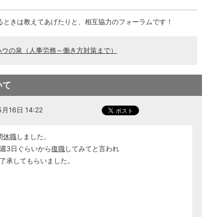
るときは教えてあげたりと、相互協力のフォーラムです！
ハウの泉（人事労務～働き方対策まで）
いて
月16日 14:22
間
休職
しました。
週3日ぐらいから
復職
してみてと言われ
了承してもらいました。