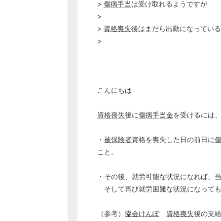
>
傷病手当
は受け取れるようですが
>
>
資格喪失
後はまだら出勤になっている
>
こんにちは
資格喪失
後に
傷病手当金
を受けるには
・
被保険者
資格を喪失した日の前日に
こと。
・その後、就労可能な状況になれば、
そして再び就労困難な状況になっても
（参考）
協会けんぽ
資格喪失
後の支