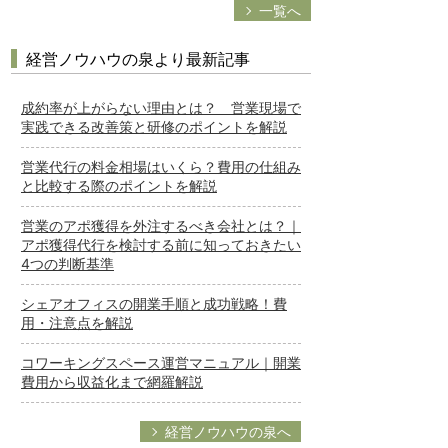
一覧へ
経営ノウハウの泉より最新記事
成約率が上がらない理由とは？ 営業現場で
実践できる改善策と研修のポイントを解説
営業代行の料金相場はいくら？費用の仕組み
と比較する際のポイントを解説
営業のアポ獲得を外注するべき会社とは？｜
アポ獲得代行を検討する前に知っておきたい
4つの判断基準
シェアオフィスの開業手順と成功戦略！費
用・注意点を解説
コワーキングスペース運営マニュアル｜開業
費用から収益化まで網羅解説
経営ノウハウの泉へ