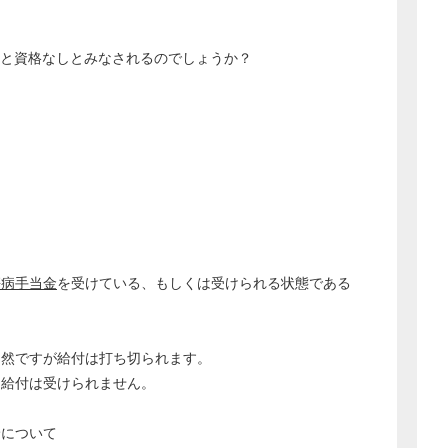
と資格なしとみなされるのでしょうか？
、
傷病手当金
を受けている、もしくは受けられる状態である
どのカテゴリーに投稿しますか？
選択してください
当然ですが給付は打ち切られます。
給付は受けられません。
労務管理
税務経理
給について
企業法務