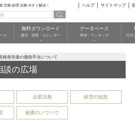
ヘルプ
サイトマップ
総務 労務 経理 法務 今すぐ解決！
無料ダウンロード
データベース
ース
書式・調査・カレンダー
事例・ランキング
社労
資格喪失後の傷病手当について
相談の広場
企業法務
経営の知恵
室
秘書のノウハウ