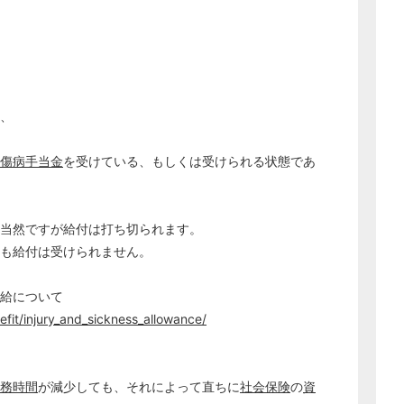
、
傷病手当金
を受けている、もしくは受けられる状態であ
、当然ですが給付は打ち切られます。
ても給付は受けられません。
給について
fit/injury_and_sickness_allowance/
務時間
が減少しても、それによって直ちに
社会保険
の
資