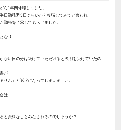
がら1年間
休職
しました。
て半日勤務週3日ぐらいから
復職
してみてと言われ
した勤務を了承してもらいました。
となり
かない日の分は続けていただけると説明を受けていたの
書が
ません」と返戻になってしまいました。
合は
ると資格なしとみなされるのでしょうか？