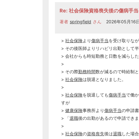
Re: 社会保険資格喪失後の傷病手
著者
springfield
さん
2026年05月16日
>
社会保険
より
傷病手当
を受け取りなが
> その後医師よりリハビリ出勤として
> 会社からも時短勤務と日数を減らし
>
> その際
勤務時間
数が減るので時給制と
>
社会保険
は脱退となりました。
>
>
社会保険
を脱退しても
傷病手当
で働か
すが
>
健康保険
事務所より
傷病手当
の申請書
> 「
退職
後の出勤があるので申請できま
>
>
社会保険
の
資格喪失
後は
退職
した場合