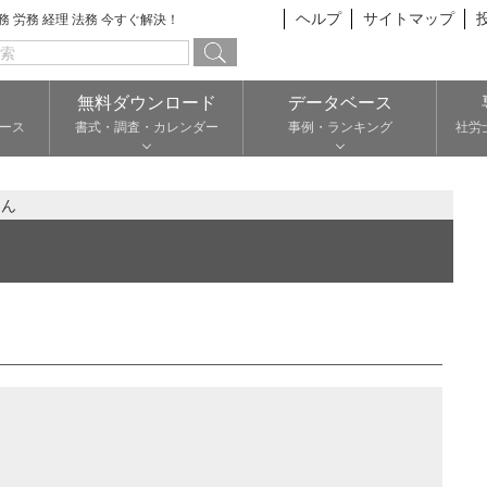
ヘルプ
サイトマップ
総務 労務 経理 法務 今すぐ解決！
無料ダウンロード
データベース
ース
書式・調査・カレンダー
事例・ランキング
社労
さん