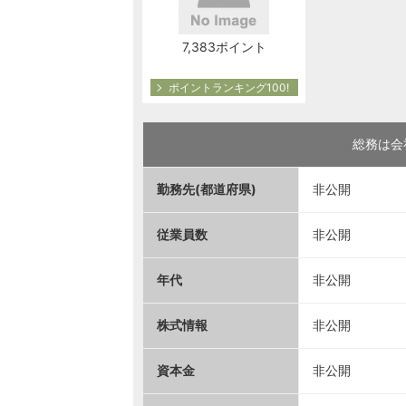
7,383ポイント
ポイントランキング100!
総務は会
勤務先(都道府県)
非公開
従業員数
非公開
年代
非公開
株式情報
非公開
資本金
非公開