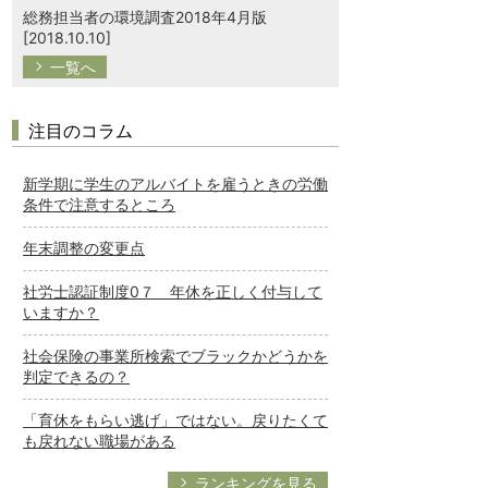
総務担当者の環境調査2018年4月版
[2018.10.10]
一覧へ
注目のコラム
新学期に学生のアルバイトを雇うときの労働
条件で注意するところ
年末調整の変更点
社労士認証制度0７ 年休を正しく付与して
いますか？
社会保険の事業所検索でブラックかどうかを
判定できるの？
「育休をもらい逃げ」ではない。戻りたくて
も戻れない職場がある
ランキングを見る