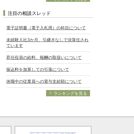
注目の相談スレッド
電子証明書（電子入札用）の科目について
未経験入社3か月、引継ぎなしで決算任され
ています
昇任役員の給料、報酬の取扱いについて
振込料を加算しての引落について
休職中の従業員への賞与支給額について
ランキングを見る