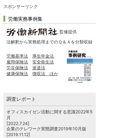
スポンサーリンク
労働実務事例集
監修提供
法解釈から実務処理までのＱ＆Ａを分類収録
労働基準法
厚生年金法
雇用保険法
安全衛生法
労災保険法
派遣法
健康保険法
徴収法 ほか
調査レポート
オフィスカイゼン活動に関する意識2022年5
月
[2022.7.24]
企業のテレワーク実態調査2019年10月版
[2019.11.12]