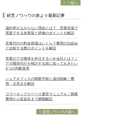
一覧へ
経営ノウハウの泉より最新記事
成約率が上がらない理由とは？ 営業現場で
実践できる改善策と研修のポイントを解説
営業代行の料金相場はいくら？費用の仕組み
と比較する際のポイントを解説
営業のアポ獲得を外注するべき会社とは？｜
アポ獲得代行を検討する前に知っておきたい
4つの判断基準
シェアオフィスの開業手順と成功戦略！費
用・注意点を解説
コワーキングスペース運営マニュアル｜開業
費用から収益化まで網羅解説
経営ノウハウの泉へ