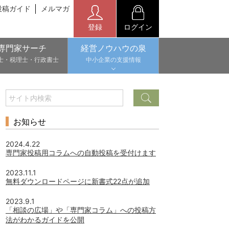
投稿ガイド
メルマガ
登録
ログイン
専門家サーチ
経営ノウハウの泉
士・税理士・行政書士
中小企業の支援情報
お知らせ
2024.4.22
専門家投稿用コラムへの自動投稿を受付けます
2023.11.1
無料ダウンロードページに新書式22点が追加
2023.9.1
「相談の広場」や「専門家コラム」への投稿方
法がわかるガイドを公開