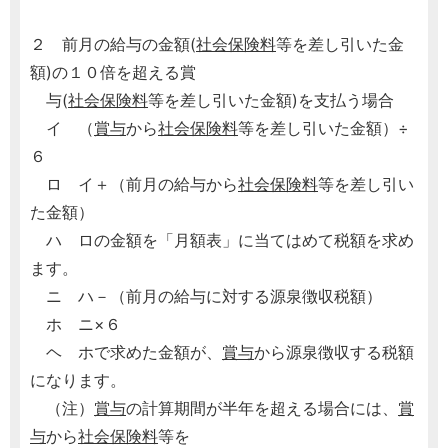
２ 前月の給与の金額(
社会保険料
等を差し引いた金
額)の１０倍を超える賞
与(
社会保険料
等を差し引いた金額)を支払う場合
イ （
賞与
から
社会保険料
等を差し引いた金額）÷
６
ロ イ＋（前月の給与から
社会保険料
等を差し引い
た金額）
ハ ロの金額を「月額表」に当てはめて税額を求め
ます。
ニ ハ－（前月の給与に対する源泉徴収税額）
ホ ニ×６
ヘ ホで求めた金額が、
賞与
から源泉徴収する税額
になります。
（注）
賞与
の計算期間が半年を超える場合には、
賞
与
から
社会保険料
等を