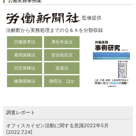
労働実務事例集
監修提供
法解釈から実務処理までのＱ＆Ａを分類収録
労働基準法
厚生年金法
雇用保険法
安全衛生法
労災保険法
派遣法
健康保険法
徴収法 ほか
調査レポート
オフィスカイゼン活動に関する意識2022年5月
[2022.7.24]