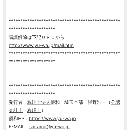
************************************************
********************
購読解除は下記ＵＲＬから
http://www.yu-wa.jp/mail.htm
************************************************
********************
************************************************
********************
発行者
税理士
法人
優和 埼玉本部 飯野浩一（
公認
会計士
・
税理士
）
優和HP：
https://www.yu-wa.jp
E-MAIL：
saitama@yu-wa.jp