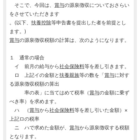
そこで、今回は、
賞与
の源泉徴収についておさらい
をさせていただきます
。(以下、
扶養控除
等申告書を提出した者を前提とし
ます。)
賞与
の源泉徴収税額の計算は、次のようになります。
１ 通常の場合
イ 前月の給与から
社会保険料
等を差し引きます。
ロ 上記イの金額と
扶養親族
等の数を「
賞与
に対す
る源泉徴収税額の算出
率の表」に当てはめて税率（
賞与
の金額に乗ず
べき率）を求めます。
ハ （
賞与
から
社会保険料
等を差し引いた金額）×
上記ロの税率
ニ ハで求めた金額が、
賞与
から源泉徴収する税額
となります。