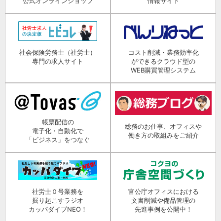
公式オンラインショップ
情報サイト
社会保険労務士（社労士）
コスト削減・業務効率化
専門の求人サイト
ができるクラウド型の
WEB購買管理システム
帳票配信の
総務のお仕事、オフィスや
電子化・自動化で
働き方の取組みをご紹介
「ビジネス」をつなぐ
社労士０号業務を
官公庁オフィスにおける
掘り起こすラジオ
文書削減や備品管理の
カッパダイブNEO！
先進事例を公開中！