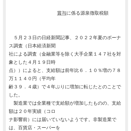
賞与
に係る源泉徴取税額
５月２３日の日経新聞記事、２０２２年夏のボーナ
ス調査（日本経済新聞
社による調査（金融業等を除く大手企業１４７社を対
象とした４月１９日時
点））によると、支給額は前年比６．１０％増の７８
万１１４０円（平均年
齢３９．４歳）で４年ぶりに増加に転じたとのことで
した。
製造業では全業種で支給額が増加したものの、支給
額は２０年実績（コロ
ナ影響前）には届いていないようです。非製造業で
は、百貨店・スーパーを