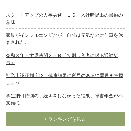
スタートアップの人事労務 １６ 入社時提出の書類の
意味
家族がインフルエンザだが、自分は元気なのに仕事を休
まされた。
令和３年－労災法問３－Ｂ「特別加入者に係る通勤災
害」
社労士認証制度13 健康結果に所見のある従業員を把握
しよう
学生納付特例の手続きをしなかった結果、障害年金が不
支給に
ランキングを見る