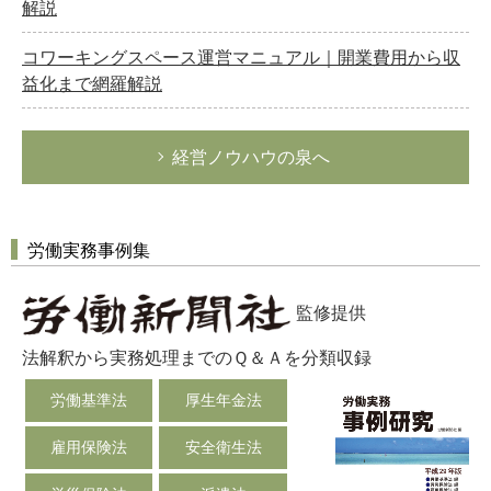
解説
コワーキングスペース運営マニュアル｜開業費用から収
益化まで網羅解説
経営ノウハウの泉へ
労働実務事例集
監修提供
法解釈から実務処理までのＱ＆Ａを分類収録
労働基準法
厚生年金法
雇用保険法
安全衛生法