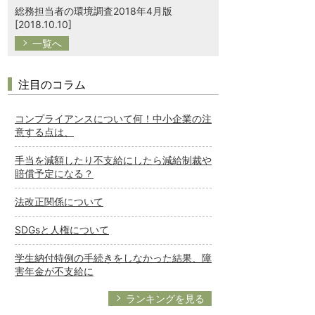
総務担当者の環境調査2018年4月版
[2018.10.10]
一覧へ
注目のコラム
コンプライアンスについて何！中小企業の注
意する点は、
手当を減額したり不支給にしたら減給制裁や
賠償予定になる？
法改正関係について
SDGsと人権について
学生納付特例の手続きをしなかった結果、障
害年金が不支給に
ランキングを見る