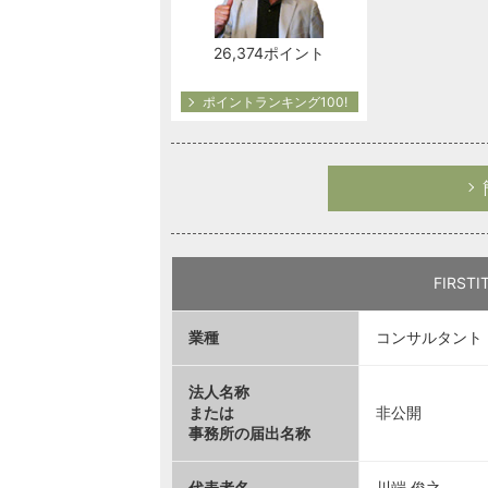
26,374ポイント
ポイントランキング100!
FIRS
業種
コンサルタント
法人名称
または
非公開
事務所の届出名称
代表者名
川端 俊之