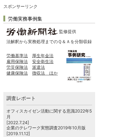
スポンサーリンク
労働実務事例集
監修提供
法解釈から実務処理までのＱ＆Ａを分類収録
労働基準法
厚生年金法
雇用保険法
安全衛生法
労災保険法
派遣法
健康保険法
徴収法 ほか
調査レポート
オフィスカイゼン活動に関する意識2022年5
月
[2022.7.24]
企業のテレワーク実態調査2019年10月版
[2019.11.12]