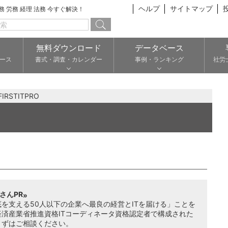
ヘルプ
サイトマップ
総務 労務 経理 法務 今すぐ解決！
無料ダウンロード
データベース
ース
書式・調査・カレンダー
事例・ランキング
社労
STITPRO
OさんPR
を支える50人以下の企業へ最良の経営とITを届ける」ことを
経済産業省推進資格ITコーディネータ資格認定者で構成された
まずはご相談ください。