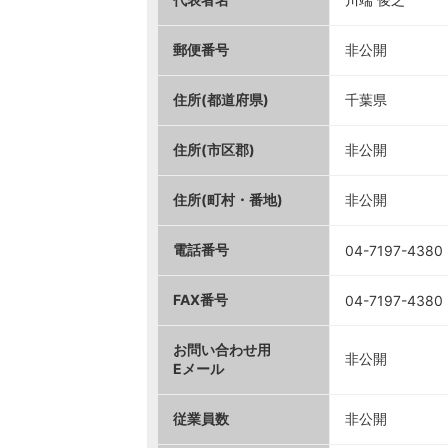
郵便番号
非公開
住所(都道府県)
千葉県
住所(市区郡)
非公開
住所(町村・番地)
非公開
電話番号
04-7197-4380
FAX番号
04-7197-4380
お問い合わせ用
非公開
Eメール
従業員数
非公開