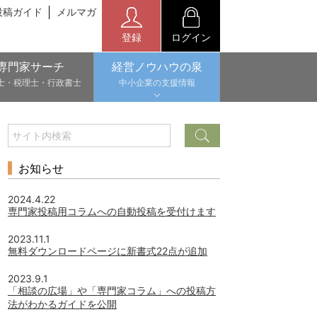
投稿ガイド
メルマガ
登録
ログイン
専門家サーチ
経営ノウハウの泉
士・税理士・行政書士
中小企業の支援情報
お知らせ
2024.4.22
専門家投稿用コラムへの自動投稿を受付けます
2023.11.1
無料ダウンロードページに新書式22点が追加
2023.9.1
「相談の広場」や「専門家コラム」への投稿方
法がわかるガイドを公開