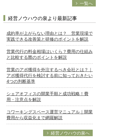
一覧へ
経営ノウハウの泉より最新記事
成約率が上がらない理由とは？ 営業現場で
実践できる改善策と研修のポイントを解説
営業代行の料金相場はいくら？費用の仕組み
と比較する際のポイントを解説
営業のアポ獲得を外注するべき会社とは？｜
アポ獲得代行を検討する前に知っておきたい
4つの判断基準
シェアオフィスの開業手順と成功戦略！費
用・注意点を解説
コワーキングスペース運営マニュアル｜開業
費用から収益化まで網羅解説
経営ノウハウの泉へ