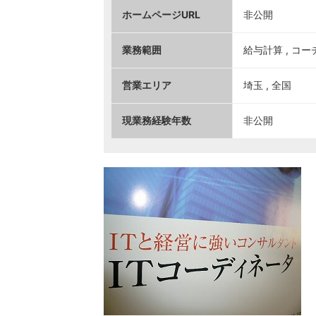
ホームページURL
非公開
業務範囲
給与計算 , コ
営業エリア
埼玉 , 全国
現業務経験年数
非公開