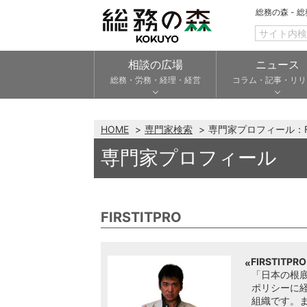
総務の森 - 
相談の広場
ニュース
総務・労務・経理・経営
コラム・記事・リリ
HOME
専門家検索
専門家プロフィール：FIR
専門家プロフィール
FIRSTITPRO
FIRSTITPR
「日本の根底
ポリシーに
組織です。