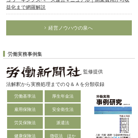
益化まで網羅解説
経営ノウハウの泉へ
労働実務事例集
監修提供
法解釈から実務処理までのＱ＆Ａを分類収録
労働基準法
厚生年金法
雇用保険法
安全衛生法
労災保険法
派遣法
健康保険法
徴収法 ほか