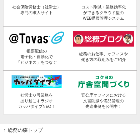
社会保険労務士（社労士）
コスト削減・業務効率化
専門の求人サイト
ができるクラウド型の
WEB購買管理システム
帳票配信の
総務のお仕事、オフィスや
電子化・自動化で
働き方の取組みをご紹介
「ビジネス」をつなぐ
社労士０号業務を
官公庁オフィスにおける
掘り起こすラジオ
文書削減や備品管理の
カッパダイブNEO！
先進事例を公開中！
総務の森トップ