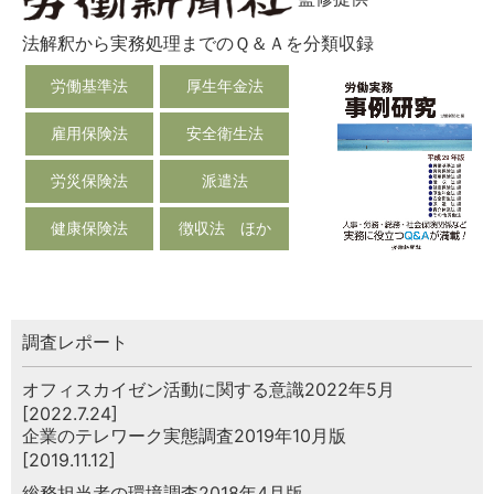
法解釈から実務処理までのＱ＆Ａを分類収録
労働基準法
厚生年金法
雇用保険法
安全衛生法
労災保険法
派遣法
健康保険法
徴収法 ほか
調査レポート
オフィスカイゼン活動に関する意識2022年5月
[2022.7.24]
企業のテレワーク実態調査2019年10月版
[2019.11.12]
総務担当者の環境調査2018年4月版