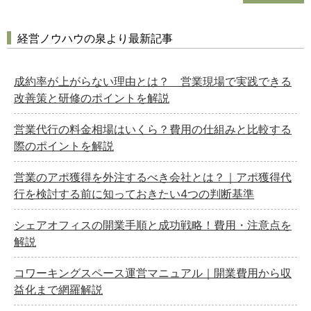
経営ノウハウの泉より最新記事
成約率が上がらない理由とは？ 営業現場で実践できる
改善策と研修のポイントを解説
どのカテゴリーに投稿しますか？
選択してください
営業代行の料金相場はいくら？費用の仕組みと比較する
労務管理
際のポイントを解説
税務経理
営業のアポ獲得を外注するべき会社とは？｜アポ獲得代
企業法務
行を検討する前に知っておきたい4つの判断基準
経営の知恵
シェアオフィスの開業手順と成功戦略！費用・注意点を
総務の給湯室
解説
秘書のノウハウ
コワーキングスペース運営マニュアル｜開業費用から収
次へ
益化まで網羅解説