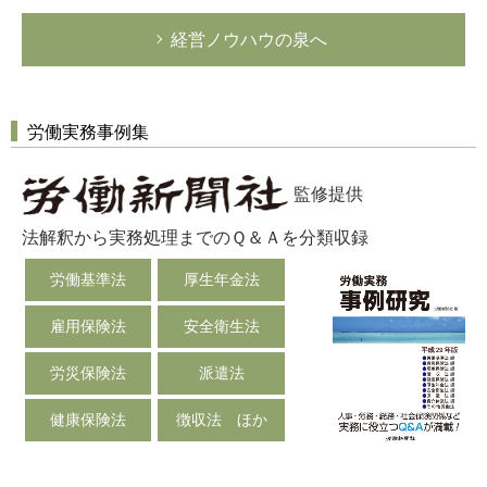
経営ノウハウの泉へ
労働実務事例集
監修提供
法解釈から実務処理までのＱ＆Ａを分類収録
労働基準法
厚生年金法
雇用保険法
安全衛生法
労災保険法
派遣法
健康保険法
徴収法 ほか