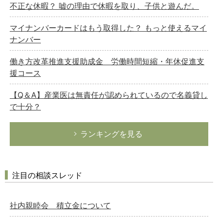
不正な休暇？ 嘘の理由で休暇を取り、子供と遊んだ。
マイナンバーカードはもう取得した？ もっと使えるマイ
ナンバー
働き方改革推進支援助成金 労働時間短縮・年休促進支
援コース
【Q＆A】産業医は無責任が認められているので名義貸し
で十分？
ランキングを見る
注目の相談スレッド
社内親睦会 積立金について