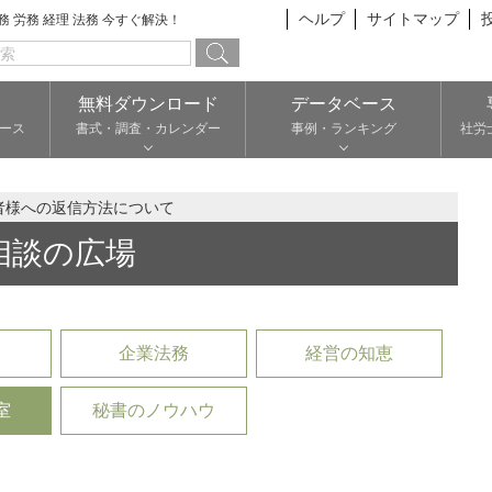
ヘルプ
サイトマップ
総務 労務 経理 法務 今すぐ解決！
無料ダウンロード
データベース
ース
書式・調査・カレンダー
事例・ランキング
社労
者様への返信方法について
相談の広場
企業法務
経営の知恵
室
秘書のノウハウ