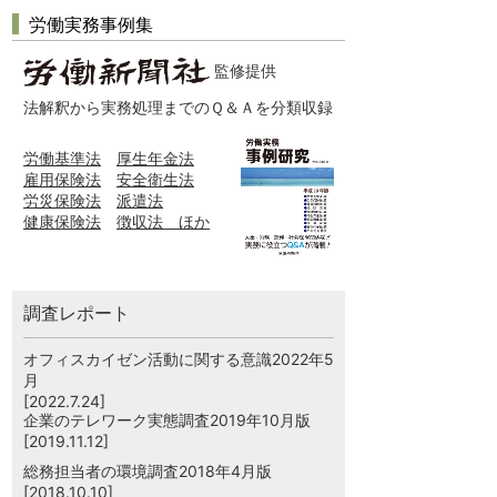
労働実務事例集
監修提供
法解釈から実務処理までのＱ＆Ａを分類収録
労働基準法
厚生年金法
雇用保険法
安全衛生法
労災保険法
派遣法
健康保険法
徴収法 ほか
調査レポート
オフィスカイゼン活動に関する意識2022年5
月
[2022.7.24]
企業のテレワーク実態調査2019年10月版
[2019.11.12]
総務担当者の環境調査2018年4月版
[2018.10.10]