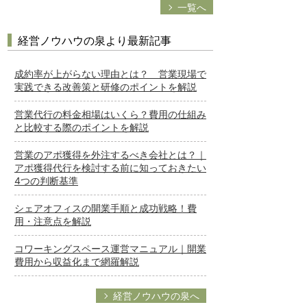
一覧へ
経営ノウハウの泉より最新記事
成約率が上がらない理由とは？ 営業現場で
実践できる改善策と研修のポイントを解説
営業代行の料金相場はいくら？費用の仕組み
と比較する際のポイントを解説
営業のアポ獲得を外注するべき会社とは？｜
アポ獲得代行を検討する前に知っておきたい
4つの判断基準
シェアオフィスの開業手順と成功戦略！費
用・注意点を解説
コワーキングスペース運営マニュアル｜開業
費用から収益化まで網羅解説
経営ノウハウの泉へ