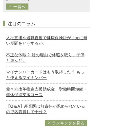
一覧へ
注目のコラム
入社直後や退職直後で健康保険証が手元に無
い期間をどうするか。
不正な休暇？ 嘘の理由で休暇を取り、子供
と遊んだ。
マイナンバーカードはもう取得した？ もっ
と使えるマイナンバー
働き方改革推進支援助成金 労働時間短縮・
年休促進支援コース
【Q＆A】産業医は無責任が認められている
ので名義貸しで十分？
ランキングを見る