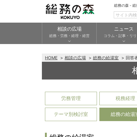
総務の森 - 
相談の広場
ニュース
総務・労務・経理・経営
コラム・記事・リリ
HOME
相談の広場
総務の給湯室
回答
労務管理
税務経理
テーマ別検討室
総務の給湯