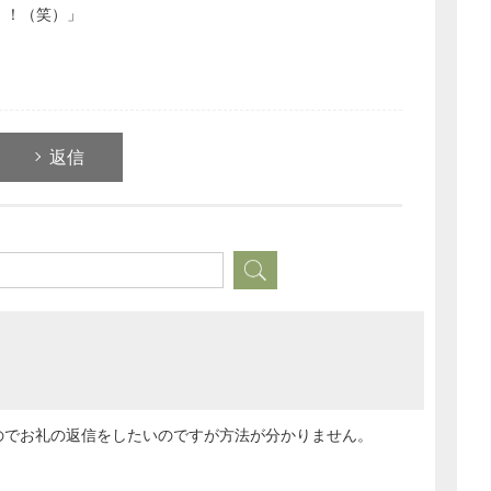
！！（笑）」
どのカテゴリーに投稿しますか？
選択してください
労務管理
返信
税務経理
企業法務
経営の知恵
総務の給湯室
秘書のノウハウ
次へ
のでお礼の返信をしたいのですが方法が分かりません。