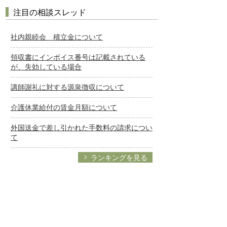
注目の相談スレッド
社内親睦会 積立金について
領収書にインボイス番号は記載されている
が、失効している場合
講師謝礼に対する源泉徴収について
介護休業給付の賃金月額について
外国送金で差し引かれた手数料の請求につい
て
ランキングを見る