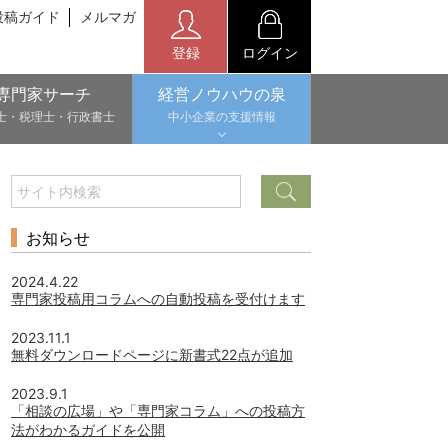
投稿ガイド
メルマガ
登録
ログイン
専門家サーチ
経営ノウハウの泉
士・税理士・行政書士
中小企業の支援情報
お知らせ
2024.4.22
専門家投稿用コラムへの自動投稿を受付けます
2023.11.1
無料ダウンロードページに新書式22点が追加
2023.9.1
「相談の広場」や「専門家コラム」への投稿方
法がわかるガイドを公開