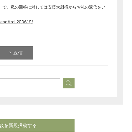
て）で、私の回答に対しては安藤大尉様からお礼の返信をい
read/trd-200619/
返信
談を新規投稿する