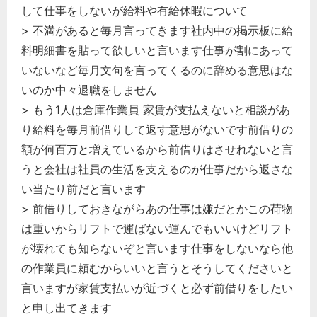
して仕事をしないが給料や有給休暇について
> 不満があると毎月言ってきます社内中の掲示板に給
料明細書を貼って欲しいと言います仕事が割にあって
いないなど毎月文句を言ってくるのに辞める意思はな
いのか中々退職をしません
> もう1人は倉庫作業員 家賃が支払えないと相談があ
り給料を毎月前借りして返す意思がないです前借りの
額が何百万と増えているから前借りはさせれないと言
うと会社は社員の生活を支えるのが仕事だから返さな
い当たり前だと言います
> 前借りしておきながらあの仕事は嫌だとかこの荷物
は重いからリフトで運ばない運んでもいいけどリフト
が壊れても知らないぞと言います仕事をしないなら他
の作業員に頼むからいいと言うとそうしてくださいと
言いますが家賃支払いが近づくと必ず前借りをしたい
と申し出てきます