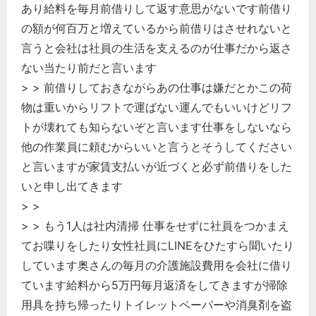
あり給料を毎月前借りして返す意思がないです前借り
の額が何百万と増えているから前借りはさせれないと
言うと会社は社員の生活を支えるのが仕事だから返さ
ない当たり前だと言います
> > 前借りしておきながらあの仕事は嫌だとかこの荷
物は重いからリフトで運ばない運んでもいいけどリフ
トが壊れても知らないぞと言います仕事をしないなら
他の作業員に頼むからいいと言うとそうしてください
と言いますが家賃支払いが近づくと必ず前借りをした
いと申し出てきます
> >
> > もう1人は社内清掃 仕事をせずに社員をつかまえ
てお喋りをしたり女性社員にLINEをひたすら聞いたり
しています奥さんの毎月の介護施設費用を会社に借り
ています給料から5万円毎月返済をしてきますが掃除
用具を持ち帰ったりトイレットペーパーや消臭剤を盗