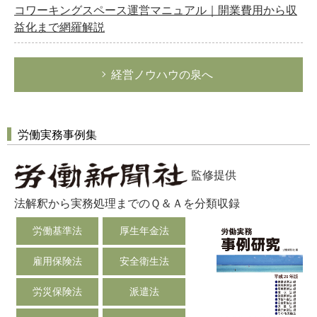
コワーキングスペース運営マニュアル｜開業費用から収
益化まで網羅解説
経営ノウハウの泉へ
労働実務事例集
監修提供
法解釈から実務処理までのＱ＆Ａを分類収録
労働基準法
厚生年金法
雇用保険法
安全衛生法
労災保険法
派遣法