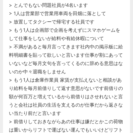
> とんでもない問題社員が4名います
> 1人は営業部で営業用車両を田畑に落として
> 放置してタクシーで帰宅する社員です
> もう1人は企画部で企画を考えずにスマホゲームを
して仕事をしないが給料や有給休暇について
> 不満があると毎月言ってきます社内中の掲示板に給
料明細書を貼って欲しいと言います仕事が割にあって
いないなど毎月文句を言ってくるのに辞める意思はな
いのか中々退職をしません
> もう1人は倉庫作業員 家賃が支払えないと相談があ
り給料を毎月前借りして返す意思がないです前借りの
額が何百万と増えているから前借りはさせれないと言
うと会社は社員の生活を支えるのが仕事だから返さな
い当たり前だと言います
> 前借りしておきながらあの仕事は嫌だとかこの荷物
は重いからリフトで運ばない運んでもいいけどリフト