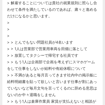
> 解雇することについては貴社の就業規則に照らし合
わせて条件を満たしているのであれば、粛々と進める
だけになるかと思います。
>
>
>
> > とんでもない問題社員が4名います
> > 1人は営業部で営業用車両を田畑に落として
> > 放置してタクシーで帰宅する社員です
> > もう1人は企画部で企画を考えずにスマホゲーム
をして仕事をしないが給料や有給休暇について
> > 不満があると毎月言ってきます社内中の掲示板に
給料明細書を貼って欲しいと言います仕事が割にあっ
ていないなど毎月文句を言ってくるのに辞める意思は
ないのか中々退職をしません
> > もう1人は倉庫作業員 家賃が支払えないと相談が