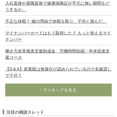
入社直後や退職直後で健康保険証が手元に無い期間をど
うするか。
不正な休暇？ 嘘の理由で休暇を取り、子供と遊んだ。
マイナンバーカードはもう取得した？ もっと使えるマイ
ナンバー
働き方改革推進支援助成金 労働時間短縮・年休促進支
援コース
【Q＆A】産業医は無責任が認められているので名義貸し
で十分？
ランキングを見る
注目の相談スレッド