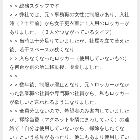
> > 総務スタッフです。
経営の知恵
> > 弊社では、元々事務職の女性に制服があり、入社
総務の給湯室
時（？十年前）から女子更衣室に１人用のロッカーが
秘書のノウハウ
ありました。（３人分つながっているタイプ）
次へ
> > 当時は十分足りていましたが、社屋を立て替えた
後、若干スペースが狭くなり
> > 入らなくなったロッカー（使用していないもの）
を何台か別の所に移動後、廃棄しました。
> >
> > 数年後、制服が廃止となり、元々ロッカーがなか
った営業職の社員や専門職の社員から、私もロッカー
が欲しいと言われるようになりました。
> > 全員分はないので、希望者のみ案内していました
が、掃除当番（マグネットを隣にまわしていく）の連
絡で「自分は使用していないから、掃除をしたくな
い」という意見があったり、他にもあまり使用してい