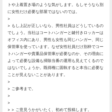
トや上着置き場のような気がします。もしそうなら別
に女性だけ必要な部屋ではないのでは。
>
> もし上記が正しいなら、男性社員はどうしているの
でしょう。当社はコートハンガーと鍵付きロッカーは
オフィス内にあり、男性も女性も同じハンガー、同じ
保管庫を使っています。なぜ女性社員だけ別枠でコー
トハンガーや貴重品保管庫が必要なのか、その理由に
よって必要な設備も掃除当番の運用も見えてくるので
はないでしょうか。既得権に固執すると本当に必要な
ことが見えないことがあります。
どのカテゴリーに投稿しますか？
>
選択してください
> ご参考まで。
労務管理
>
>
税務経理
> > ご意見うかがいたく、初めて投稿します。
企業法務