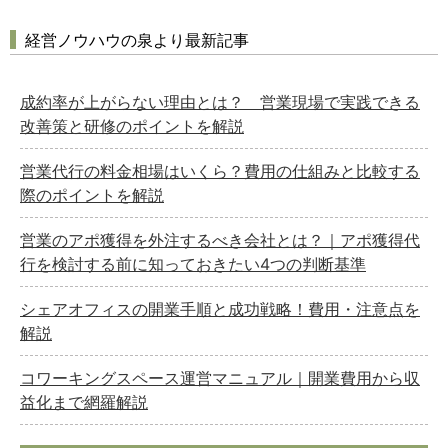
経営ノウハウの泉より最新記事
成約率が上がらない理由とは？ 営業現場で実践できる
改善策と研修のポイントを解説
営業代行の料金相場はいくら？費用の仕組みと比較する
際のポイントを解説
営業のアポ獲得を外注するべき会社とは？｜アポ獲得代
行を検討する前に知っておきたい4つの判断基準
シェアオフィスの開業手順と成功戦略！費用・注意点を
解説
コワーキングスペース運営マニュアル｜開業費用から収
益化まで網羅解説