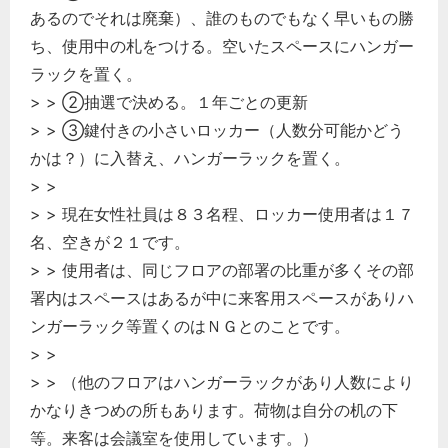
あるのでそれは廃棄）、誰のものでもなく早いもの勝
ち、使用中の札をつける。空いたスペースにハンガー
ラックを置く。
> > ②抽選で決める。１年ごとの更新
> > ③鍵付きの小さいロッカー（人数分可能かどう
かは？）に入替え、ハンガーラックを置く。
> >
> > 現在女性社員は８３名程、ロッカー使用者は１７
名、空きが２１です。
> > 使用者は、同じフロアの部署の比重が多くその部
署内はスペースはあるが中に来客用スペースがありハ
ンガーラック等置くのはＮＧとのことです。
> >
> > （他のフロアはハンガーラックがあり人数により
かなりきつめの所もあります。荷物は自分の机の下
等。来客は会議室を使用しています。）