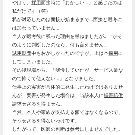
やはり、
採用
面接時に「おかしい…」と感じたのは
私だけです（笑）
私が対応したのは面接が始まるまで…面接と選考に
は加わっていません…
当人が選考後に残った理由を尋ねましたが…上がそ
のように判断したのなら、何も言えません…
試用期間
中もおかしかったのですが、上は本
採用
に
してしまいました。
その後現場から、「我慢していたが、サービス業な
ので怖くて使えない…」となりました。
仕事上の実害が具体的に発生したわけではありませ
んが、実害が発生した場合は、当該本人に
損害賠償
請求せざるを得ません。
当然、本人や家族が支払える額ではなくなるので、
そうせざるを得ないわけです。
したがって、医師の判断は参考にしませんでした。