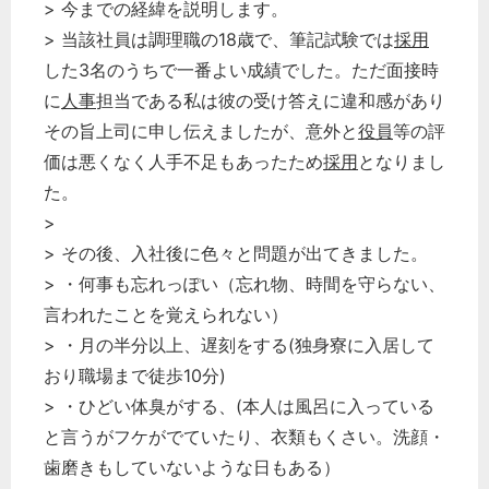
> 今までの経緯を説明します。
> 当該社員は調理職の18歳で、筆記試験では
採用
した3名のうちで一番よい成績でした。ただ面接時
に
人事
担当である私は彼の受け答えに違和感があり
その旨上司に申し伝えましたが、意外と
役員
等の評
価は悪くなく人手不足もあったため
採用
となりまし
た。
>
> その後、入社後に色々と問題が出てきました。
> ・何事も忘れっぽい（忘れ物、時間を守らない、
言われたことを覚えられない）
> ・月の半分以上、遅刻をする(独身寮に入居して
おり職場まで徒歩10分)
> ・ひどい体臭がする、(本人は風呂に入っている
と言うがフケがでていたり、衣類もくさい。洗顔・
歯磨きもしていないような日もある）