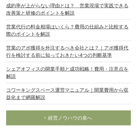
成約率が上がらない理由とは？ 営業現場で実践できる
改善策と研修のポイントを解説
営業代行の料金相場はいくら？費用の仕組みと比較する
際のポイントを解説
営業のアポ獲得を外注するべき会社とは？｜アポ獲得代
行を検討する前に知っておきたい4つの判断基準
シェアオフィスの開業手順と成功戦略！費用・注意点を
解説
コワーキングスペース運営マニュアル｜開業費用から収
益化まで網羅解説
経営ノウハウの泉へ