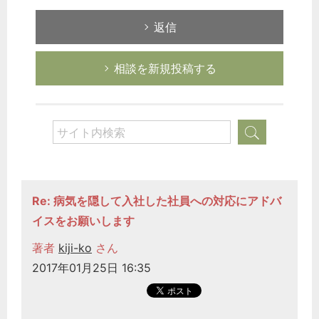
返信
どのカテゴリーに投稿しますか？
選択してください
相談を新規投稿する
労務管理
税務経理
企業法務
経営の知恵
総務の給湯室
Re: 病気を隠して入社した社員への対応にアドバ
秘書のノウハウ
イスをお願いします
次へ
著者
kiji-ko
さん
2017年01月25日 16:35