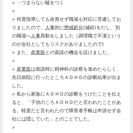
> ・つまらない嘘をつく
>
> 何度指導しても改善せず職場も対応に苦慮してお
りましたので、
人事
的に
懲戒処分
(減給)をだし、別
の職場へ
人事
異動をしました（調理職で不潔という
のが会社としてもリスクがありましたので)
> また、
産業医
との面談の機会を設けました。
>
>
産業医
は面談時に精神科の診察を進めたらしく、
先日病院に行ったところＡＤＨＤの診断結果が出ま
した。
> 私から家族にＡＤＨＤの診断をうけたことを伝え
ると、「子供のころＡＤＨＤだと言われたことがあ
る。軽度だと言われたので障害者手帳は申請せず会
社には隠していた」とのことでした。
>