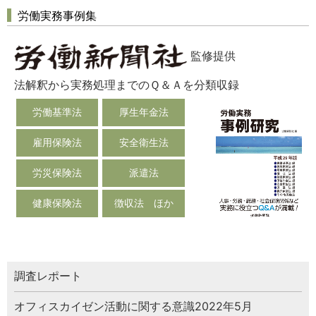
労働実務事例集
監修提供
法解釈から実務処理までのＱ＆Ａを分類収録
労働基準法
厚生年金法
雇用保険法
安全衛生法
労災保険法
派遣法
健康保険法
徴収法 ほか
調査レポート
オフィスカイゼン活動に関する意識2022年5月