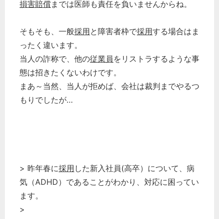
損害賠償
までは医師も責任を負いませんからね。
そもそも、一般
採用
と障害者枠で
採用
する場合はま
ったく違います。
当人の詐称で、他の
従業員
をリストラするような事
態は招きたくないわけです。
まあ～当然、当人が拒めば、会社は裁判までやるつ
もりでしたが…
> 昨年春に
採用
した新入社員(高卒）について、病
気（ADHD）であることがわかり、対応に困ってい
ます。
>