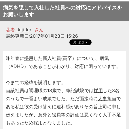
病気を隠して入社した社員への対応にアドバイスを
お願いします
著者
kiji-ko
さん
最終更新日:2017年01月23日 15:26
昨年春に
採用
した新入社員(高卒）について、病気
（ADHD）であることがわかり、対応に困っています。
今までの経緯を説明します。
当該社員は調理職の18歳で、筆記試験では
採用
した3名
のうちで一番よい成績でした。ただ面接時に
人事
担当で
ある私は彼の受け答えに違和感がありその旨上司に申し
伝えましたが、意外と
役員
等の評価は悪くなく人手不足
もあったため
採用
となりました。