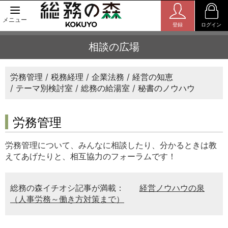
メニュー
登録
ログイン
相談の広場
労務管理
税務経理
企業法務
経営の知恵
テーマ別検討室
総務の給湯室
秘書のノウハウ
労務管理
労務管理について、みんなに相談したり、分かるときは教
えてあげたりと、相互協力のフォーラムです！
総務の森イチオシ記事が満載：
経営ノウハウの泉
（人事労務～働き方対策まで）