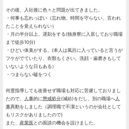
その後、入社後に色々と問題が出てきました。
・何事も忘れっぽい（忘れ物、時間を守らない、言われ
たことを覚えられない）
・月の半分以上、遅刻をする(独身寮に入居しており職場
まで徒歩10分)
・ひどい体臭がする、(本人は風呂に入っていると言うが
フケがでていたり、衣類もくさい。洗顔・歯磨きもして
いないような日もある）
・つまらない嘘をつく
何度指導しても改善せず職場も対応に苦慮しておりまし
たので、
人事
的に
懲戒処分
(減給)をだし、別の職場へ
人
事
異動をしました（調理職で不潔というのが会社として
もリスクがありましたので)
また、
産業医
との面談の機会を設けました。