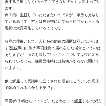
善する意欲もなく(あってもできないのか）大変困ってい
ます。
自主的に
退職
していただきたいのですが、家族も見放し
ている感じで、本人は独身寮にいて毎
月給
与がもらえる
現状は大変満足しているようです。
解雇
の理由として、入社時の病気の隠匿は弱い気がしま
す(
懲戒
事由に重大事項虚偽の届出をした場合というのは
ありますが、病気を隠していたことについては特に定め
られていません。
採用
面接時には持病があるかは聞いて
います）。
仮に
解雇
して異議申し立てされた場合にこういった理由
で認められるのかも不安です。
障害者(手帳はないですが）だとわかって
解雇
するのが法