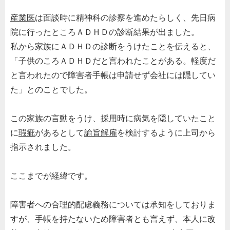
産業医
は面談時に精神科の診察を進めたらしく、先日病
院に行ったところＡＤＨＤの診断結果が出ました。
私から家族にＡＤＨＤの診断をうけたことを伝えると、
「子供のころＡＤＨＤだと言われたことがある。軽度だ
と言われたので障害者手帳は申請せず会社には隠してい
た」とのことでした。
この家族の言動をうけ、
採用
時に病気を隠していたこと
に
瑕疵
があるとして
諭旨解雇
を検討するように上司から
指示されました。
ここまでが経緯です。
障害者への合理的配慮義務については承知をしておりま
すが、手帳を持たないため障害者とも言えず、本人に改