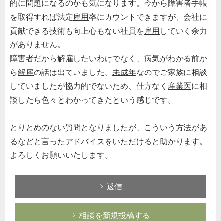
的に問題になるのかも気になります。今から障害者手帳
を取得すれば法定
雇用
率にカウントできますが、会社に
貢献できる技術も向上心もない社員を
雇用
していく余力
がありません。
障害者だから
解雇
したいわけでなく、病気がわかる前か
ら
解雇
の話は出ていました。
未成年
なのでご家族に相談
していましたが協力的でないため、仕方なく
産業医
に相
談したら色々とわかってきたという感じです。
とりとめのない質問となりましたが、こういう方法があ
るなどと言ったアドバイスをいただけると助かります。
よろしくお願いいたします。
返信
相談を新規投稿する