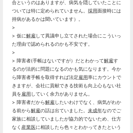
合というのはありますが、病気を隠していたことに
ついては特に定められていません。
採用
面接時には
持病があるかは聞いています）。
>
> 仮に
解雇
して異議申し立てされた場合にこういっ
た理由で認められるのかも不安です。
>
> 障害者(手帳はないですが）だとわかって
解雇
す
るのが法的に問題になるのかも気になります。今か
ら障害者手帳を取得すれば法定
雇用
率にカウントで
きますが、会社に貢献できる技術も向上心もない社
員を
雇用
していく余力がありません。
> 障害者だから
解雇
したいわけでなく、病気がわか
る前から
解雇
の話は出ていました。
未成年
なのでご
家族に相談していましたが協力的でないため、仕方
なく
産業医
に相談したら色々とわかってきたという