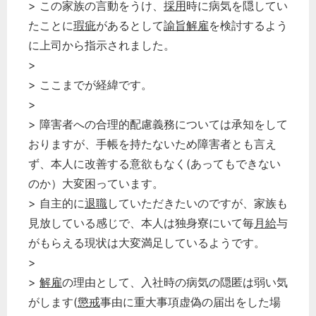
> この家族の言動をうけ、
採用
時に病気を隠してい
たことに
瑕疵
があるとして
諭旨解雇
を検討するよう
に上司から指示されました。
>
> ここまでが経緯です。
>
> 障害者への合理的配慮義務については承知をして
おりますが、手帳を持たないため障害者とも言え
ず、本人に改善する意欲もなく(あってもできない
のか）大変困っています。
> 自主的に
退職
していただきたいのですが、家族も
見放している感じで、本人は独身寮にいて毎
月給
与
がもらえる現状は大変満足しているようです。
>
>
解雇
の理由として、入社時の病気の隠匿は弱い気
がします(
懲戒
事由に重大事項虚偽の届出をした場