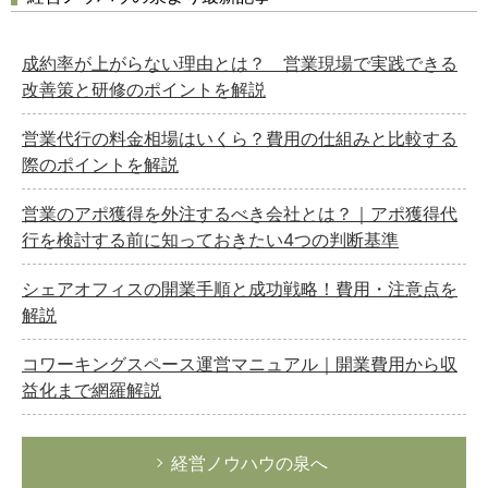
成約率が上がらない理由とは？ 営業現場で実践できる
改善策と研修のポイントを解説
営業代行の料金相場はいくら？費用の仕組みと比較する
際のポイントを解説
営業のアポ獲得を外注するべき会社とは？｜アポ獲得代
行を検討する前に知っておきたい4つの判断基準
シェアオフィスの開業手順と成功戦略！費用・注意点を
解説
コワーキングスペース運営マニュアル｜開業費用から収
益化まで網羅解説
経営ノウハウの泉へ