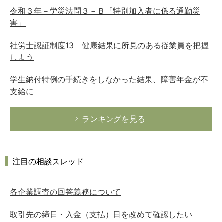
令和３年－労災法問３－Ｂ「特別加入者に係る通勤災
害」
社労士認証制度13 健康結果に所見のある従業員を把握
しよう
学生納付特例の手続きをしなかった結果、障害年金が不
支給に
ランキングを見る
注目の相談スレッド
各企業調査の回答義務について
取引先の締日・入金（支払）日を改めて確認したい