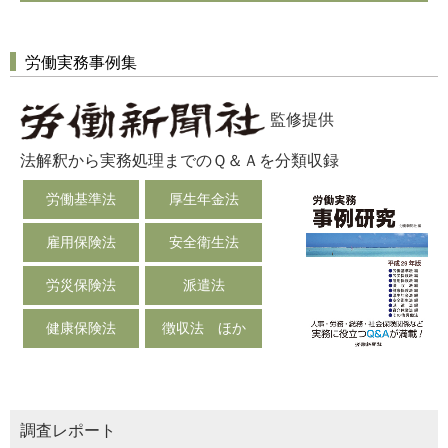
労働実務事例集
監修提供
法解釈から実務処理までのＱ＆Ａを分類収録
労働基準法
厚生年金法
雇用保険法
安全衛生法
労災保険法
派遣法
健康保険法
徴収法 ほか
調査レポート