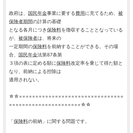
政府は、
国民年金
事業に要する
費用
に充てるため、
被
保険者期間
の計算の基礎
となる各月につき
保険料
を徴収することとなっている
が、
被保険者
は、将来の
一定期間の
保険料
を前納することができる。その場
合、
国民年金
法第87条第
３項の表に定める額に
保険料
改定率を乗じて得た額と
なり、前納による控除は
適用されない。
☆☆================================
======================☆☆
「
保険料
の前納」に関する問題です。