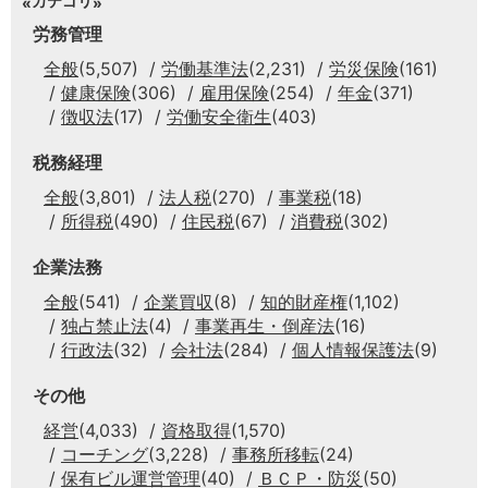
カテゴリ
労務管理
全般
(5,507)
労働基準法
(2,231)
労災保険
(161)
健康保険
(306)
雇用保険
(254)
年金
(371)
徴収法
(17)
労働安全衛生
(403)
税務経理
全般
(3,801)
法人税
(270)
事業税
(18)
所得税
(490)
住民税
(67)
消費税
(302)
企業法務
全般
(541)
企業買収
(8)
知的財産権
(1,102)
独占禁止法
(4)
事業再生・倒産法
(16)
行政法
(32)
会社法
(284)
個人情報保護法
(9)
その他
経営
(4,033)
資格取得
(1,570)
コーチング
(3,228)
事務所移転
(24)
保有ビル運営管理
(40)
ＢＣＰ・防災
(50)