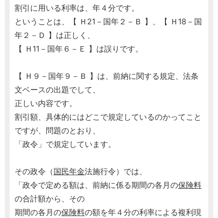
割引に用いる利率は、年４分です。
ということは、【 Ｈ21－国年２－Ｂ 】、【 Ｈ18－国
年２－Ｄ 】は正しく、
【 Ｈ11－国年６－Ｅ 】は誤りです。
【 Ｈ９－国年９－Ｂ 】は、前納に関する規定、法条
文ベースの出題でして、
正しい内容です。
割引額、具体的にはどこで規定しているのかってこと
ですが、問題のとおり、
「政令」で規定しています。
その政令（
国民年金
法施行令）では、
「政令で定める額は、前納に係る期間の各月の
保険料
の合計額から、その
期間の各月の
保険料
の額を年４分の利率による複利現