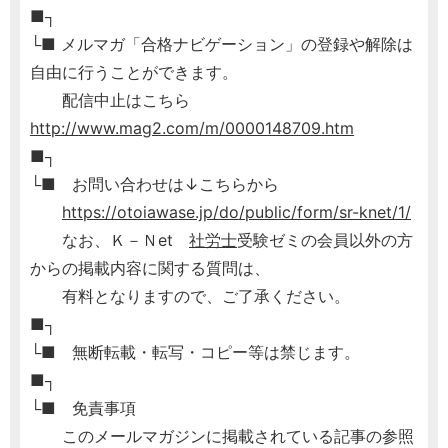
■┐
└■ メルマガ「合格ナビゲーション」の登録や解除は
自由に行うことができます。
配信中止はこちら
http://www.mag2.com/m/0000148709.htm
■┐
└■ お問い合わせは↓こちらから
https://otoiawase.jp/do/public/form/sr-knet/1/
なお、Ｋ－Ｎet
社労士
受験ゼミの会員以外の方
からの掲載内容に関する質問は、
有料となりますので、ご了承ください。
■┐
└■ 無断転載・転写・コピー等は禁じます。
■┐
└■ 免責事項
このメールマガジンに掲載されている記事の参照