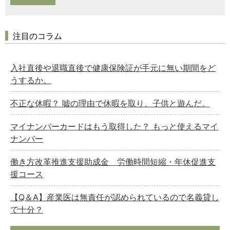
注目のコラム
入社直後や退職直後で健康保険証が手元に無い期間をど
うするか。
不正な休暇？ 嘘の理由で休暇を取り、子供と遊んだ。
マイナンバーカードはもう取得した？ もっと使えるマイ
ナンバー
働き方改革推進支援助成金 労働時間短縮・年休促進支
援コース
【Q＆A】産業医は無責任が認められているので名義貸し
で十分？