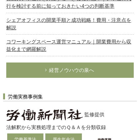
行を検討する前に知っておきたい4つの判断基準
シェアオフィスの開業手順と成功戦略！費用・注意点を
解説
コワーキングスペース運営マニュアル｜開業費用から収
益化まで網羅解説
経営ノウハウの泉へ
労働実務事例集
監修提供
法解釈から実務処理までのＱ＆Ａを分類収録
労働基準法
厚生年金法