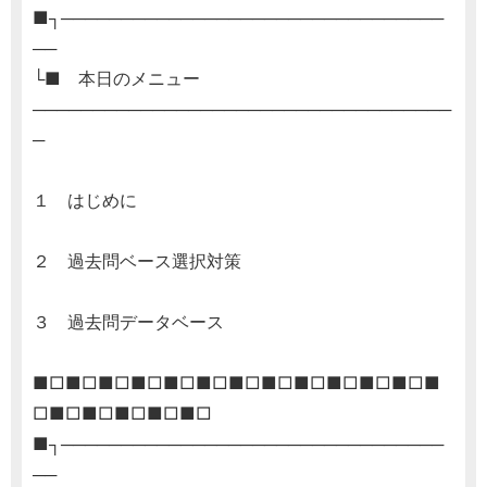
■┐────────────────────────────────
──
└■ 本日のメニュー
───────────────────────────────────
─
１ はじめに
２ 過去問ベース選択対策
３ 過去問データベース
■□■□■□■□■□■□■□■□■□■□■□■□■
□■□■□■□■□■□
■┐────────────────────────────────
──