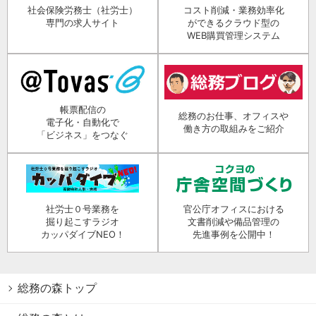
社会保険労務士（社労士）
コスト削減・業務効率化
専門の求人サイト
ができるクラウド型の
WEB購買管理システム
帳票配信の
総務のお仕事、オフィスや
電子化・自動化で
働き方の取組みをご紹介
「ビジネス」をつなぐ
社労士０号業務を
官公庁オフィスにおける
掘り起こすラジオ
文書削減や備品管理の
カッパダイブNEO！
先進事例を公開中！
総務の森トップ