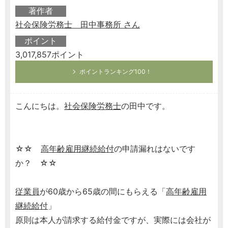
著作者
社会保険労務士 田中事務所 さん
ポイント
3,017,857ポイント
ポイントランキング100！
こんにちは。
社会保険労務士
の田中です。
☆☆
高年齢雇用継続給付
の申請漏れはないです
か？ ☆☆
従業員
が60歳から65歳の間にもらえる「
高年齢雇用
継続給付
」
原則は本人が請求する給付金ですが、実際には会社が