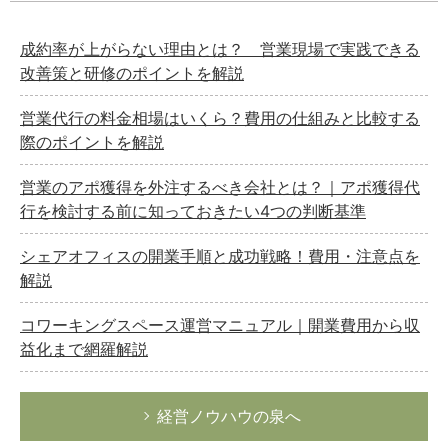
成約率が上がらない理由とは？ 営業現場で実践できる
改善策と研修のポイントを解説
営業代行の料金相場はいくら？費用の仕組みと比較する
際のポイントを解説
営業のアポ獲得を外注するべき会社とは？｜アポ獲得代
行を検討する前に知っておきたい4つの判断基準
シェアオフィスの開業手順と成功戦略！費用・注意点を
解説
コワーキングスペース運営マニュアル｜開業費用から収
益化まで網羅解説
経営ノウハウの泉へ