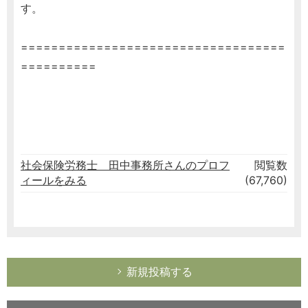
す。
===================================
==========
社会保険労務士 田中事務所さんのプロフ
閲覧数
ィールをみる
(67,760)
新規投稿する