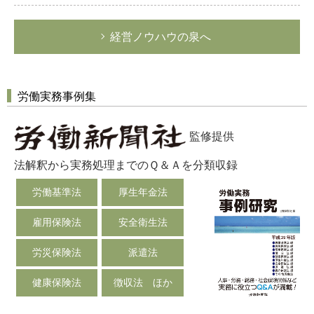
経営ノウハウの泉へ
労働実務事例集
監修提供
法解釈から実務処理までのＱ＆Ａを分類収録
労働基準法
厚生年金法
雇用保険法
安全衛生法
労災保険法
派遣法
健康保険法
徴収法 ほか