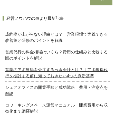
経営ノウハウの泉より最新記事
成約率が上がらない理由とは？ 営業現場で実践できる
改善策と研修のポイントを解説
営業代行の料金相場はいくら？費用の仕組みと比較する
際のポイントを解説
営業のアポ獲得を外注するべき会社とは？｜アポ獲得代
行を検討する前に知っておきたい4つの判断基準
シェアオフィスの開業手順と成功戦略！費用・注意点を
解説
コワーキングスペース運営マニュアル｜開業費用から収
益化まで網羅解説