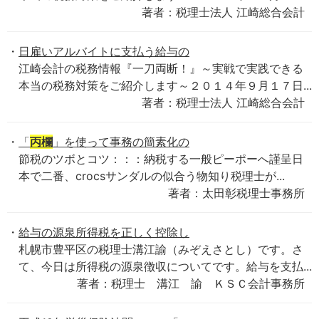
著者：税理士法人 江崎総合会計
日雇いアルバイトに支払う給与の
江崎会計の税務情報『一刀両断！』～実戦で実践できる
本当の税務対策をご紹介します～２０１４年９月１７日...
著者：税理士法人 江崎総合会計
「
丙欄
」を使って事務の簡素化の
節税のツボとコツ：：：納税する一般ピーポーへ謹呈日
本で二番、crocsサンダルの似合う物知り税理士が...
著者：太田彰税理士事務所
給与の源泉所得税を正しく控除し
札幌市豊平区の税理士溝江諭（みぞえさとし）です。さ
て、今日は所得税の源泉徴収についてです。給与を支払...
著者：税理士 溝江 諭 ＫＳＣ会計事務所