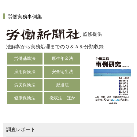
労働実務事例集
監修提供
法解釈から実務処理までのＱ＆Ａを分類収録
労働基準法
厚生年金法
雇用保険法
安全衛生法
労災保険法
派遣法
健康保険法
徴収法 ほか
調査レポート