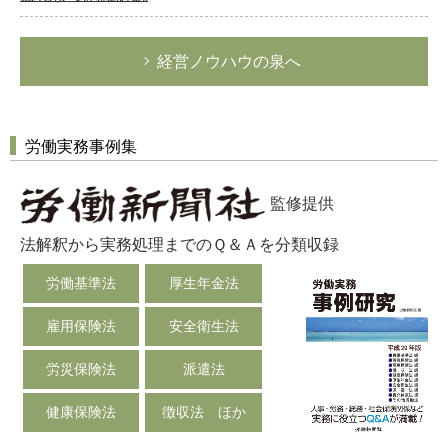
経営ノウハウの泉へ
労働実務事例集
監修提供
法解釈から実務処理までのＱ＆Ａを分類収録
労働基準法
厚生年金法
雇用保険法
安全衛生法
労災保険法
派遣法
健康保険法
徴収法 ほか