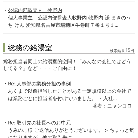
公認内部監査人 牧野内
個人事業主 公認内部監査人牧野内 牧野内 謙 まきのう
ち けん 愛知県名古屋市瑞穂区牛巻町７番１号１...
総務の給湯室
15
検索結果
件
総務担当者同士の給湯室的空間！「みんなの会社ではどう
してる？」など・・・ご自由に！
Re: 人事部の業務分担の事例
あくまで以前担当したことがある一定規模以上の会社で
は業務ごとに担当者を付けていました。 ・入社...
著者：ニャンコロ
Re: 取引先の社長へのお中元
うみのこ様 ご返信ありがとうございます。 > ちょっと気
になりますが、他の取引先に...