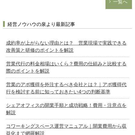
一覧へ
経営ノウハウの泉より最新記事
成約率が上がらない理由とは？ 営業現場で実践できる
改善策と研修のポイントを解説
営業代行の料金相場はいくら？費用の仕組みと比較する
際のポイントを解説
営業のアポ獲得を外注するべき会社とは？｜アポ獲得代
行を検討する前に知っておきたい4つの判断基準
シェアオフィスの開業手順と成功戦略！費用・注意点を
解説
コワーキングスペース運営マニュアル｜開業費用から収
益化まで網羅解説