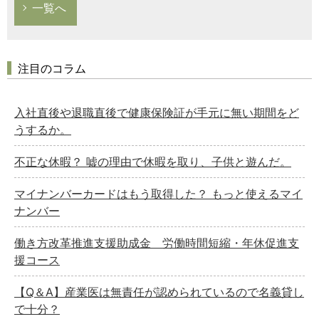
一覧へ
注目のコラム
入社直後や退職直後で健康保険証が手元に無い期間をど
うするか。
不正な休暇？ 嘘の理由で休暇を取り、子供と遊んだ。
マイナンバーカードはもう取得した？ もっと使えるマイ
ナンバー
働き方改革推進支援助成金 労働時間短縮・年休促進支
援コース
【Q＆A】産業医は無責任が認められているので名義貸し
で十分？