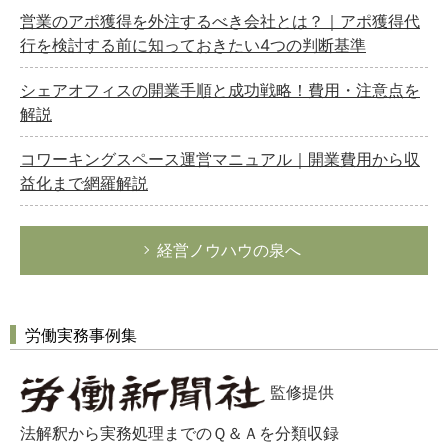
営業のアポ獲得を外注するべき会社とは？｜アポ獲得代
行を検討する前に知っておきたい4つの判断基準
シェアオフィスの開業手順と成功戦略！費用・注意点を
解説
コワーキングスペース運営マニュアル｜開業費用から収
益化まで網羅解説
経営ノウハウの泉へ
労働実務事例集
監修提供
法解釈から実務処理までのＱ＆Ａを分類収録