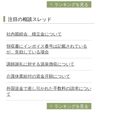
ランキングを見る
注目の相談スレッド
社内親睦会 積立金について
領収書にインボイス番号は記載されている
が、失効している場合
講師謝礼に対する源泉徴収について
介護休業給付の賃金月額について
外国送金で差し引かれた手数料の請求につい
て
ランキングを見る