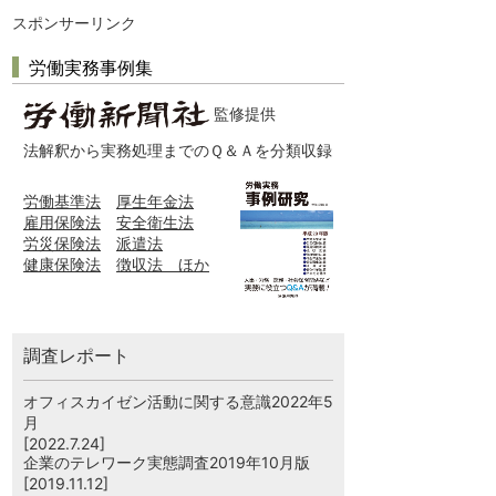
スポンサーリンク
労働実務事例集
監修提供
法解釈から実務処理までのＱ＆Ａを分類収録
労働基準法
厚生年金法
雇用保険法
安全衛生法
労災保険法
派遣法
健康保険法
徴収法 ほか
調査レポート
オフィスカイゼン活動に関する意識2022年5
月
[2022.7.24]
企業のテレワーク実態調査2019年10月版
[2019.11.12]