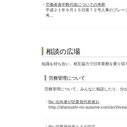
労働者過半数代表についての考察
平成２１年９月１５日第７２号人事のブレー
考...
相談の広場
知識を持ち合い、相互協力で日常業務を乗り切
労務管理について
労務管理について、みんなに相談したり、分
Re: 出向者が従業員代表者お
http://sharoushi-no-susume.com/archive
Re: 従業員代表と３６協定