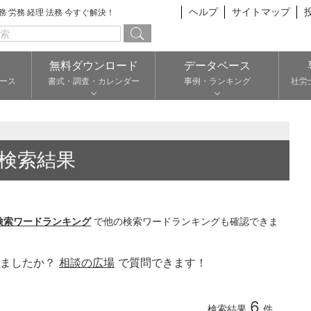
ヘルプ
サイトマップ
総務 労務 経理 法務 今すぐ解決！
無料ダウンロード
データベース
ース
書式・調査・カレンダー
事例・ランキング
社労
検索結果
検索ワードランキング
で他の検索ワードランキングも確認できま
りましたか？
相談の広場
で質問できます！
6
検索結果
件