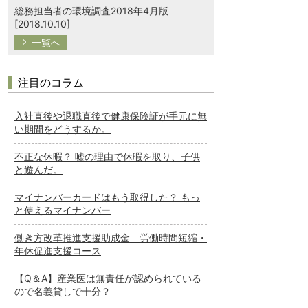
総務担当者の環境調査2018年4月版
[2018.10.10]
一覧へ
注目のコラム
入社直後や退職直後で健康保険証が手元に無
い期間をどうするか。
不正な休暇？ 嘘の理由で休暇を取り、子供
と遊んだ。
マイナンバーカードはもう取得した？ もっ
と使えるマイナンバー
働き方改革推進支援助成金 労働時間短縮・
年休促進支援コース
【Q＆A】産業医は無責任が認められている
ので名義貸しで十分？