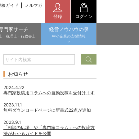
投稿ガイド
メルマガ
登録
ログイン
専門家サーチ
経営ノウハウの泉
士・税理士・行政書士
中小企業の支援情報
お知らせ
2024.4.22
専門家投稿用コラムへの自動投稿を受付けます
2023.11.1
無料ダウンロードページに新書式22点が追加
2023.9.1
「相談の広場」や「専門家コラム」への投稿方
法がわかるガイドを公開