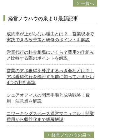
一覧へ
経営ノウハウの泉より最新記事
成約率が上がらない理由とは？ 営業現場で
実践できる改善策と研修のポイントを解説
営業代行の料金相場はいくら？費用の仕組み
と比較する際のポイントを解説
営業のアポ獲得を外注するべき会社とは？｜
アポ獲得代行を検討する前に知っておきたい
4つの判断基準
シェアオフィスの開業手順と成功戦略！費
用・注意点を解説
コワーキングスペース運営マニュアル｜開業
費用から収益化まで網羅解説
経営ノウハウの泉へ