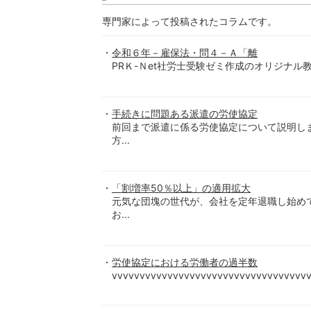
専門家によって投稿されたコラムです。
令和６年－雇保法・問４－Ａ「離
PRＫ-Ｎet社労士受験ゼミ作成のオリジナル教材（
手続きに問題ある派遣の労使協定
前回まで派遣に係る労使協定について説明し
方...
「割増率50％以上」の適用拡大
元気な団塊の世代が、会社を定年退職し始め
お...
労使協定における労働者の過半数
vvvvvvvvvvvvvvvvvvvvvvvvvvvvvvvvvvvv