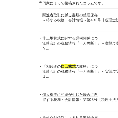
専門家によって投稿されたコラムです。
関連者取引に係る書類の整理保存
～得する税務・会計情報～第433号【税理士法人-優和-】
非上場株式に関する課税関係につ
江崎会計の税務情報『一刀両断！』～実戦で
Ｖ...
『相続後の
自己株式
の取得』につ
江崎会計の税務情報『一刀両断！』～実戦で
１...
個人株主に相続が生じた場合に自
得する税務・会計情報～第303号【税理士法人-優和-】
株式交付信託による利益連動給与