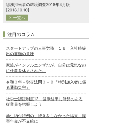
総務担当者の環境調査2018年4月版
[2018.10.10]
一覧へ
注目のコラム
スタートアップの人事労務 １６ 入社時提
出の書類の意味
家族がインフルエンザだが、自分は元気なの
に仕事を休まされた。
令和３年－労災法問３－Ｂ「特別加入者に係
る通勤災害」
社労士認証制度13 健康結果に所見のある
従業員を把握しよう
学生納付特例の手続きをしなかった結果、障
害年金が不支給に