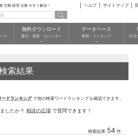
ヘルプ
サイトマップ
総務 労務 経理 法務 今すぐ解決！
無料ダウンロード
データベース
ース
書式・調査・カレンダー
事例・ランキング
社労
検索結果
ワードランキング
で他の検索ワードランキングも確認できます。
りましたか？
相談の広場
で質問できます！
54
検索結果
件