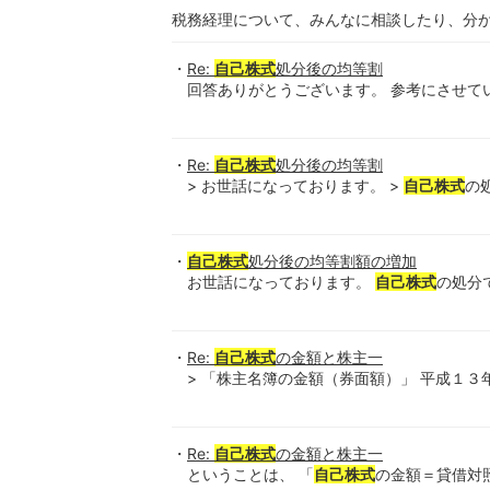
税務経理について、みんなに相談したり、分
Re:
自己株式
処分後の均等割
回答ありがとうございます。 参考にさせてい
Re:
自己株式
処分後の均等割
> お世話になっております。 >
自己株式
の
自己株式
処分後の均等割額の増加
お世話になっております。
自己株式
の処分
Re:
自己株式
の金額と株主一
> 「株主名簿の金額（券面額）」 平成１３
Re:
自己株式
の金額と株主一
ということは、 「
自己株式
の金額＝貸借対