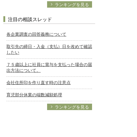
ランキングを見る
注目の相談スレッド
各企業調査の回答義務について
取引先の締日・入金（支払）日を改めて確認
したい
７５歳以上に社員に賞与を支払った場合の届
出方法について。
会社住所印を作り直す時の注意点
育児部分休業の端数減額処理
ランキングを見る