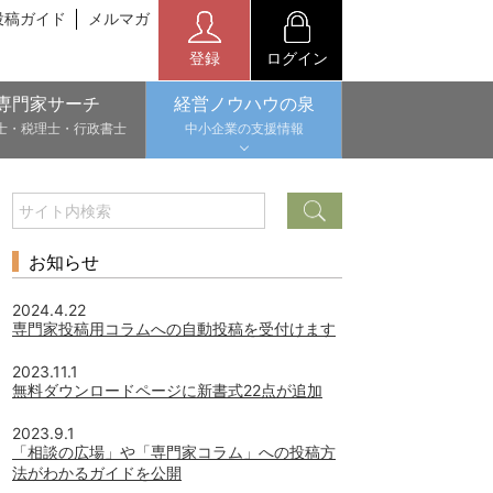
投稿ガイド
メルマガ
登録
ログイン
専門家サーチ
経営ノウハウの泉
士・税理士・行政書士
中小企業の支援情報
お知らせ
2024.4.22
専門家投稿用コラムへの自動投稿を受付けます
2023.11.1
無料ダウンロードページに新書式22点が追加
2023.9.1
「相談の広場」や「専門家コラム」への投稿方
法がわかるガイドを公開