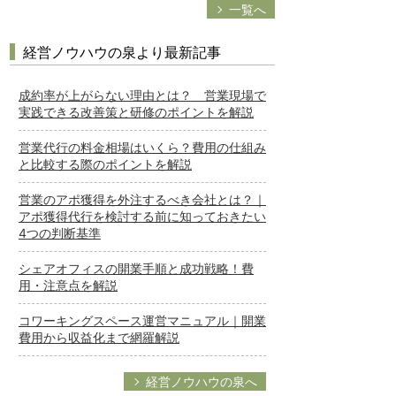
一覧へ
経営ノウハウの泉より最新記事
成約率が上がらない理由とは？ 営業現場で
実践できる改善策と研修のポイントを解説
営業代行の料金相場はいくら？費用の仕組み
と比較する際のポイントを解説
営業のアポ獲得を外注するべき会社とは？｜
アポ獲得代行を検討する前に知っておきたい
4つの判断基準
シェアオフィスの開業手順と成功戦略！費
用・注意点を解説
コワーキングスペース運営マニュアル｜開業
費用から収益化まで網羅解説
経営ノウハウの泉へ