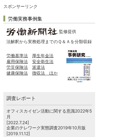
スポンサーリンク
労働実務事例集
監修提供
法解釈から実務処理までのＱ＆Ａを分類収録
労働基準法
厚生年金法
雇用保険法
安全衛生法
労災保険法
派遣法
健康保険法
徴収法 ほか
調査レポート
オフィスカイゼン活動に関する意識2022年5
月
[2022.7.24]
企業のテレワーク実態調査2019年10月版
[2019.11.12]